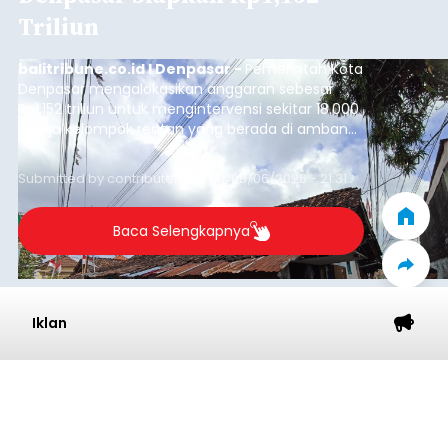
Triliun
balitribune.co.id I Denpasar -
Pemerintah Kota
Denpasar mengalokasikan anggaran sebesar
Rp1,152 triliun untuk mengintervensi sekitar 18.000
warga kelompok rentan yang berada di ambang
garis kemiskinan. Langkah strategis ini diambil
guna menjaga masyarakat yang berada pada
Submitted by
contributor
on
Thu, 08/06/2026 - 21:31
kelompok desil 5 dan 6 tersebut agar tidak
merosot ke kategori miskin.
Baca Selengkapnya
Iklan