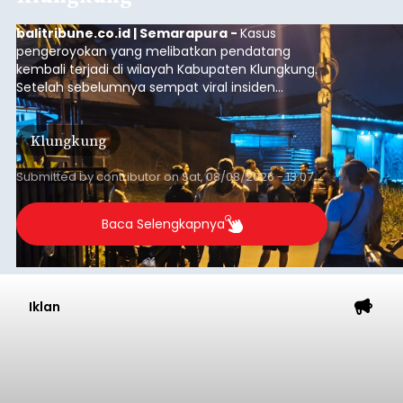
balitribune.co.id | Semarapura -
Kasus
pengeroyokan yang melibatkan pendatang
kembali terjadi di wilayah Kabupaten Klungkung.
Setelah sebelumnya sempat viral insiden
keributan di barat Pasar Galiran, peristiwa serupa
kini menimpa seorang pemuda asal Kabupaten
Klungkung
Sumba Barat Daya (SBD), Nusa Tenggara Timur
(NTT).
Submitted by
contributor
on
Sat, 08/08/2026 - 13:07
Baca Selengkapnya
Iklan