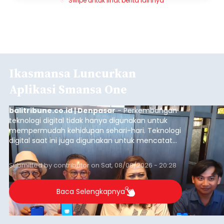
Swipe untuk lihat berita lainnya
Ikasmansa Luncurkan
Aplikasi Smansa One
balitribune.co.id | Denpasar
- Perkembangan
teknologi digital tidak hanya digunakan untuk
mempermudah kehidupan sehari-hari. Teknologi
digital saat ini juga digunakan untuk mencatat
dan mengelola data base alumni dari suatu
sekolah, salah satunya adalah alumni SMA 1
Submitted by
contributor
on
Sat, 08/08/2026 - 20:28
Denpasar.
Baca Selengkapnya