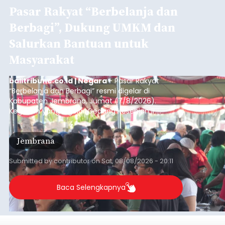
Pasar Rakyat “Berbelanja dan
Berbagi”, Dukung UMKM dan
Salurkan Bantuan untuk
Masyarakat
balitribune.co.id | Negara
- Pasar Rakyat
“Berbelanja dan Berbagi” resmi digelar di
Kabupaten Jembrana, Jumat (7/8/2026).
Kegiatan yang digelar Gedung Kesenian Ir.
Soekarno ini memadukan pemberdayaan
ekonomi masyarakat dengan aksi sosial tersebut
Jembrana
mendapat antusiasme tinggi dan mencatat nilai
transaksi mencapai Rp672.733.200.
Submitted by
contributor
on
Sat, 08/08/2026 - 20:11
Baca Selengkapnya