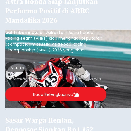
Astra Honda Siap Lanjutkan
Performa Positif di ARRC
Mandalika 2026
balitribune.co.id | Jakarta
– Astra Honda
Racing Team (AHRT) siap menghadapi putaran
keempat Idemitsu FIM Asia Road Racing
Championship (ARRC) 2026 yang akan
berlangsung di Pertamina Mandalika
International Circuit, Lombok, Nusa Tenggara
Nasional
Barat, pada 7–9 Agustus 2026.
Submitted by
contributor
on
Fri, 08/07/2026 - 07:44
Baca Selengkapnya
Sasar Warga Rentan,
Denpasar Siapkan Rp1,152