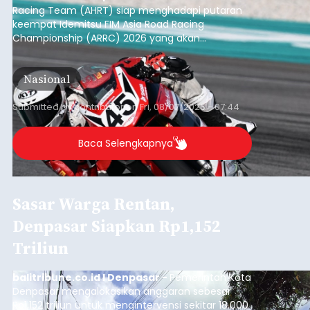
Racing Team (AHRT) siap menghadapi putaran
keempat Idemitsu FIM Asia Road Racing
Championship (ARRC) 2026 yang akan
berlangsung di Pertamina Mandalika
International Circuit, Lombok, Nusa Tenggara
Nasional
Barat, pada 7–9 Agustus 2026.
Submitted by
contributor
on
Fri, 08/07/2026 - 07:44
Baca Selengkapnya
Sasar Warga Rentan,
Denpasar Siapkan Rp1,152
Triliun
balitribune.co.id I Denpasar -
Pemerintah Kota
Denpasar mengalokasikan anggaran sebesar
Rp1,152 triliun untuk mengintervensi sekitar 18.000