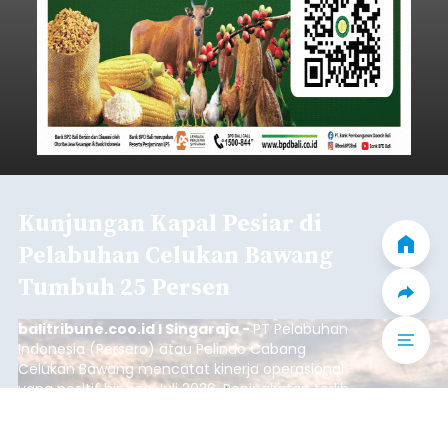
Kunjungan Kapal Pesiar di
Pelabuhan Celukan Bawang
Tumbuh 25 Persen
balitribune.coo.id I Singaraja -
PT Pelabuhan
Indonesia (Persero) atau Pelindo Cabang
Celukan Bawang mencatat kinerja operasional
yang positif hingga Juli 2026. Peningkatan terlihat
dari arus kapal yang mencapai 1,48 juta Gross
Tonnage (GT), atau tumbuh 12,4 persen
Buleleng