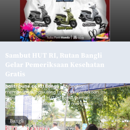
Sambut HUT RI, Rutan Bangli
Gelar Pemeriksaan Kesehatan
Gratis
balitribune.co.id I Bangli -
Serangkian
memperingati hari ulang tahun Kemerdekaan
Republik Indonesia ( HUT RI) ke-81, Rumah
Tahanan Negara Kelas II B Bangli menggelar
kegiatan pemeriksaan kesehatan gratis, Rabu
(6/8/2026).
Bangli