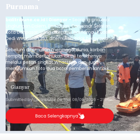
Purnama
balitribune.co.id I Gianyar -
Seorang pria asal
Lingkungan Dalem, Pemogan, Denpasar Selatan,
Kota Denpasar, yang diketahui bernama I Kadek
Dedi Wiranata (35), ditemukan tidak bernyawa di
pesisir Pantai Purnama, Sukawati.
Sebelum ditemukan meninggal dunia, korban
sempat memberitahukan lokasi terakhirnya
melalui pesan singkat WhatsApp dan juga
mengirimkan foto dua botol pembersih lantai ke
istrinya.
Gianyar
Submitted by
contributor
on
Thu, 08/06/2026 - 21:06
Baca Selengkapnya