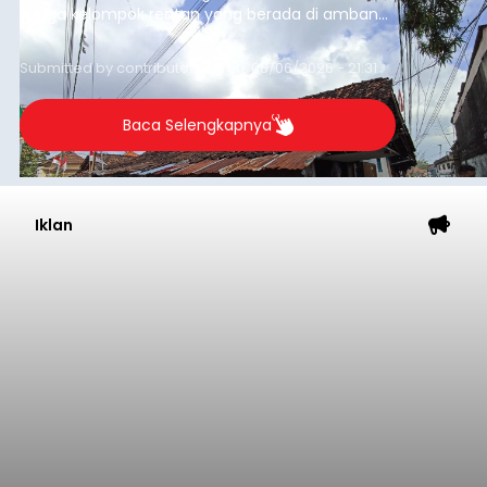
warga kelompok rentan yang berada di ambang
garis kemiskinan. Langkah strategis ini diambil
guna menjaga masyarakat yang berada pada
Submitted by
contributor
on
Thu, 08/06/2026 - 21:31
kelompok desil 5 dan 6 tersebut agar tidak
merosot ke kategori miskin.
Baca Selengkapnya
Iklan