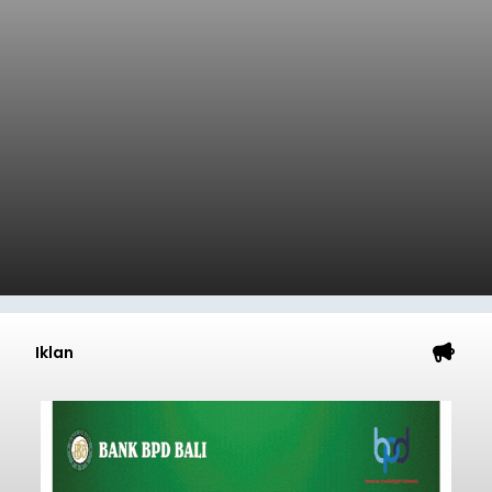
Iklan