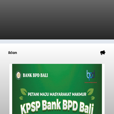
Iklan