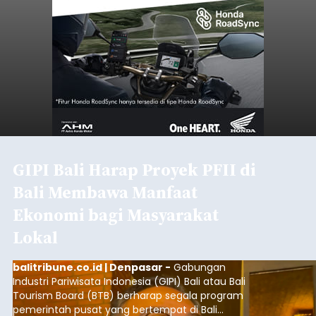
GIPI Bali Harap Proyek PFII di
Bali Membawa Manfaat
Ekonomi bagi Masyarakat
Lokal
balitribune.co.id | Denpasar -
Gabungan
Industri Pariwisata Indonesia (GIPI) Bali atau Bali
Tourism Board (BTB) berharap segala program
pemerintah pusat yang bertempat di Bali