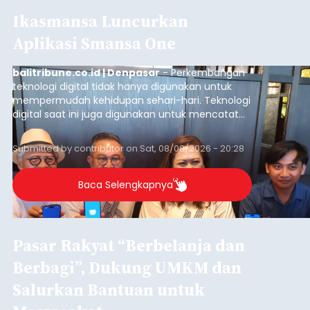
Ikasmansa Luncurkan
Aplikasi Smansa One
balitribune.co.id | Denpasar
- Perkembangan
teknologi digital tidak hanya digunakan untuk
mempermudah kehidupan sehari-hari. Teknologi
digital saat ini juga digunakan untuk mencatat
dan mengelola data base alumni dari suatu
sekolah, salah satunya adalah alumni SMA 1
Submitted by
contributor
on
Sat, 08/08/2026 - 20:28
Denpasar.
Baca Selengkapnya
Pasar Rakyat “Berbelanja dan
Berbagi”, Dukung UMKM dan
Salurkan Bantuan untuk