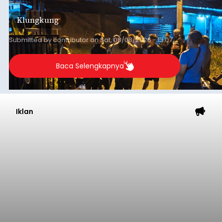
keributan di barat Pasar Galiran, peristiwa serupa
kini menimpa seorang pemuda asal Kabupaten
Klungkung
Sumba Barat Daya (SBD), Nusa Tenggara Timur
(NTT).
Submitted by
contributor
on
Sat, 08/08/2026 - 13:07
Baca Selengkapnya
Iklan