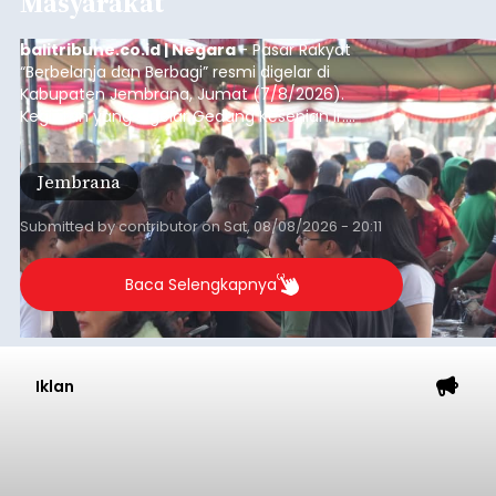
Masyarakat
balitribune.co.id | Negara
- Pasar Rakyat
“Berbelanja dan Berbagi” resmi digelar di
Kabupaten Jembrana, Jumat (7/8/2026).
Kegiatan yang digelar Gedung Kesenian Ir.
Soekarno ini memadukan pemberdayaan
ekonomi masyarakat dengan aksi sosial tersebut
Jembrana
mendapat antusiasme tinggi dan mencatat nilai
transaksi mencapai Rp672.733.200.
Submitted by
contributor
on
Sat, 08/08/2026 - 20:11
Baca Selengkapnya
Iklan