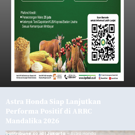
Astra Honda Siap Lanjutkan
Performa Positif di ARRC
Mandalika 2026
balitribune.co.id | Jakarta
– Astra Honda