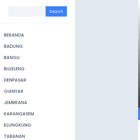
Skip
to
Search
main
content
BERANDA
Main
BADUNG
navigation
BANGLI
BULELENG
DENPASAR
GIANYAR
JEMBRANA
KARANGASEM
KLUNGKUNG
TABANAN