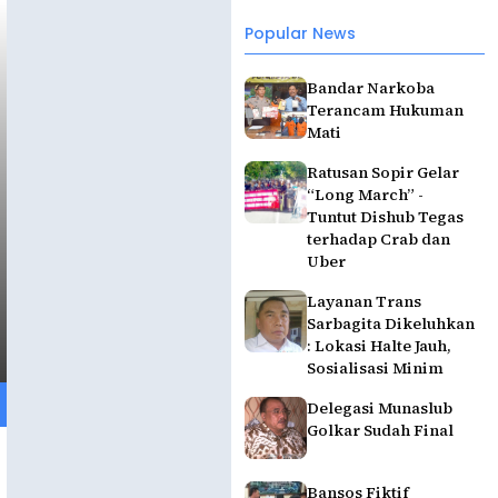
Popular News
Bandar Narkoba
Terancam Hukuman
Mati
Ratusan Sopir Gelar
“Long March” -
Tuntut Dishub Tegas
terhadap Crab dan
Uber
Layanan Trans
Sarbagita Dikeluhkan
: Lokasi Halte Jauh,
Sosialisasi Minim
Delegasi Munaslub
Golkar Sudah Final
Bansos Fiktif