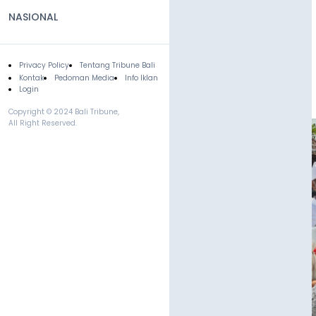
NASIONAL
Privacy Policy
Tentang Tribune Bali
Footer
Kontak
Pedoman Media
Info Iklan
Login
Copyright © 2024 Bali Tribune,
All Right Reserved.