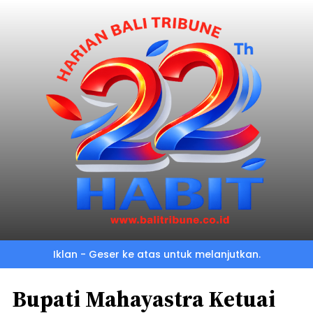
Iklan - Geser ke atas untuk melanjutkan.
Bupati Mahayastra Ketuai