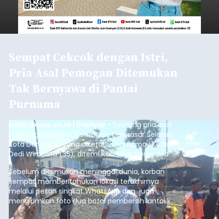
Sempat Cekcok dengan Istri,
Pria Asal Pemogan Ditemukan
Tak Bernyawa di Pantai
Purnama
balitribune.co.id I Gianyar -
Seorang pria asal
Lingkungan Dalem, Pemogan, Denpasar Selatan,
Kota Denpasar, yang diketahui bernama I Kadek
Dedi Wiranata (35), ditemukan tidak bernyawa di
pesisir Pantai Purnama, Sukawati.
Sebelum ditemukan meninggal dunia, korban
sempat memberitahukan lokasi terakhirnya
melalui pesan singkat WhatsApp dan juga
mengirimkan foto dua botol pembersih lantai ke
istrinya.