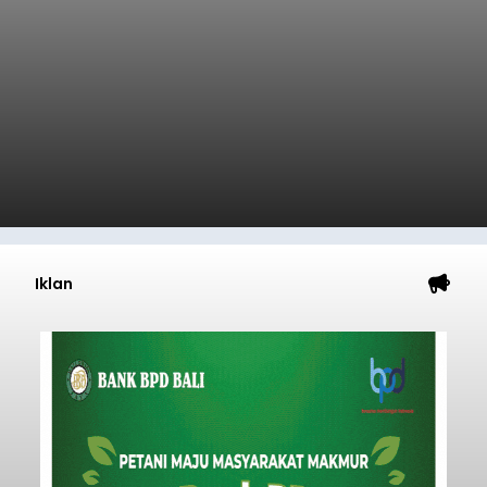
Iklan