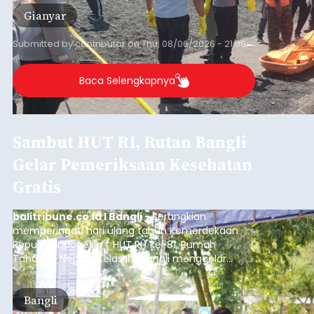
Gianyar
Submitted by
contributor
on
Thu, 08/06/2026 - 21:06
Baca Selengkapnya
Sambut HUT RI, Rutan Bangli
Gelar Pemeriksaan Kesehatan
Gratis
balitribune.co.id I Bangli -
Serangkian
memperingati hari ulang tahun Kemerdekaan
Republik Indonesia ( HUT RI) ke-81, Rumah
Tahanan Negara Kelas II B Bangli menggelar
kegiatan pemeriksaan kesehatan gratis, Rabu
(6/8/2026).
Bangli