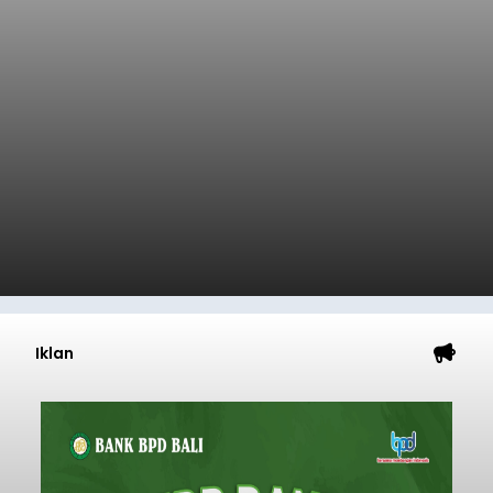
Iklan