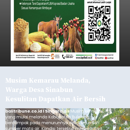
Musim Kemarau Melanda,
Warga Desa Sinabun
Kesulitan Dapatkan Air Bersih
balitribune.co.id I Singaraja -
Musim kemarau
yang mulai melanda Kabupaten Buleleng
berdampak pada menurunnya debit sejumlah
sumber mata air. Kondisi tersebut menyebabkan