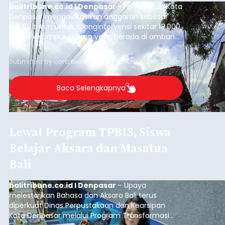
balitribune.co.id I Denpasar -
Pemerintah Kota
Denpasar mengalokasikan anggaran sebesar
Rp1,152 triliun untuk mengintervensi sekitar 18.000
warga kelompok rentan yang berada di ambang
garis kemiskinan. Langkah strategis ini diambil
guna menjaga masyarakat yang berada pada
Submitted by
contributor
on
Thu, 08/06/2026 - 21:31
kelompok desil 5 dan 6 tersebut agar tidak
merosot ke kategori miskin.
Baca Selengkapnya
Lewat Program TPBIS, Siswa
Belajar Aksara dan Masatua
Bali
balitribune.co.id I Denpasar
– Upaya
melestarikan Bahasa dan Aksara Bali terus
diperkuat Dinas Perpustakaan dan Kearsipan
Kota Denpasar melalui Program Transformasi