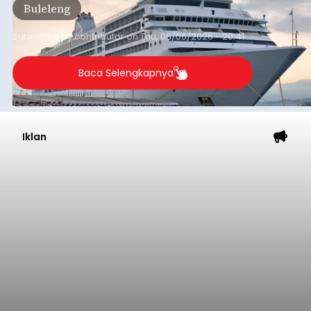
Buleleng
dibandingkan periode yang sama tahun lalu
yang tercatat sebesar 1,32 juta GT.
Submitted by
contributor
on
Thu, 08/06/2026 - 20:41
Baca Selengkapnya
Iklan