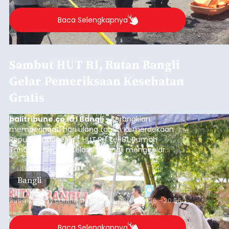
Baca Selengkapnya
Sambut HUT RI, Rutan Bangli
Gelar Pemeriksaan Kesehatan
Gratis
balitribune.co.id I Bangli -
Serangkian
memperingati hari ulang tahun Kemerdekaan
Republik Indonesia ( HUT RI) ke-81, Rumah
Tahanan Negara Kelas II B Bangli menggelar
kegiatan pemeriksaan kesehatan gratis, Rabu
(6/8/2026).
Bangli
Submitted by
contributor
on
Thu, 08/06/2026 - 20:56
Baca Selengkapnya