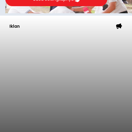
Iklan