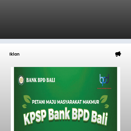
Iklan