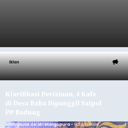
Iklan
Klarifikasi Perizinan, 4 Kafe
di Desa Baha Dipanggil Satpol
PP Badung
balitribune.co.id I Mangupura -
Satuan Polisi