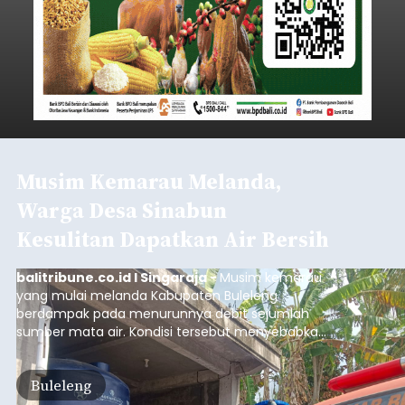
Musim Kemarau Melanda,
Warga Desa Sinabun
Kesulitan Dapatkan Air Bersih
balitribune.co.id I Singaraja -
Musim kemarau
yang mulai melanda Kabupaten Buleleng
berdampak pada menurunnya debit sejumlah
sumber mata air. Kondisi tersebut menyebabkan
warga di beberapa desa mulai mengalami
kesulitan mendapatkan air bersih, terutama
Buleleng
untuk memenuhi kebutuhan mandi, cuci, dan
kakus (MCK). Seperti yang dialami warga Desa