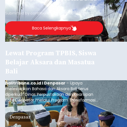
garis kemiskinan. Langkah strategis ini diambil
guna menjaga masyarakat yang berada pada
Submitted by
contributor
on
Thu, 08/06/2026 - 21:31
kelompok desil 5 dan 6 tersebut agar tidak
merosot ke kategori miskin.
Baca Selengkapnya
Lewat Program TPBIS, Siswa
Belajar Aksara dan Masatua
Bali
balitribune.co.id I Denpasar
– Upaya
melestarikan Bahasa dan Aksara Bali terus
diperkuat Dinas Perpustakaan dan Kearsipan
Kota Denpasar melalui Program Transformasi
Perpustakaan Berbasis Inklusi Sosial (TPBIS).
Tahun ini, sebanyak 63 siswa kelas IV dan V SD
Denpasar
Negeri 17 Dangin Puri mendapat pelatihan
menulis Aksara Bali serta Masatua atau