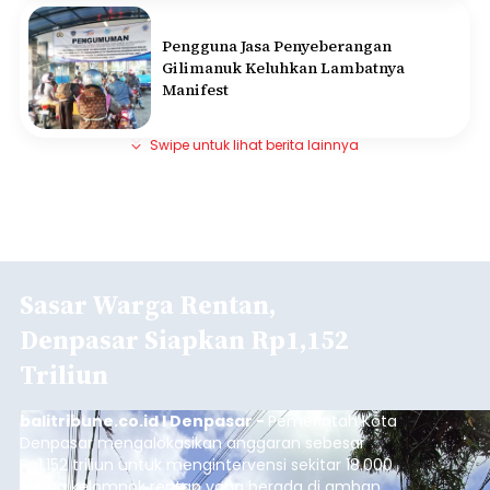
Pengguna Jasa Penyeberangan
Gilimanuk Keluhkan Lambatnya
Manifest
Swipe untuk lihat berita lainnya
Sasar Warga Rentan,
Denpasar Siapkan Rp1,152
Triliun
balitribune.co.id I Denpasar -
Pemerintah Kota
Denpasar mengalokasikan anggaran sebesar
Rp1,152 triliun untuk mengintervensi sekitar 18.000
warga kelompok rentan yang berada di ambang