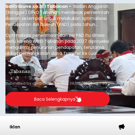
balitribune.co.id I Tabanan -
Badan Anggaran
(Banggar) DPRD Tabanan mendesak pemerintah
daerah setempat untuk melakukan optimalisasi
Pendapatan Asli Daerah (PAD) pada tahun
anggaran 2027.
Optimalisasi penerimaan dari sisi PAD itu dirasa
perlu karena APBD Tabanan pada 2027 diproyeksi
mengalami penurunan pendapatan, terutama
akibat pemangkasan dana Transfer Ke Luar
Daerah (TKD) dari pemerintah pusat.
Tabanan
Submitted by
contributor
on
Thu, 08/06/2026 - 20:33
Baca Selengkapnya
Iklan