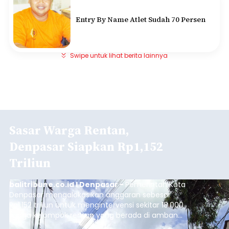
Entry By Name Atlet Sudah 70 Persen
Swipe untuk lihat berita lainnya
Sasar Warga Rentan,
Denpasar Siapkan Rp1,152
Triliun
balitribune.co.id I Denpasar -
Pemerintah Kota
Denpasar mengalokasikan anggaran sebesar
Rp1,152 triliun untuk mengintervensi sekitar 18.000
warga kelompok rentan yang berada di ambang
garis kemiskinan. Langkah strategis ini diambil