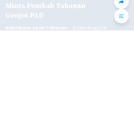
Iklan
Klarifikasi Perizinan, 4 Kafe
di Desa Baha Dipanggil Satpol
PP Badung
balitribune.co.id I Mangupura -
Satuan Polisi
Pamong Praja (Satpol PP) Kabupaten Badung