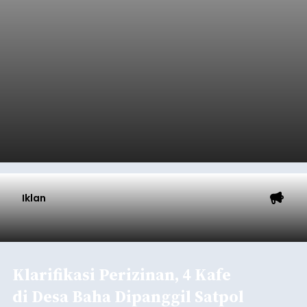
Buleleng.
Baca Selengkapnya
Kunjungan Kapal Pesiar di
Pelabuhan Celukan Bawang
Tumbuh 25 Persen
balitribune.coo.id I Singaraja -
PT Pelabuhan
Indonesia (Persero) atau Pelindo Cabang
Celukan Bawang mencatat kinerja operasional
yang positif hingga Juli 2026. Peningkatan terlihat
dari arus kapal yang mencapai 1,48 juta Gross
Tonnage (GT), atau tumbuh 12,4 persen
Buleleng
dibandingkan periode yang sama tahun lalu
yang tercatat sebesar 1,32 juta GT.
Submitted by
contributor
on
Thu, 08/06/2026 - 20:41