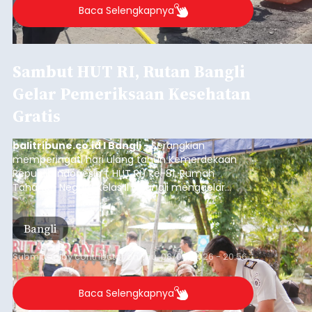
Baca Selengkapnya
Sambut HUT RI, Rutan Bangli
Gelar Pemeriksaan Kesehatan
Gratis
balitribune.co.id I Bangli -
Serangkian
memperingati hari ulang tahun Kemerdekaan
Republik Indonesia ( HUT RI) ke-81, Rumah
Tahanan Negara Kelas II B Bangli menggelar
kegiatan pemeriksaan kesehatan gratis, Rabu
(6/8/2026).
Bangli
Submitted by
contributor
on
Thu, 08/06/2026 - 20:56
Baca Selengkapnya