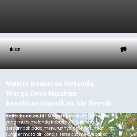
Iklan