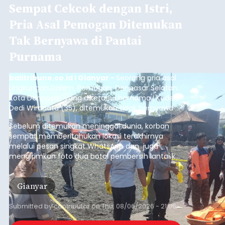
Sempat Cekcok dengan Istri,
Pria Asal Pemogan Ditemukan
Tak Bernyawa di Pantai
Purnama
balitribune.co.id I Gianyar -
Seorang pria asal
Lingkungan Dalem, Pemogan, Denpasar Selatan,
Kota Denpasar, yang diketahui bernama I Kadek
Dedi Wiranata (35), ditemukan tidak bernyawa di
pesisir Pantai Purnama, Sukawati.
Sebelum ditemukan meninggal dunia, korban
sempat memberitahukan lokasi terakhirnya
melalui pesan singkat WhatsApp dan juga
mengirimkan foto dua botol pembersih lantai ke
istrinya.
Gianyar
Submitted by
contributor
on
Thu, 08/06/2026 - 21:06