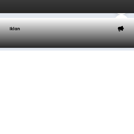
Iklan
Kunjungan Kapal Pesiar di
Pelabuhan Celukan Bawang
Tumbuh 25 Persen
balitribune.coo.id I Singaraja -
PT Pelabuhan
Indonesia (Persero) atau Pelindo Cabang
Celukan Bawang mencatat kinerja operasional
yang positif hingga Juli 2026. Peningkatan terlihat
dari arus kapal yang mencapai 1,48 juta Gross