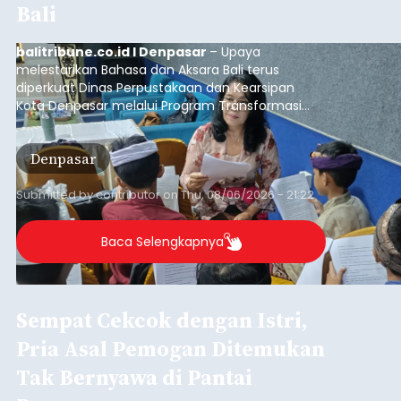
Iklan
Sambut HUT RI, Rutan Bangli
Gelar Pemeriksaan Kesehatan
Gratis
balitribune.co.id I Bangli -
Serangkian
memperingati hari ulang tahun Kemerdekaan
Republik Indonesia ( HUT RI) ke-81, Rumah
Tahanan Negara Kelas II B Bangli menggelar
kegiatan pemeriksaan kesehatan gratis, Rabu
(6/8/2026).
Bangli
Submitted by
contributor
on
Thu, 08/06/2026 - 20:56