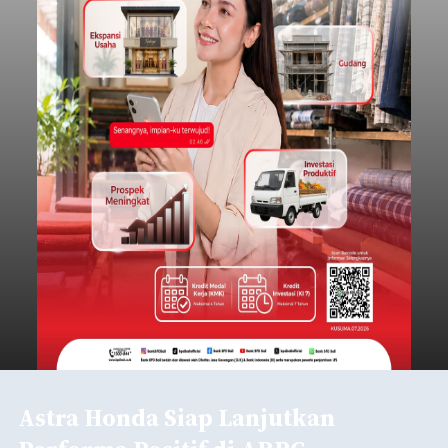
berlangsung di Pertamina Mandalika
International Circuit, Lombok, Nusa Tenggara
Nasional
Barat, pada 7–9 Agustus 2026.
Submitted by
contributor
on
Fri, 08/07/2026 - 07:44
Baca Selengkapnya
Sasar Warga Rentan,
Denpasar Siapkan Rp1,152
Triliun
balitribune.co.id I Denpasar -
Pemerintah Kota
Denpasar mengalokasikan anggaran sebesar
Rp1,152 triliun untuk mengintervensi sekitar 18.000
warga kelompok rentan yang berada di ambang
garis kemiskinan. Langkah strategis ini diambil
guna menjaga masyarakat yang berada pada
Submitted by
contributor
on
Thu, 08/06/2026 - 21:31