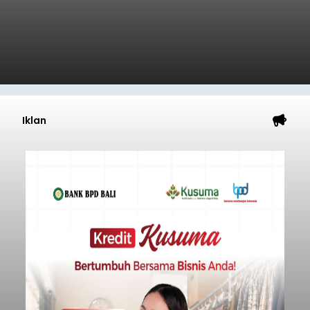
Iklan
Astra Honda Siap Lanjutkan
Performa Positif di ARRC
Mandalika 2026
balitribune.co.id | Jakarta
– Astra Honda
Racing Team (AHRT) siap menghadapi putaran
keempat Idemitsu FIM Asia Road Racing
Championship (ARRC) 2026 yang akan