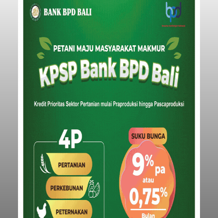
Lingkungan Dalem, Pemogan, Denpasar Selatan,
Kota Denpasar, yang diketahui bernama I Kadek
Dedi Wiranata (35), ditemukan tidak bernyawa di
pesisir Pantai Purnama, Sukawati.
Sebelum ditemukan meninggal dunia, korban
sempat memberitahukan lokasi terakhirnya
melalui pesan singkat WhatsApp dan juga
mengirimkan foto dua botol pembersih lantai ke
istrinya.
Gianyar
Submitted by
contributor
on
Thu, 08/06/2026 - 21:06
Baca Selengkapnya
Iklan