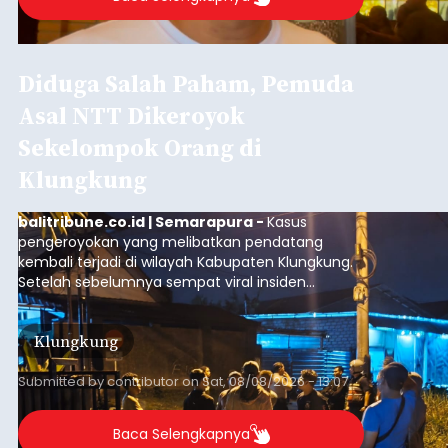
Diduga Salah Paham, Pemuda
Asal NTT Dikeroyok
Sekelompok Orang di
Klungkung
balitribune.co.id | Semarapura -
Kasus
pengeroyokan yang melibatkan pendatang
kembali terjadi di wilayah Kabupaten Klungkung.
Setelah sebelumnya sempat viral insiden
keributan di barat Pasar Galiran, peristiwa serupa
kini menimpa seorang pemuda asal Kabupaten
Klungkung
Sumba Barat Daya (SBD), Nusa Tenggara Timur
(NTT).
Submitted by
contributor
on
Sat, 08/08/2026 - 13:07
Baca Selengkapnya