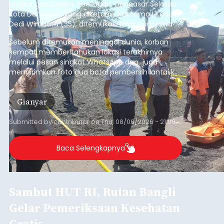
Lingkungan Dalem, Pemogan, Denpasar Selatan,
Kota Denpasar, yang diketahui bernama I Kadek
Dedi Wiranata (35), ditemukan tidak bernyawa di
pesisir Pantai Purnama, Sukawati.
Sebelum ditemukan meninggal dunia, korban
sempat memberitahukan lokasi terakhirnya
melalui pesan singkat WhatsApp dan juga
mengirimkan foto dua botol pembersih lantai ke
istrinya.
Gianyar
Submitted by
contributor
on
Thu, 08/06/2026 - 21:06
Baca Selengkapnya
Sambut HUT RI, Rutan Bangli
Gelar Pemeriksaan Kesehatan
Gratis