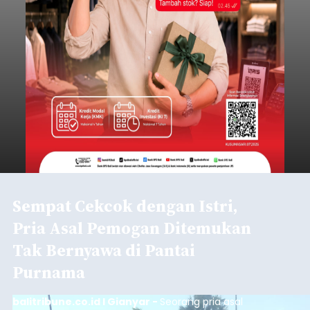
Sempat Cekcok dengan Istri,
Pria Asal Pemogan Ditemukan
Tak Bernyawa di Pantai
Purnama
balitribune.co.id I Gianyar -
Seorang pria asal