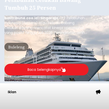
Tumbuh 25 Persen
balitribune.coo.id I Singaraja -
PT Pelabuhan
Indonesia (Persero) atau Pelindo Cabang
Celukan Bawang mencatat kinerja operasional
yang positif hingga Juli 2026. Peningkatan terlihat
dari arus kapal yang mencapai 1,48 juta Gross
Tonnage (GT), atau tumbuh 12,4 persen
Buleleng
dibandingkan periode yang sama tahun lalu
yang tercatat sebesar 1,32 juta GT.
Submitted by
contributor
on
Thu, 08/06/2026 - 20:41
Baca Selengkapnya
Iklan