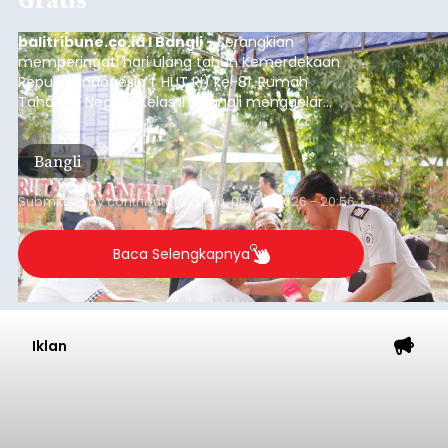
balitribune.co.id I Bangli -
Serangkian
memperingati hari ulang tahun Kemerdekaan
Republik Indonesia ( HUT RI) ke-81, Rumah
Tahanan Negara Kelas II B Bangli menggelar
kegiatan pemeriksaan kesehatan gratis, Rabu
(6/8/2026).
Bangli
Submitted by
contributor
on
Thu, 08/06/2026 - 20:56
Baca Selengkapnya
Iklan