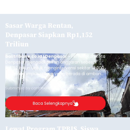
Sasar Warga Rentan,
Denpasar Siapkan Rp1,152
Triliun
balitribune.co.id I Denpasar -
Pemerintah Kota
Denpasar mengalokasikan anggaran sebesar
Rp1,152 triliun untuk mengintervensi sekitar 18.000
warga kelompok rentan yang berada di ambang
garis kemiskinan. Langkah strategis ini diambil
guna menjaga masyarakat yang berada pada
Submitted by
contributor
on
Thu, 08/06/2026 - 21:31
kelompok desil 5 dan 6 tersebut agar tidak
merosot ke kategori miskin.
Baca Selengkapnya
Lewat Program TPBIS, Siswa