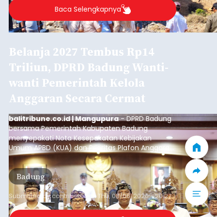
Baca Selengkapnya
Belanja 2027 Tembus Rp14
Triliun, DPRD Badung Wanti-
wanti Pemerintah Kelola
Anggaran Secara Cermat
balitribune.co.id | Mangupura
- DPRD Badung
bersama Pemerintah Kabupaten Badung
menyepakati Nota Kesepakatan Kebijakan
Umum APBD (KUA) dan Prioritas Plafon Anggaran
Sementara (PPAS) Tahun Anggaran 2027 dalam
rapat paripurna yang digelar di Gedung DPRD
Badung
Badung, Kamis (6/8/2026).
Submitted by
contributor
on
Thu, 08/06/2026 - 20:27