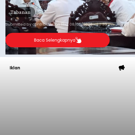
Daerah (TKD) dari pemerintah pusat.
Tabanan
Submitted by
contributor
on
Thu, 08/06/2026 - 20:33
Baca Selengkapnya
Iklan