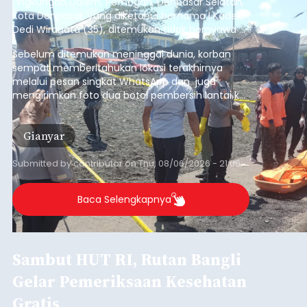
Lingkungan Dalem, Pemogan, Denpasar Selatan,
Kota Denpasar, yang diketahui bernama I Kadek
Dedi Wiranata (35), ditemukan tidak bernyawa di
pesisir Pantai Purnama, Sukawati.
Sebelum ditemukan meninggal dunia, korban
sempat memberitahukan lokasi terakhirnya
melalui pesan singkat WhatsApp dan juga
mengirimkan foto dua botol pembersih lantai ke
istrinya.
Gianyar
Submitted by
contributor
on
Thu, 08/06/2026 - 21:06
Baca Selengkapnya
Sambut HUT RI, Rutan Bangli
Gelar Pemeriksaan Kesehatan
Gratis