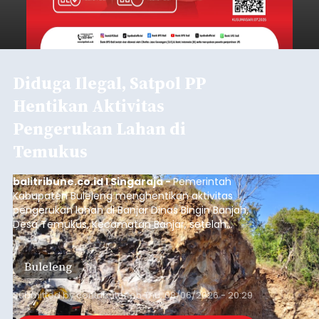
Diduga Ilegal, Satpol PP
Hentikan Aktivitas
Pengerukan Lahan di
Temukus
balitribune.co.id I Singaraja -
Pemerintah
Kabupaten Buleleng menghentikan aktivitas
pengerukan lahan di Banjar Dinas Bingin Banjah,
Desa Temukus, Kecamatan Banjar, setelah
ditemukan indikasi kegiatan pengambilan
material yang tidak sesuai dengan peruntukan
Buleleng
kawasan.
Submitted by
contributor
on
Thu, 08/06/2026 - 20:29