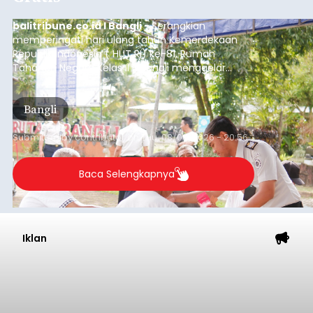
balitribune.co.id I Bangli -
Serangkian
memperingati hari ulang tahun Kemerdekaan
Republik Indonesia ( HUT RI) ke-81, Rumah
Tahanan Negara Kelas II B Bangli menggelar
kegiatan pemeriksaan kesehatan gratis, Rabu
(6/8/2026).
Bangli
Submitted by
contributor
on
Thu, 08/06/2026 - 20:56
Baca Selengkapnya
Iklan