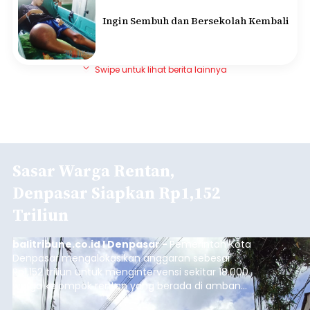
Ingin Sembuh dan Bersekolah Kembali
Swipe untuk lihat berita lainnya
Sasar Warga Rentan,
Denpasar Siapkan Rp1,152
Triliun
balitribune.co.id I Denpasar -
Pemerintah Kota
Denpasar mengalokasikan anggaran sebesar
Rp1,152 triliun untuk mengintervensi sekitar 18.000
warga kelompok rentan yang berada di ambang
garis kemiskinan. Langkah strategis ini diambil