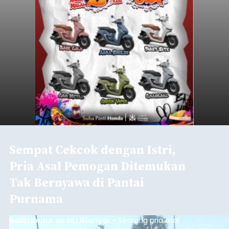
Sempat Cekcok dengan Istri,
Pria Asal Pemogan Ditemukan
Tak Bernyawa di Pantai
Purnama
balitribune.co.id I Gianyar -
Seorang pria asal