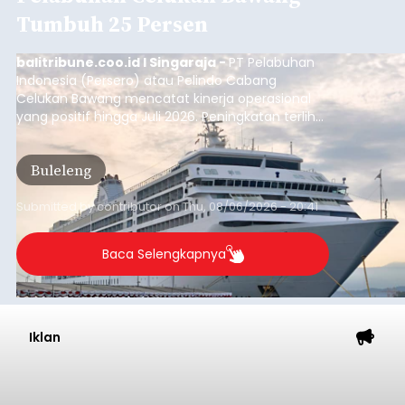
Tumbuh 25 Persen
balitribune.coo.id I Singaraja -
PT Pelabuhan
Indonesia (Persero) atau Pelindo Cabang
Celukan Bawang mencatat kinerja operasional
yang positif hingga Juli 2026. Peningkatan terlihat
dari arus kapal yang mencapai 1,48 juta Gross
Tonnage (GT), atau tumbuh 12,4 persen
Buleleng
dibandingkan periode yang sama tahun lalu
yang tercatat sebesar 1,32 juta GT.
Submitted by
contributor
on
Thu, 08/06/2026 - 20:41
Baca Selengkapnya
Iklan