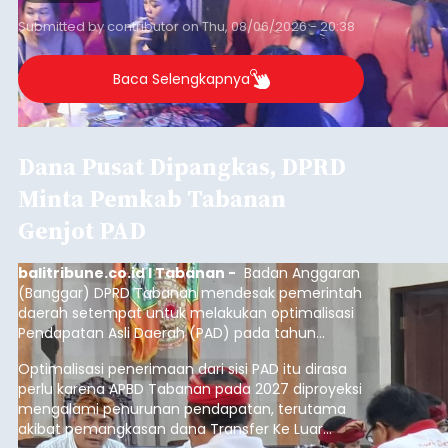
Submitted by
contributor
on
Thu, 08/06/2026 - 20:38
Baca Selengkapnya
Dana Pusat Dipangkas, DPRD
Minta Pemkab Tabanan
Genjot PAD
balitribune.co.id I Tabanan -
Badan Anggaran
(Banggar) DPRD Tabanan mendesak pemerintah
daerah setempat untuk melakukan optimalisasi
Pendapatan Asli Daerah (PAD) pada tahun
anggaran 2027.
Optimalisasi penerimaan dari sisi PAD itu dirasa
perlu karena APBD Tabanan pada 2027 diproyeksi
mengalami penurunan pendapatan, terutama
akibat pemangkasan dana Transfer Ke Luar