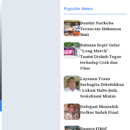
Popular News
Bandar Narkoba
Terancam Hukuman
Mati
Ratusan Sopir Gelar
“Long March” -
Tuntut Dishub Tegas
terhadap Crab dan
Uber
Layanan Trans
Sarbagita Dikeluhkan
: Lokasi Halte Jauh,
Sosialisasi Minim
Delegasi Munaslub
Golkar Sudah Final
Bansos Fiktif