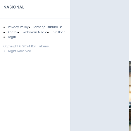
NASIONAL
Privacy Policy
Tentang Tribune Bali
Footer
Kontak
Pedoman Media
Info Iklan
Login
Copyright © 2024 Bali Tribune,
All Right Reserved.