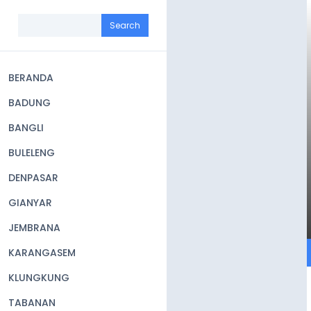
Skip
to
Search
main
content
BERANDA
Main
BADUNG
navigation
BANGLI
BULELENG
DENPASAR
GIANYAR
JEMBRANA
KARANGASEM
KLUNGKUNG
TABANAN