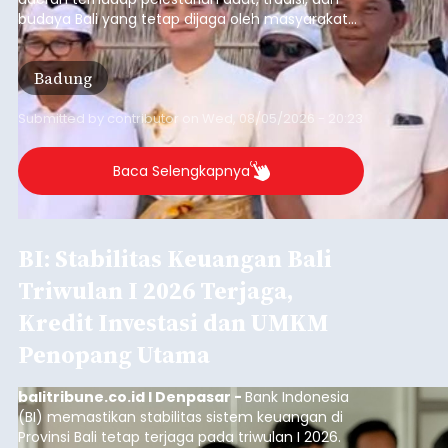
budaya Bali yang tetap dijaga oleh masyarakat
desa adat.
Badung
Submitted by
contributor
on
Wed, 08/05/2026 - 20:23
Baca Selengkapnya
BI: Stabilitas Keuangan Bali
Triwulan I 2026 Terjaga,
Kredit Investasi dan UMKM
Penopang Utama
balitribune.co.id I Denpasar -
Bank Indonesia
(BI) memastikan stabilitas sistem keuangan di
Provinsi Bali tetap terjaga pada triwulan I 2026.