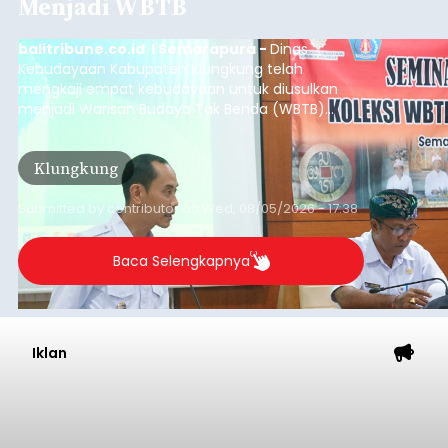
Menjadi WBTB
balitribune.co.id I Semarapura -
Dinas
Kebudayaan Kabupaten Klungkung telah
mengkaji empat kebudayaan untuk diusulkan
menjadi Warisan Budaya Tak Benda (WBTB)
tahun 2026.
Klungkung
Submitted by
contributor
on
Wed, 08/05/2026 - 17:38
Baca Selengkapnya
Iklan