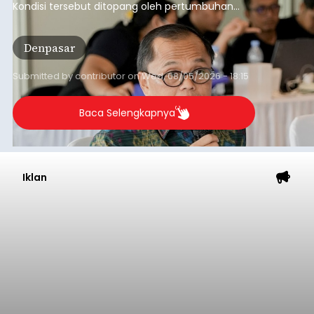
Kondisi tersebut ditopang oleh pertumbuhan
penyaluran kredit yang masih positif, terutama
pada sektor-sektor utama penggerak ekonomi
Denpasar
daerah, dengan risiko kredit yang tetap
terkendali.
Submitted by
contributor
on
Wed, 08/05/2026 - 18:15
Baca Selengkapnya
Iklan