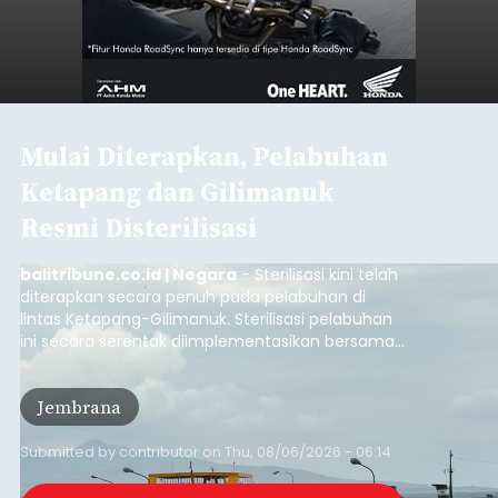
Mulai Diterapkan, Pelabuhan
Ketapang dan Gilimanuk
Resmi Disterilisasi
balitribune.co.id | Negara
- Sterilisasi kini telah
diterapkan secara penuh pada pelabuhan di
lintas Ketapang-Gilimanuk. Sterilisasi pelabuhan
ini secara serentak diimplementasikan bersama
empat pelabuhan utama lainnya, yakni
Pelabuhan Merak, Bakauheni, Kayangan, dan
Jembrana
Lembar pada Rabu (5/8/2026).
Submitted by
contributor
on
Thu, 08/06/2026 - 06:14