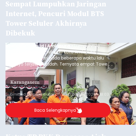
Sempat Lumpuhkan Jaringan
Internet, Pencuri Modul BTS
Tower Seluler Akhirnya
Dibekuk
balitribune.co.id I Amlapura -
Lumpuhnya
jaringan internet di wilayah Kota Amlapura
selama berhari-hari pada beberapa waktu lalu
akhirnya terjawab sudah. Ternyata empat Tower
BTS Seluler yang berada di lokasi berbeda di
wilayah Karangasem telah dibobol maling,
Karangasem
dimana bagian modul penguat signal yang
berada di Tower BTS Seluler itu hilang dicuri.
Submitted by
contributor
on
Wed, 08/05/2026 - 18:03
Baca Selengkapnya