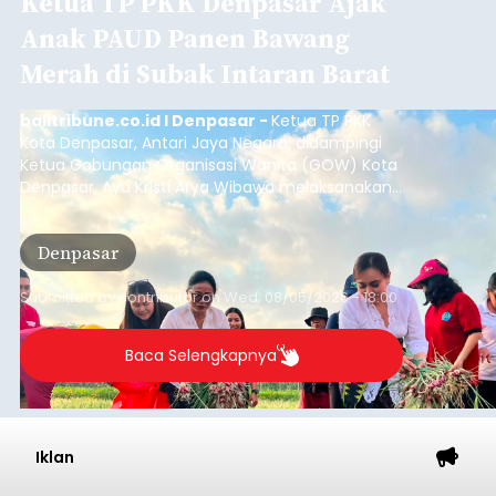
Ketua TP PKK Denpasar Ajak
Anak PAUD Panen Bawang
Merah di Subak Intaran Barat
balitribune.co.id I Denpasar -
Ketua TP PKK
Kota Denpasar, Antari Jaya Negara, didampingi
Ketua Gabungan Organisasi Wanita (GOW) Kota
Denpasar, Ayu Kristi Arya Wibawa melaksanakan
panen bawang merah dan jagung manis
bersama anak-anak Pendidikan Anak Usia Dini
Denpasar
(PAUD) di Subak Intaran Barat, Rabu (5/8/2026).
Submitted by
contributor
on
Wed, 08/05/2026 - 18:00
Baca Selengkapnya
Iklan