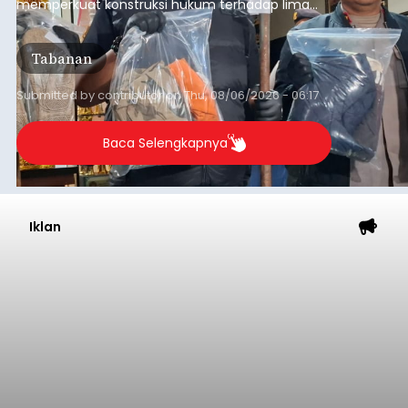
memperkuat konstruksi hukum terhadap lima
orang tersangka yang saat ini ditahan.
Tabanan
Submitted by
contributor
on
Thu, 08/06/2026 - 06:17
Baca Selengkapnya
Iklan