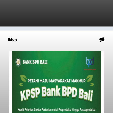
Iklan