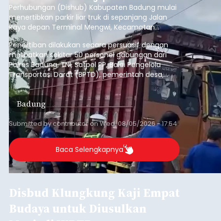
Perhubungan (Dishub) Kabupaten Badung mulai
menertibkan parkir liar truk di sepanjang Jalan
Raya depan Terminal Mengwi, Kecamatan
Mengwi, Rabu (5/8/2026).
Penertiban dilakukan secara persuasif dengan
melibatkan sekitar 50 personel gabungan dari
Polres Badung, TNI, Satpol PP, Balai Pengelola
Transportasi Darat (BPTD), pemerintah desa,
desa adat, Linmas, dan Pecalang.
Badung
Submitted by
contributor
on
Wed, 08/05/2026 - 17:54
Baca Selengkapnya
Disbud Klungkung Kaji Empat
Budaya untuk Diusulkan