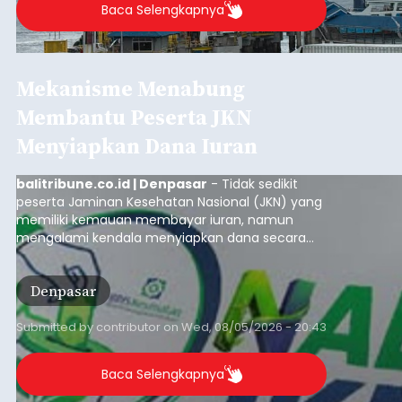
Baca Selengkapnya
Mekanisme Menabung
Membantu Peserta JKN
Menyiapkan Dana Iuran
balitribune.co.id | Denpasar
- Tidak sedikit
peserta Jaminan Kesehatan Nasional (JKN) yang
memiliki kemauan membayar iuran, namun
mengalami kendala menyiapkan dana secara
penuh saat jatuh tempo pembayaran iuran.
Kondisi ini terutama dialami oleh peserta
Denpasar
segmen Pekerja Bukan Penerima Upah (PBPU)
yang memiliki penghasilan tidak tetap.
Submitted by
contributor
on
Wed, 08/05/2026 - 20:43
Baca Selengkapnya