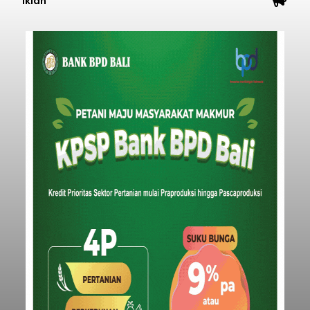
Iklan