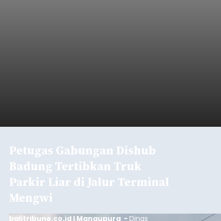
Petugas Gabungan Dishub
Badung Tertibkan Truk
Parkir Liar di Jalur Terminal
Mengwi
balitribune.co.id I Mangupura -
Dinas