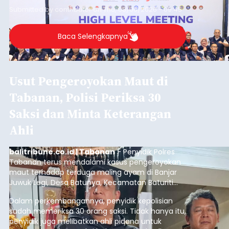
Submitted by
contributor
on
Thu, 08/06/2026 - 09:45
Baca Selengkapnya
Usut Pengeroyokan Maut di
Tabanan, Polisi Periksa 30
Saksi dan Minta Keterangan
Ahli
balitribune.co.id | Tabanan
- Penyidik Polres
Tabanan terus mendalami kasus pengeroyokan
maut terhadap terduga maling ayam di Banjar
Juwuk Legi, Desa Batunya, Kecamatan Baturiti
yang terjadi beberapa waktu lalu.
Dalam perkembangannya, penyidik kepolisian
sudah memeriksa 30 orang saksi. Tidak hanya itu,
penyidik juga melibatkan ahli pidana untuk