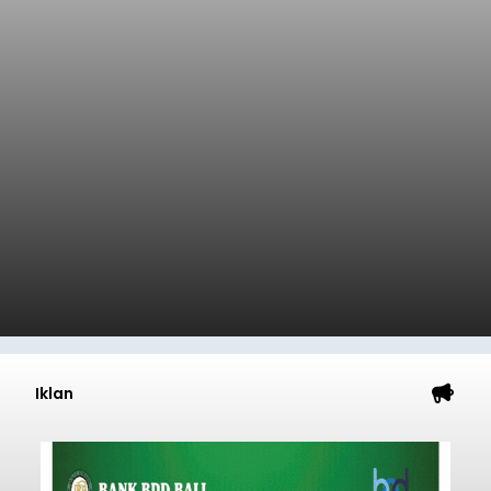
Iklan