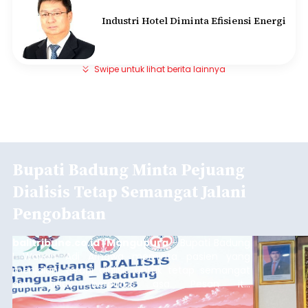
Industri Hotel Diminta Efisiensi Energi
Swipe untuk lihat berita lainnya
Bupati Badung Minta Pejuang
Dialisis Tetap Semangat Jalani
Pengobatan
balitribune.co.id | Mangupura
- Bupati Badung
I Wayan Adi Arnawa meminta pasien yang
menjalani terapi dialisis untuk tetap semangat
dan tidak berputus asa. Pesan itu
disampaikannya saat menghadiri Sarasehan