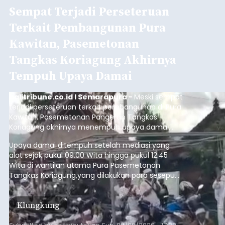
Sempat Terjadi Perseteruan
Terkait Pembangunan Pura
Kawitan, Pasemetonan
Tangkas Koriagung Akhirnya
Tempuh Upaya Damai
balitribune.co.id I Semarapura -
Meski sempat
terjadi perseteruan terkait pembangunan di Pura
Kawitan, Pasemetonan Pangeran Tangkas
Koriagung akhirnya menempuh upaya damai,
pada Minggu (9/8/2026).
Upaya damai ditempuh setelah mediasi yang
alot sejak pukul 09.00 Wita hingga pukul 12.45
Wita di wantilan utama Pura Pasemetonan
Tangkas Koriagung,yang dilakukan para sesepuh
kedua belah pihak yang berseberangan.
Klungkung