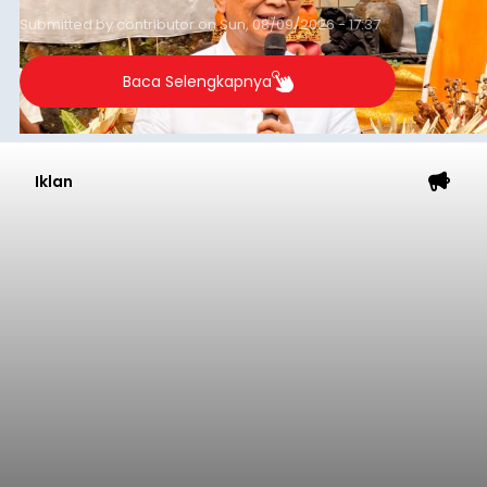
Rp350 miliar hingga Rp400 miliar per bulan.
Submitted by
contributor
on
Sun, 08/09/2026 - 17:37
Baca Selengkapnya
Iklan