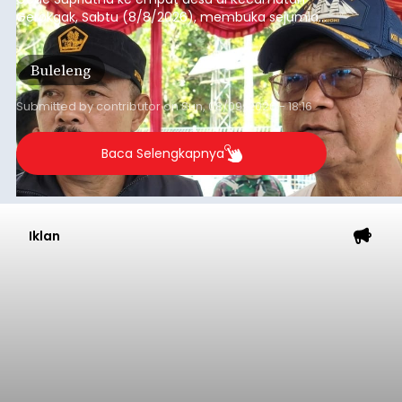
Gerokgak, Sabtu (8/8/2026), membuka sejumlah
persoalan yang masih dihadapi masyarakat. Dari
jalan desa yang rusak hingga potensi pertanian
Buleleng
yang belum optimal, semuanya menjadi
perhatian pemerintah daerah.
Submitted by
contributor
on
Sun, 08/09/2026 - 18:16
Baca Selengkapnya
Iklan