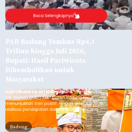
Submitted by
contributor
on
Sun, 08/09/2026 - 17:38
Baca Selengkapnya
PAD Badung Tembus Rp4,1
Triliun hingga Juli 2026,
Bupati: Hasil Pariwisata
Dikembalikan untuk
Masyarakat
balitribune.co.id | Mangupura
- Pendapatan
Asli Daerah (PAD) Kabupaten Badung terus
menunjukkan tren positif. Hingga akhir Juli 2026,
realisasi pendapatan daerah telah mencapai
Rp4,1 triliun atau rata-rata sekitar Rp730 miliar
per bulan, meningkat signifikan dibandingkan
Badung
rata-rata penerimaan sebelumnya yang berkisar