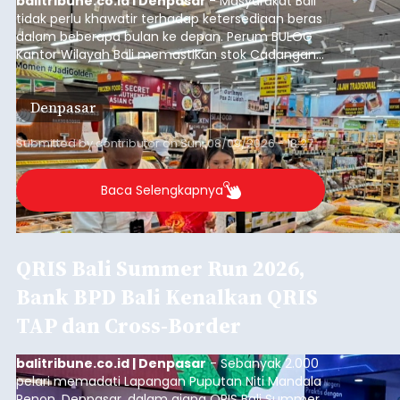
balitribune.co.id I Denpasar
- Masyarakat Bali
tidak perlu khawatir terhadap ketersediaan beras
dalam beberapa bulan ke depan. Perum BULOG
Kantor Wilayah Bali memastikan stok Cadangan
Beras Pemerintah (CBP) masih dalam kondisi
aman, bahkan diproyeksikan mampu memenuhi
Denpasar
kebutuhan masyarakat hingga sekitar 10 bulan.
Submitted by
contributor
on
Sun, 08/09/2026 - 18:27
Baca Selengkapnya
QRIS Bali Summer Run 2026,
Bank BPD Bali Kenalkan QRIS
TAP dan Cross-Border
balitribune.co.id | Denpasar
- Sebanyak 2.000
pelari memadati Lapangan Puputan Niti Mandala
Renon, Denpasar, dalam ajang QRIS Bali Summer