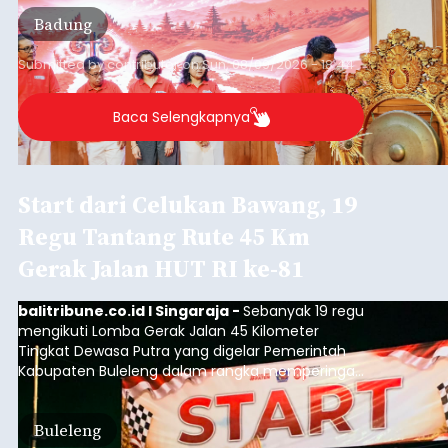
Pejuang Dialisis yang digelar RSD Mangusada di
Badung
Ruang Kertha Gosana, Puspem Badung, Minggu
(9/8/2026).
Submitted by
contributor
on
Sun, 08/09/2026 - 18:44
Baca Selengkapnya
Start dari Celukan Bawang, 19
Regu Tantang Rute 45 Km
Gerak Jalan HUT RI ke-81
balitribune.co.id I Singaraja -
Sebanyak 19 regu
mengikuti Lomba Gerak Jalan 45 Kilometer
Tingkat Dewasa Putra yang digelar Pemerintah
Kabupaten Buleleng dalam rangka memperingati
HUT ke-81 Kemerdekaan Republik Indonesia.
Lomba resmi dimulai dari Lapangan Sepak Bola
Buleleng
Desa Celukan Bawang, Sabtu (8/8/2026) malam.