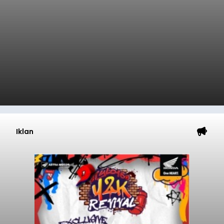
Iklan