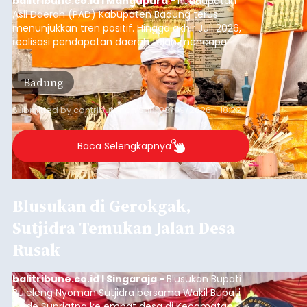
balitribune.co.id I Mangupura -
Pendapatan
Asli Daerah (PAD) Kabupaten Badung terus
menunjukkan tren positif. Hingga akhir Juli 2026,
realisasi pendapatan daerah telah mencapai
Rp4,1 triliun atau rata-rata sekitar Rp730 miliar
per bulan, meningkat signifikan dibandingkan
Badung
rata-rata penerimaan sebelumnya yang berkisar
Rp350 miliar hingga Rp400 miliar per bulan.
Submitted by
contributor
on
Sun, 08/09/2026 - 18:22
Baca Selengkapnya
Blusukan di Gerokgak,
Sutjidra Temukan Jalan Desa
Rusak
balitribune.co.id I Singaraja -
Blusukan Bupati
Buleleng Nyoman Sutjidra bersama Wakil Bupati
Gede Supriatna ke empat desa di Kecamatan