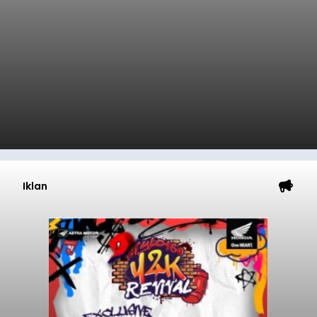
Iklan