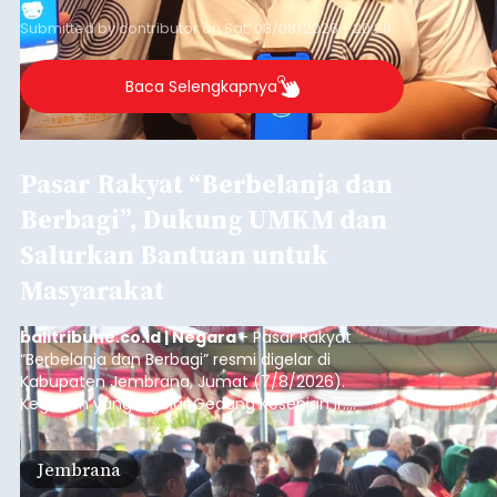
Submitted by
contributor
on
Sat, 08/08/2026 - 20:28
Baca Selengkapnya
Pasar Rakyat “Berbelanja dan
Berbagi”, Dukung UMKM dan
Salurkan Bantuan untuk
Masyarakat
balitribune.co.id | Negara
- Pasar Rakyat
“Berbelanja dan Berbagi” resmi digelar di
Kabupaten Jembrana, Jumat (7/8/2026).
Kegiatan yang digelar Gedung Kesenian Ir.
Soekarno ini memadukan pemberdayaan
ekonomi masyarakat dengan aksi sosial tersebut
Jembrana
mendapat antusiasme tinggi dan mencatat nilai
transaksi mencapai Rp672.733.200.