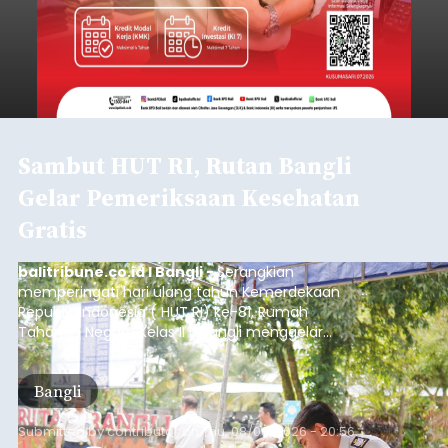
Sambut HUT RI, Rutan Bangli
Gelar Pemeriksaan Kesehatan
Gratis
balitribune.co.id I Bangli -
Serangkian
memperingati hari ulang tahun Kemerdekaan
Republik Indonesia ( HUT RI) ke-81, Rumah
Tahanan Negara Kelas II B Bangli menggelar
kegiatan pemeriksaan kesehatan gratis, Rabu
(6/8/2026).
Bangli
Submitted by
contributor
on
Thu, 08/06/2026 - 20:56