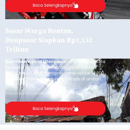
Baca Selengkapnya
Sasar Warga Rentan,
Denpasar Siapkan Rp1,152
Triliun
balitribune.co.id I Denpasar -
Pemerintah Kota
Denpasar mengalokasikan anggaran sebesar
Rp1,152 triliun untuk mengintervensi sekitar 18.000
warga kelompok rentan yang berada di ambang
garis kemiskinan. Langkah strategis ini diambil
guna menjaga masyarakat yang berada pada
Submitted by
contributor
on
Thu, 08/06/2026 - 21:31
kelompok desil 5 dan 6 tersebut agar tidak
merosot ke kategori miskin.
Baca Selengkapnya