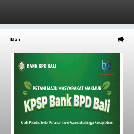
Iklan