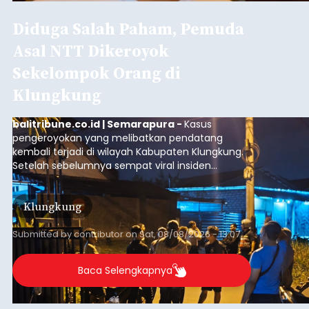
Diduga Salah Paham, Pemuda
Asal NTT Dikeroyok
Sekelompok Orang di
Klungkung
balitribune.co.id | Semarapura -
Kasus
pengeroyokan yang melibatkan pendatang
kembali terjadi di wilayah Kabupaten Klungkung.
Setelah sebelumnya sempat viral insiden
keributan di barat Pasar Galiran, peristiwa serupa
kini menimpa seorang pemuda asal Kabupaten
Klungkung
Sumba Barat Daya (SBD), Nusa Tenggara Timur
(NTT).
Submitted by
contributor
on
Sat, 08/08/2026 - 13:07
Baca Selengkapnya