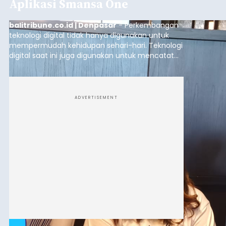
Aplikasi Smansa One
balitribune.co.id | Denpasar
- Perkembangan
teknologi digital tidak hanya digunakan untuk
mempermudah kehidupan sehari-hari. Teknologi
digital saat ini juga digunakan untuk mencatat
dan mengelola data base alumni dari suatu
sekolah, salah satunya adalah alumni SMA 1
Denpasar.
ADVERTISEMENT