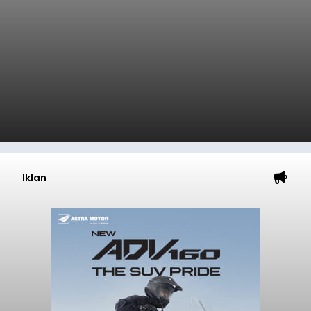
Iklan