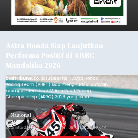
Astra Honda Siap Lanjutkan
Performa Positif di ARRC
Mandalika 2026
balitribune.co.id | Jakarta
– Astra Honda
Racing Team (AHRT) siap menghadapi putaran
keempat Idemitsu FIM Asia Road Racing
Championship (ARRC) 2026 yang akan
berlangsung di Pertamina Mandalika
International Circuit, Lombok, Nusa Tenggara
Nasional
Barat, pada 7–9 Agustus 2026.
Submitted by
contributor
on
Fri, 08/07/2026 - 07:44