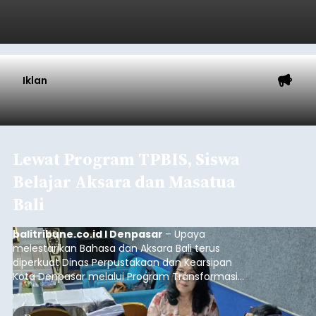
Iklan
Lewat Program TPBIS, Siswa
Belajar Aksara dan Masatua
Bali
balitribune.co.id I Denpasar
– Upaya
melestarikan Bahasa dan Aksara Bali terus
diperkuat Dinas Perpustakaan dan Kearsipan
Kota Denpasar melalui Program Transformasi
Perpustakaan Berbasis Inklusi Sosial (TPBIS).
Tahun ini, sebanyak 63 siswa kelas IV dan V SD