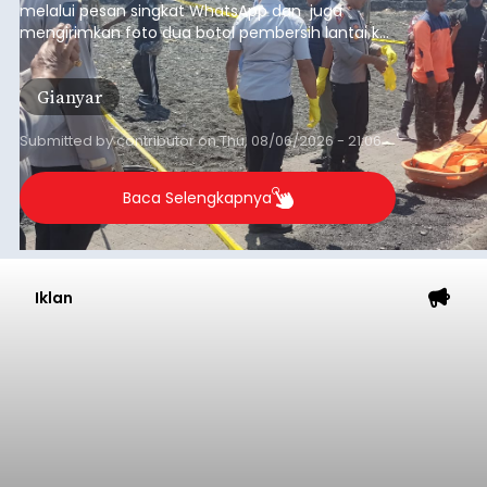
melalui pesan singkat WhatsApp dan juga
mengirimkan foto dua botol pembersih lantai ke
istrinya.
Gianyar
Submitted by
contributor
on
Thu, 08/06/2026 - 21:06
Baca Selengkapnya
Iklan