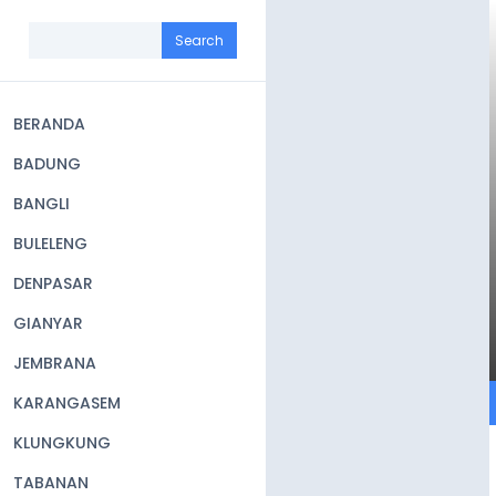
Skip
to
Search
main
content
BERANDA
Main
BADUNG
navigation
BANGLI
BULELENG
DENPASAR
GIANYAR
JEMBRANA
KARANGASEM
KLUNGKUNG
TABANAN