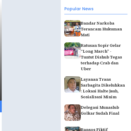
Popular News
Bandar Narkoba
Terancam Hukuman
Mati
Ratusan Sopir Gelar
“Long March” -
Tuntut Dishub Tegas
terhadap Crab dan
Uber
Layanan Trans
Sarbagita Dikeluhkan
: Lokasi Halte Jauh,
Sosialisasi Minim
Delegasi Munaslub
Golkar Sudah Final
Bansos Fiktif