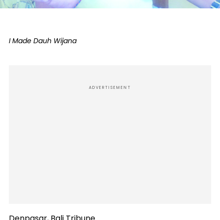
I Made Dauh Wijana
ADVERTISEMENT
Denpasar, Bali Tribune