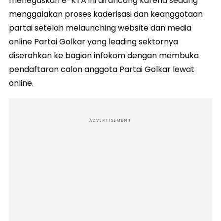
menegaskan e-KTA ini dirancang karena sedang
menggalakan proses kaderisasi dan keanggotaan
partai setelah melaunching website dan media
online Partai Golkar yang leading sektornya
diserahkan ke bagian infokom dengan membuka
pendaftaran calon anggota Partai Golkar lewat
online.
ADVERTISEMENT