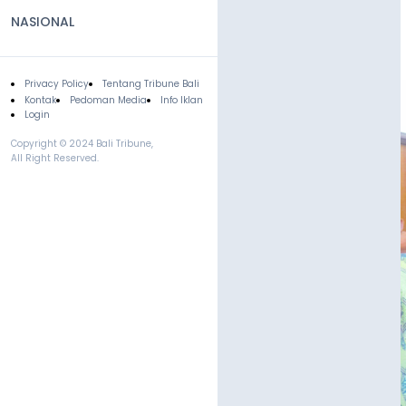
NASIONAL
Privacy Policy
Tentang Tribune Bali
Footer
Kontak
Pedoman Media
Info Iklan
Login
Copyright © 2024 Bali Tribune,
All Right Reserved.