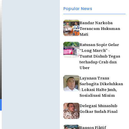
Popular News
Bandar Narkoba
Terancam Hukuman
Mati
Ratusan Sopir Gelar
“Long March” -
Tuntut Dishub Tegas
terhadap Crab dan
Uber
Layanan Trans
Sarbagita Dikeluhkan
: Lokasi Halte Jauh,
Sosialisasi Minim
Delegasi Munaslub
Golkar Sudah Final
Bansos Fiktif