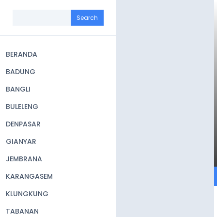
Skip
to
Search
main
content
BERANDA
Main
BADUNG
navigation
BANGLI
BULELENG
DENPASAR
GIANYAR
JEMBRANA
KARANGASEM
KLUNGKUNG
TABANAN