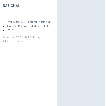
NASIONAL
Privacy Policy
Tentang Tribune Bali
Footer
Kontak
Pedoman Media
Info Iklan
Login
Copyright © 2024 Bali Tribune,
All Right Reserved.