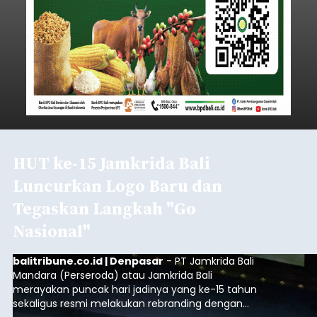
HUT ke-15 Jamkrida Bali
Luncurkan Logo Baru dan
Tegaskan Langkah "Go
Nasional"
balitribune.co.id | Denpasar
- PT Jamkrida Bali
Mandara (Perseroda) atau Jamkrida Bali
merayakan puncak hari jadinya yang ke-15 tahun
sekaligus resmi melakukan rebranding dengan