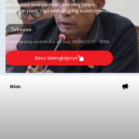
sementara sisanya dinilai mandeg tanpa
kejelasan pasti. Tiga wilayah yang sudah memiliki
RDTR tersebut meliputi Kecamatan Kediri,
Tabanan, dan Selemadeg Barat.
Tabanan
Submitted by
contributor
on
Sun, 08/09/2026 - 21:56
Baca Selengkapnya
Iklan