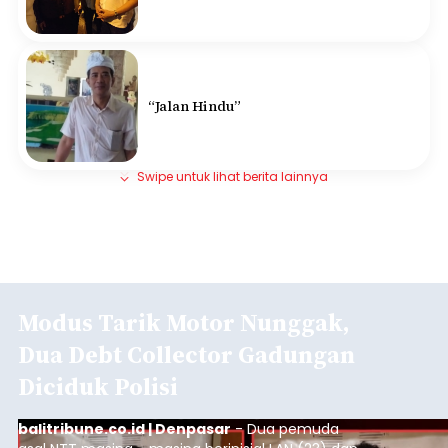
“Jalan Hindu”
Swipe untuk lihat berita lainnya
Modus Tarik Motor Nunggak,
Dua Debt Collector Gadungan
Diciduk Polisi
balitribune.co.id | Denpasar
- Dua pemuda