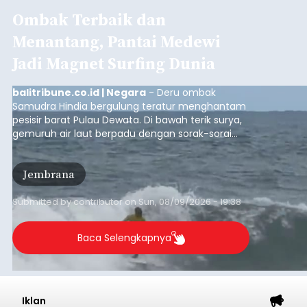
Ombak Terbaik dan
Menantang, Pantai Medewi
Jadi Magnet Surfing Dunia
balitribune.co.id | Negara
- Deru ombak
Samudra Hindia bergulung teratur menghantam
pesisir barat Pulau Dewata. Di bawah terik surya,
gemuruh air laut berpadu dengan sorak-sorai
penonton yang memadati Pantai Medewi,
Kecamatan Pekutatan pada Minggu (9/8/2026).
Jembrana
Ratusan peselancar dari berbagai penjuru
nusantara berkompetisi menaklukan ombak
terbaik dan menantang.
Submitted by
contributor
on
Sun, 08/09/2026 - 19:38
Baca Selengkapnya
Iklan