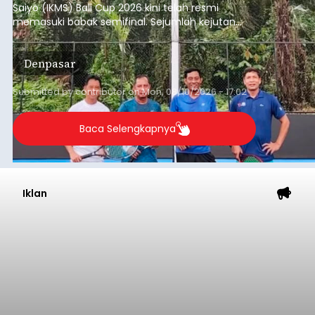
Saiyo (IKMS) Bali Cup 2026 kini telah resmi
memasuki babak semifinal. Sejumlah kejutan
mewarnai babak delapan besar yang digelar di
Lapangan Tenis Telkom Denpasar pada Minggu,
Denpasar
9 Agustus 2026.
Submitted by
contributor
on
Mon, 08/10/2026 - 17:02
Baca Selengkapnya
Iklan