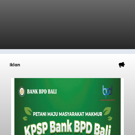
Iklan