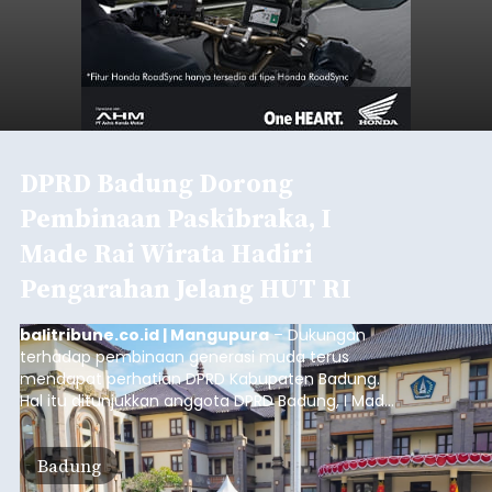
DPRD Badung Dorong
Pembinaan Paskibraka, I
Made Rai Wirata Hadiri
Pengarahan Jelang HUT RI
balitribune.co.id | Mangupura
– Dukungan
terhadap pembinaan generasi muda terus
mendapat perhatian DPRD Kabupaten Badung.
Hal itu ditunjukkan anggota DPRD Badung, I Made
Rai Wirata, yang menghadiri kegiatan
pengarahan Paskibraka Kabupaten Badung dan
Badung
Paskibraka Kecamatan se-Kabupaten Badung di
Lapangan Pusat Pemerintahan Mangupraja