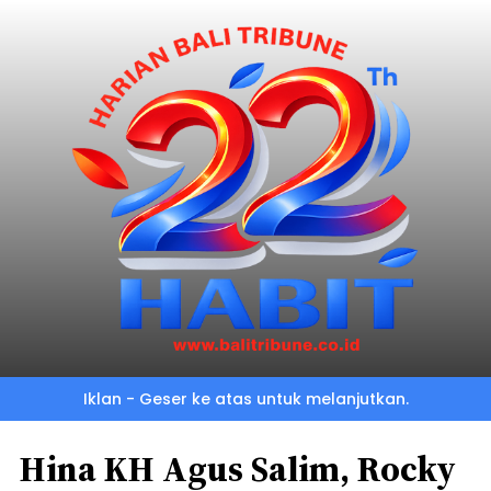
Iklan - Geser ke atas untuk melanjutkan.
Hina KH Agus Salim, Rocky