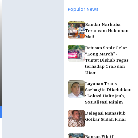
Popular News
Bandar Narkoba
Terancam Hukuman
Mati
Ratusan Sopir Gelar
“Long March” -
Tuntut Dishub Tegas
terhadap Crab dan
Uber
Layanan Trans
Sarbagita Dikeluhkan
: Lokasi Halte Jauh,
Sosialisasi Minim
Delegasi Munaslub
Golkar Sudah Final
Bansos Fiktif