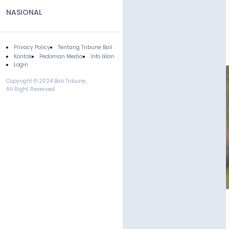
NASIONAL
Privacy Policy
Tentang Tribune Bali
Footer
Kontak
Pedoman Media
Info Iklan
Login
Copyright © 2024 Bali Tribune,
All Right Reserved.