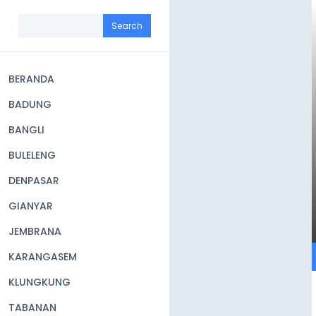
Skip
to
Search
main
content
BERANDA
Main
BADUNG
navigation
BANGLI
BULELENG
DENPASAR
GIANYAR
JEMBRANA
KARANGASEM
KLUNGKUNG
TABANAN