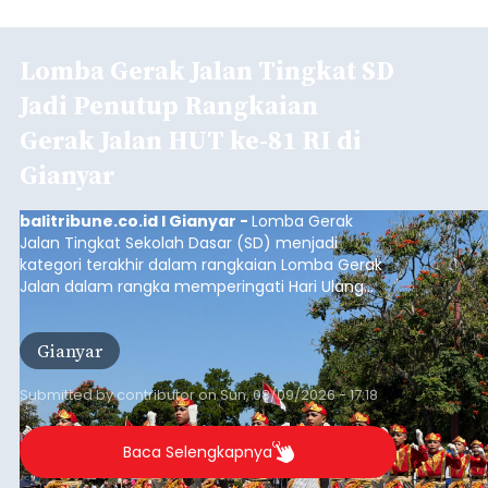
Lomba Gerak Jalan Tingkat SD
Jadi Penutup Rangkaian
Gerak Jalan HUT ke-81 RI di
Gianyar
balitribune.co.id I Gianyar -
Lomba Gerak
Jalan Tingkat Sekolah Dasar (SD) menjadi
kategori terakhir dalam rangkaian Lomba Gerak
Jalan dalam rangka memperingati Hari Ulang
Tahun (HUT) ke-81 Kemerdekaan Republik
Indonesia Tahun 2026 di Kabupaten Gianyar.
Gianyar
Submitted by
contributor
on
Sun, 08/09/2026 - 17:18
Baca Selengkapnya