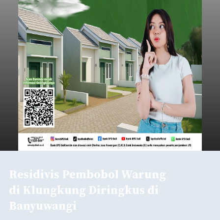
Residivis Pembobol Warung
di Klungkung Diringkus di
Banyuwangi