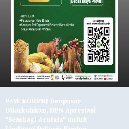
PAW KORPRI Denpasar
Dikukuhkan, DPN Apresiasi
"Sembagi Arutala" untuk
Lindungi Pekerja Rentan