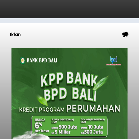
Iklan