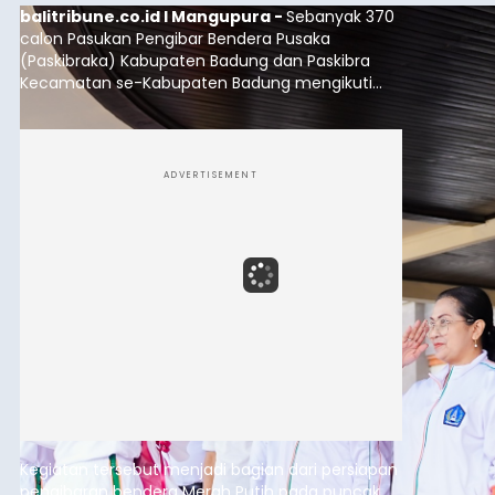
balitribune.co.id I Mangupura -
Sebanyak 370
calon Pasukan Pengibar Bendera Pusaka
(Paskibraka) Kabupaten Badung dan Paskibra
Kecamatan se-Kabupaten Badung mengikuti
gelar pasukan di Lapangan Pusat Pemerintahan
(Puspem) Badung, Sabtu (8/8/2026).
ADVERTISEMENT
Kegiatan tersebut menjadi bagian dari persiapan
pengibaran bendera Merah Putih pada puncak