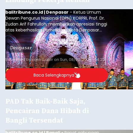
balitribune.co.id | Denpasar
- Ketua Umum
Dewan Pengurus Nasional (DPN) KORPRI, Prof. Dr.
Zudan Arif Fahrulloh, memberikan apresiasi tinggi
atas keberhasilan Pemerintah Kota Denpasar
dan KORPRI Kota Denpasar dalam
mengimplementasikan program gotong royong
Denpasar
kepedulian sosial bertajuk "Sembagi Arutala".
Submitted by
contributor
on
Sun, 08/09/2026 - 14:22
Baca Selengkapnya
PAD Tak Baik-Baik Saja,
Pencairan Dana Hibah di
Bangli Tersendat
balitribune.co.id | Bangli -
Rapat gabungan