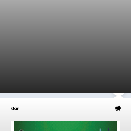
Iklan