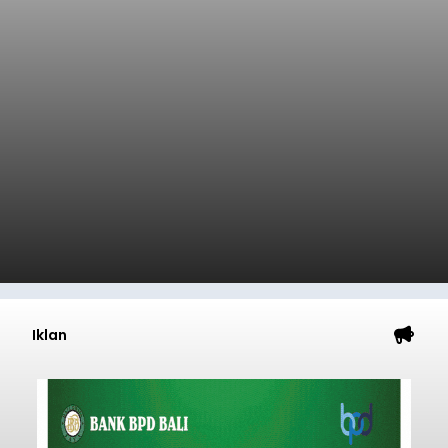
Iklan