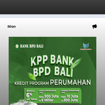
Iklan