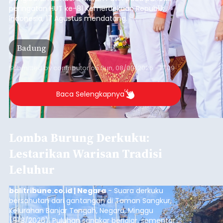
peringatan HUT ke-81 Kemerdekaan Republik
Indonesia, 17 Agustus mendatang.
Badung
Submitted by
contributor
on
Sun, 08/09/2026 - 17:09
Baca Selengkapnya
Lomba Burung Derkuku:
Lestarikan Warisan Tradisi
Leluhur
balitribune.co.id | Negara
- Suara derkuku
bersahutan dari gantangan di Taman Sangkur,
Kelurahan Banjar Tengah, Negara, Minggu
(9/8/2026). Puluhan sangkar berjajar, sementara