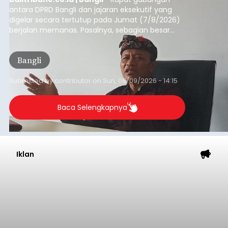
antara DPRD Bangli dan jajaran eksekutif yang
digelar secara tertutup pada Jumat (7/8/2026)
berjalan memanas. Pasalnya, sebagian besar
dana hibah yang bersumber dari pokok-pokok
pikiran (pokok-pokok pikiran/pokir) dewan hasil
Bangli
penjaringan aspirasi masyarakat saat reses tak
kunjung cair.
Submitted by
contributor
on
Sun, 08/09/2026 - 14:15
Baca Selengkapnya
Iklan