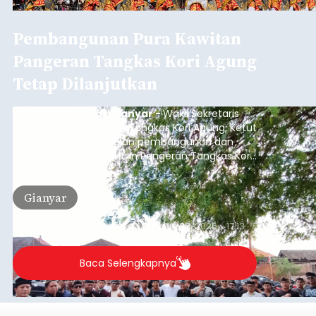
Pembangunan Pura Kawitan
Pangeran Tangkas Kori Agung
Tetap Dilanjutkan
balitribune.co.id I Gianyar -
Wakil Sekretaris
Pratisentana Pangeran Tangkas Kori Agung, Ketut
Sudarsana, menegaskan pembangunan dan
pemugaran Pura Kawitan Pangeran Tangkas Kori
Agung tetap dilanjutkan.
Gianyar
Submitted by
contributor
on
Sun, 08/09/2026 - 17:13
Baca Selengkapnya