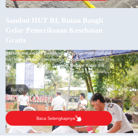
Sambut HUT RI, Rutan Bangli
Gelar Pemeriksaan Kesehatan
Gratis
balitribune.co.id I Bangli -
Serangkian memperingati
hari ulang tahun Kemerdekaan Republik Indonesia (
HUT RI) ke-81, Rumah Tahanan Negara Kelas II B
Bangli menggelar kegiatan pemeriksaan kesehatan
gratis, Rabu (6/8/2026).
Bangli
Submitted by
contributor
on
Thu, 08/06/2026 - 20:56
Baca Selengkapnya