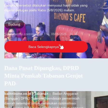
kelengkapan perizinan usaha pada Kamis (6/8/2026).
Langkah tersebut dilakukan menyusul hasil sidak yang
digelar petugas pada Rabu (5/8/2026) malam.
Badung
Submitted by
contributor
on
Thu, 08/06/2026 - 20:38
Baca Selengkapnya
Dana Pusat Dipangkas, DPRD
Minta Pemkab Tabanan Genjot
PAD
balitribune.co.id I Tabanan -
Badan Anggaran
(Banggar) DPRD Tabanan mendesak pemerintah
daerah setempat untuk melakukan optimalisasi