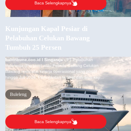
Baca Selengkapnya
Kunjungan Kapal Pesiar di
Pelabuhan Celukan Bawang
Tumbuh 25 Persen
balitribune.coo.id I Singaraja -
PT Pelabuhan
Indonesia (Persero) atau Pelindo Cabang Celukan
Bawang mencatat kinerja operasional yang positif
hingga Juli 2026. Peningkatan terlihat dari arus kapal
yang mencapai 1,48 juta Gross Tonnage (GT), atau
tumbuh 12,4 persen dibandingkan periode yang sama
Buleleng
tahun lalu yang tercatat sebesar 1,32 juta GT.
Submitted by
contributor
on
Thu, 08/06/2026 - 20:41
Baca Selengkapnya