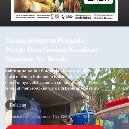
Musim Kemarau Melanda,
Warga Desa Sinabun Kesulitan
Dapatkan Air Bersih
balitribune.co.id I Singaraja -
Musim kemarau yang
mulai melanda Kabupaten Buleleng berdampak pada
menurunnya debit sejumlah sumber mata air. Kondisi
tersebut menyebabkan warga di beberapa desa mulai
mengalami kesulitan mendapatkan air bersih,
terutama untuk memenuhi kebutuhan mandi, cuci, dan
Buleleng
kakus (MCK). Seperti yang dialami warga Desa
Sinabun, Kecamatan Sawan, Kabupaten Buleleng.
Submitted by
contributor
on
Thu, 08/06/2026 - 20:47