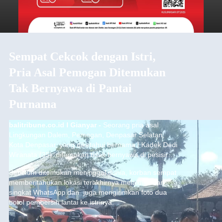
Sempat Cekcok dengan Istri,
Pria Asal Pemogan Ditemukan
Tak Bernyawa di Pantai
Purnama
balitribune.co.id I Gianyar -
Seorang pria asal
Lingkungan Dalem, Pemogan, Denpasar Selatan,
Kota Denpasar, yang diketahui bernama I Kadek Dedi
Wiranata (35), ditemukan tidak bernyawa di pesisir
Pantai Purnama, Sukawati.
Sebelum ditemukan meninggal dunia, korban sempat
memberitahukan lokasi terakhirnya melalui pesan
singkat WhatsApp dan juga mengirimkan foto dua
botol pembersih lantai ke istrinya.