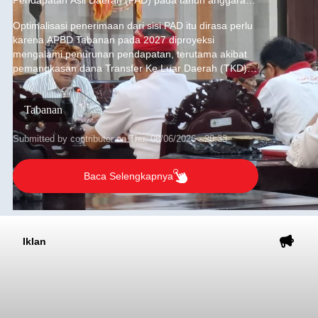
Pendapatan Asli Daerah (PAD) pada tahun anggaran
2027.
Optimalisasi penerimaan dari sisi PAD itu dirasa perlu
karena APBD Tabanan pada 2027 diproyeksi
mengalami penurunan pendapatan, terutama akibat
pemangkasan dana Transfer Ke Luar Daerah (TKD)
dari pemerintah pusat.
Tabanan
Submitted by
contributor
on
Thu, 08/06/2026 - 20:33
Baca Selengkapnya
Iklan