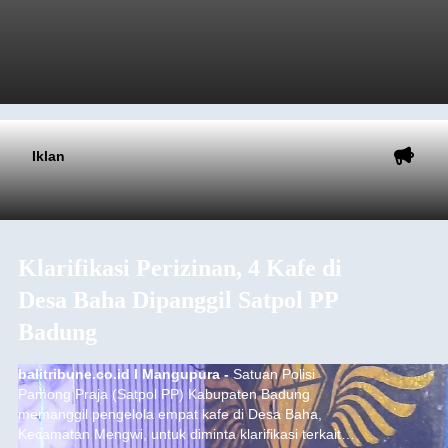
Iklan
Klarifikasi Perizinan, 4 Kafe di
Desa Baha Dipanggil Satpol PP
Badung
balitribune.co.id I Mangupura -
Satuan Polisi
Pamong Praja (Satpol PP) Kabupaten Badung
memanggil pengelola empat kafe di Desa Baha,
Kecamatan Mengwi, untuk diminta klarifikasi terkait