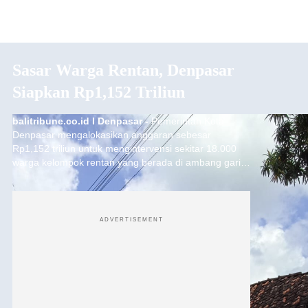
Sasar Warga Rentan, Denpasar
Siapkan Rp1,152 Triliun
balitribune.co.id I Denpasar -
Pemerintah Kota
Denpasar mengalokasikan anggaran sebesar
Rp1,152 triliun untuk mengintervensi sekitar 18.000
warga kelompok rentan yang berada di ambang garis
kemiskinan. Langkah strategis ini diambil guna
menjaga masyarakat yang berada pada kelompok
desil 5 dan 6 tersebut agar tidak merosot ke kategori
miskin.
ADVERTISEMENT