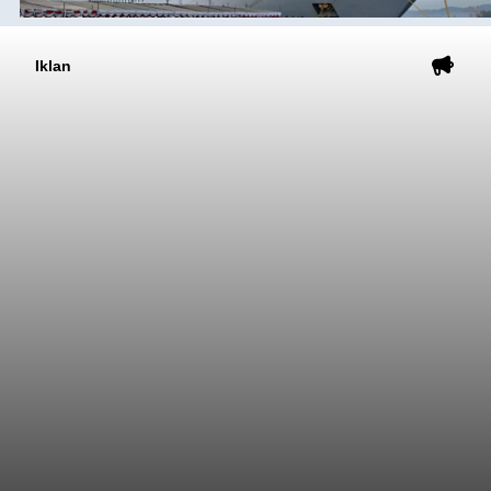
Iklan