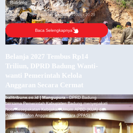
Buleleng
Submitted by
contributor
on
Thu, 08/06/2026 - 20:29
Baca Selengkapnya
Belanja 2027 Tembus Rp14
Triliun, DPRD Badung Wanti-
wanti Pemerintah Kelola
Anggaran Secara Cermat
balitribune.co.id | Mangupura
- DPRD Badung
bersama Pemerintah Kabupaten Badung menyepakati
Nota Kesepakatan Kebijakan Umum APBD (KUA) dan
Prioritas Plafon Anggaran Sementara (PPAS) Tahun
Anggaran 2027 dalam rapat paripurna yang digelar di
Gedung DPRD Badung, Kamis (6/8/2026).
Badung