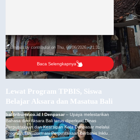
Submitted by
contributor
on
Thu, 08/06/2026 - 21:31
Baca Selengkapnya
Lewat Program TPBIS, Siswa
Belajar Aksara dan Masatua Bali
balitribune.co.id I Denpasar
– Upaya melestarikan
Bahasa dan Aksara Bali terus diperkuat Dinas
Perpustakaan dan Kearsipan Kota Denpasar melalui
Program Transformasi Perpustakaan Berbasis Inklusi
Sosial (TPBIS). Tahun ini, sebanyak 63 siswa kelas IV