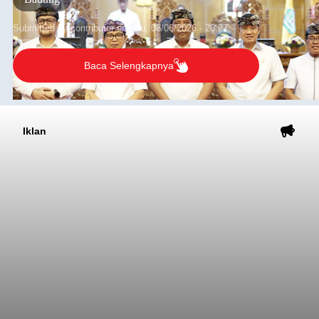
Submitted by
contributor
on
Thu, 08/06/2026 - 20:27
Baca Selengkapnya
Iklan