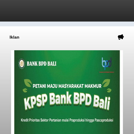
Iklan