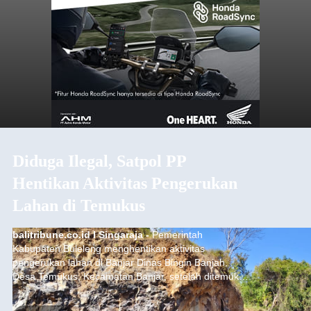
Diduga Ilegal, Satpol PP
Hentikan Aktivitas Pengerukan
Lahan di Temukus
balitribune.co.id I Singaraja -
Pemerintah
Kabupaten Buleleng menghentikan aktivitas
pengerukan lahan di Banjar Dinas Bingin Banjah,
Desa Temukus, Kecamatan Banjar, setelah ditemukan
indikasi kegiatan pengambilan material yang tidak
sesuai dengan peruntukan kawasan.