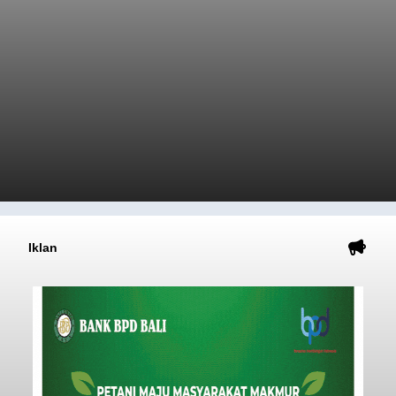
Iklan