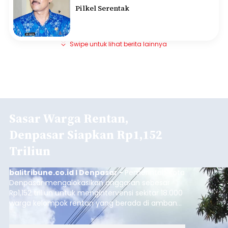
Pilkel Serentak
Swipe untuk lihat berita lainnya
Sasar Warga Rentan,
Denpasar Siapkan Rp1,152
Triliun
balitribune.co.id I Denpasar -
Pemerintah Kota
Denpasar mengalokasikan anggaran sebesar
Rp1,152 triliun untuk mengintervensi sekitar 18.000
warga kelompok rentan yang berada di ambang
garis kemiskinan. Langkah strategis ini diambil
guna menjaga masyarakat yang berada pada