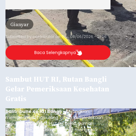
Gianyar
Submitted by
contributor
on
Thu, 08/06/2026 - 21:06
Baca Selengkapnya
Sambut HUT RI, Rutan Bangli
Gelar Pemeriksaan Kesehatan
Gratis
balitribune.co.id I Bangli -
Serangkian
memperingati hari ulang tahun Kemerdekaan
Republik Indonesia ( HUT RI) ke-81, Rumah
Tahanan Negara Kelas II B Bangli menggelar
kegiatan pemeriksaan kesehatan gratis, Rabu