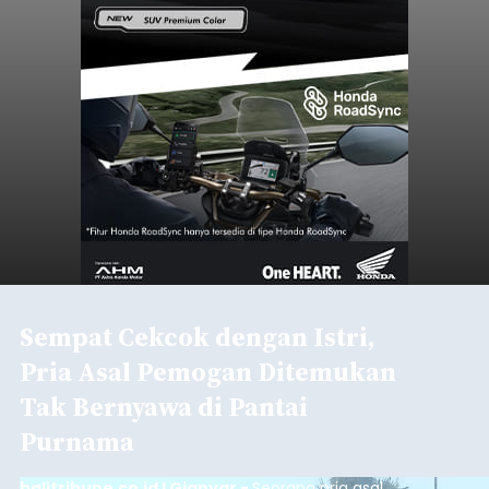
Sempat Cekcok dengan Istri,
Pria Asal Pemogan Ditemukan
Tak Bernyawa di Pantai
Purnama
balitribune.co.id I Gianyar -
Seorang pria asal