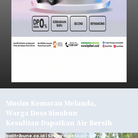
Musim Kemarau Melanda,
Warga Desa Sinabun
Kesulitan Dapatkan Air Bersih
balitribune.co.id I Singaraja -
Musim kemarau