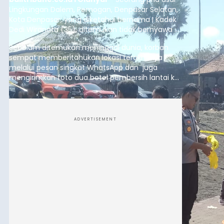
Lingkungan Dalem, Pemogan, Denpasar Selatan,
Kota Denpasar, yang diketahui bernama I Kadek
Dedi Wiranata (35), ditemukan tidak bernyawa di
pesisir Pantai Purnama, Sukawati.
Sebelum ditemukan meninggal dunia, korban
sempat memberitahukan lokasi terakhirnya
melalui pesan singkat WhatsApp dan juga
mengirimkan foto dua botol pembersih lantai ke
istrinya.
ADVERTISEMENT