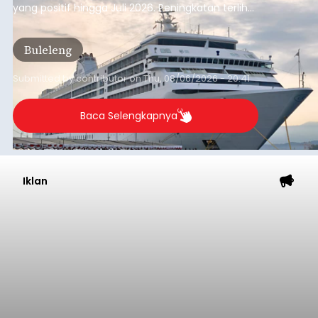
yang positif hingga Juli 2026. Peningkatan terlihat
dari arus kapal yang mencapai 1,48 juta Gross
Tonnage (GT), atau tumbuh 12,4 persen
Buleleng
dibandingkan periode yang sama tahun lalu
yang tercatat sebesar 1,32 juta GT.
Submitted by
contributor
on
Thu, 08/06/2026 - 20:41
Baca Selengkapnya
Iklan