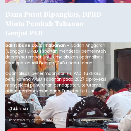
Dana Pusat Dipangkas, DPRD
Minta Pemkab Tabanan
Genjot PAD
balitribune.co.id I Tabanan -
Badan Anggaran
(Banggar) DPRD Tabanan mendesak pemerintah
daerah setempat untuk melakukan optimalisasi
Pendapatan Asli Daerah (PAD) pada tahun
anggaran 2027.
Optimalisasi penerimaan dari sisi PAD itu dirasa
perlu karena APBD Tabanan pada 2027 diproyeksi
mengalami penurunan pendapatan, terutama
akibat pemangkasan dana Transfer Ke Luar
Daerah (TKD) dari pemerintah pusat.
Tabanan
Submitted by
contributor
on
Thu, 08/06/2026 - 20:33