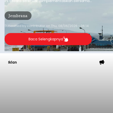
ini secara serentak diimplementasikan bersama
empat pelabuhan utama lainnya, yakni
Pelabuhan Merak, Bakauheni, Kayangan, dan
Jembrana
Lembar pada Rabu (5/8/2026).
Submitted by
contributor
on
Thu, 08/06/2026 - 06:14
Baca Selengkapnya
Iklan