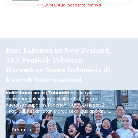
Swipe untuk lihat berita lainnya
Dari Tabanan ke New Zealand,
ASN Pemkab Tabanan
Harumkan Nama Indonesia di
Kancah Internasional
balitribune.co.id | Tabanan
- Prestasi
membanggakan kembali ditorehkan putra
daerah Kabupaten Tabanan. Guru SD Negeri 2
Tegaljadi, Kecamatan Marga sekaligus aparatur
sipil negara (ASN) Pemerintah Kabupaten
Tabanan, I Ketut Darjika Astu (31), berhasil lolos
Tabanan
dalam program beasiswa bergengsi New Zealand
English Language Training for Officials (NZELTO)