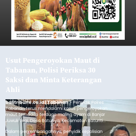
Usut Pengeroyokan Maut di
Tabanan, Polisi Periksa 30
Saksi dan Minta Keterangan
Ahli
balitribune.co.id | Tabanan
- Penyidik Polres
Tabanan terus mendalami kasus pengeroyokan
maut terhadap terduga maling ayam di Banjar
Juwuk Legi, Desa Batunya, Kecamatan Baturiti
yang terjadi beberapa waktu lalu.
Dalam perkembangannya, penyidik kepolisian