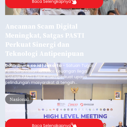
Baca Selengkapnya
Ancaman Scam Digital
Meningkat, Satgas PASTI
Perkuat Sinergi dan
Teknologi Antipenipuan
balitribune.co.id | Jakarta
- Satuan Tugas
Pemberantasan Aktivitas Keuangan Ilegal
(Satgas PASTI) terus memperkuat upaya
pelindungan masyarakat di tengah
meningkatnya ancaman penipuan digital yang
semakin kompleks.
Nasional
Submitted by
contributor
on
Thu, 08/06/2026 - 09:45
Baca Selengkapnya