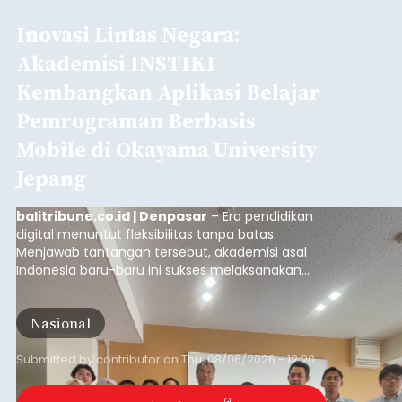
Inovasi Lintas Negara:
Akademisi INSTIKI
Kembangkan Aplikasi Belajar
Pemrograman Berbasis
Mobile di Okayama University
Jepang
balitribune.co.id | Denpasar
– Era pendidikan
digital menuntut fleksibilitas tanpa batas.
Menjawab tantangan tersebut, akademisi asal
Indonesia baru-baru ini sukses melaksanakan
program Pengabdian Kepada Masyarakat (PKM)
skala internasional di Distributed Systems
Nasional
Laboratory, Okayama University, Jepang.
Submitted by
contributor
on
Thu, 08/06/2026 - 12:20