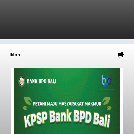
Iklan