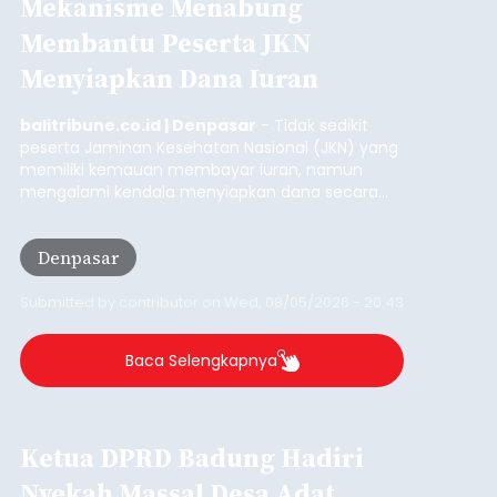
Mekanisme Menabung
Membantu Peserta JKN
Menyiapkan Dana Iuran
balitribune.co.id | Denpasar
- Tidak sedikit
peserta Jaminan Kesehatan Nasional (JKN) yang
memiliki kemauan membayar iuran, namun
mengalami kendala menyiapkan dana secara
penuh saat jatuh tempo pembayaran iuran.
Kondisi ini terutama dialami oleh peserta
Denpasar
segmen Pekerja Bukan Penerima Upah (PBPU)
yang memiliki penghasilan tidak tetap.
Submitted by
contributor
on
Wed, 08/05/2026 - 20:43
Baca Selengkapnya
Ketua DPRD Badung Hadiri
Nyekah Massal Desa Adat