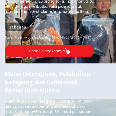
sudah memeriksa 30 orang saksi. Tidak hanya itu,
penyidik juga melibatkan ahli pidana untuk
memperkuat konstruksi hukum terhadap lima
orang tersangka yang saat ini ditahan.
Tabanan
Submitted by
contributor
on
Thu, 08/06/2026 - 06:17
Baca Selengkapnya
Mulai Diterapkan, Pelabuhan
Ketapang dan Gilimanuk
Resmi Disterilisasi
balitribune.co.id | Negara
- Sterilisasi kini telah
diterapkan secara penuh pada pelabuhan di
lintas Ketapang-Gilimanuk. Sterilisasi pelabuhan