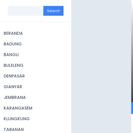
Skip
to
Search
main
content
BERANDA
Main
BADUNG
navigation
BANGLI
BULELENG
DENPASAR
GIANYAR
JEMBRANA
KARANGASEM
KLUNGKUNG
TABANAN