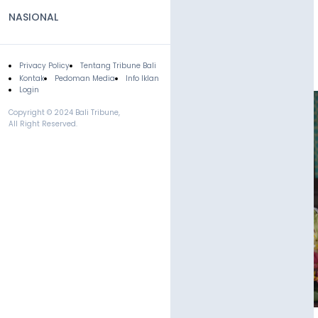
NASIONAL
Privacy Policy
Tentang Tribune Bali
Footer
Kontak
Pedoman Media
Info Iklan
Login
Copyright © 2024 Bali Tribune,
All Right Reserved.