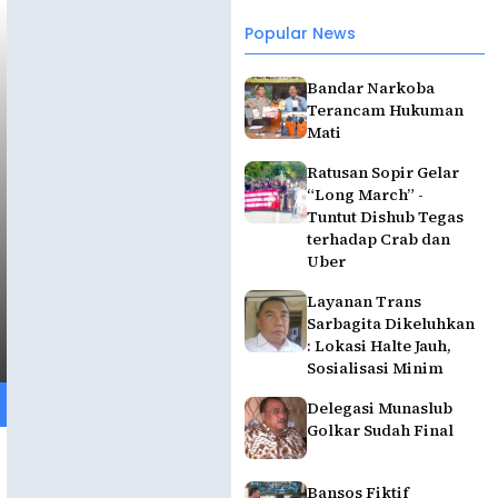
Popular News
Bandar Narkoba
Terancam Hukuman
Mati
Ratusan Sopir Gelar
“Long March” -
Tuntut Dishub Tegas
terhadap Crab dan
Uber
Layanan Trans
Sarbagita Dikeluhkan
: Lokasi Halte Jauh,
Sosialisasi Minim
Delegasi Munaslub
Golkar Sudah Final
Bansos Fiktif