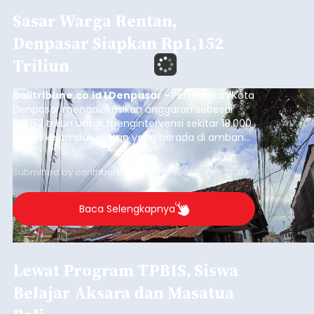
Sasar Warga Rentan,
Denpasar Siapkan Rp1,152
Triliun
balitribune.co.id I Denpasar -
Pemerintah Kota
Denpasar mengalokasikan anggaran sebesar
Rp1,152 triliun untuk mengintervensi sekitar 18.000
warga kelompok rentan yang berada di ambang
garis kemiskinan. Langkah strategis ini diambil
guna menjaga masyarakat yang berada pada
Submitted by
contributor
on
Thu, 08/06/2026 - 21:31
kelompok desil 5 dan 6 tersebut agar tidak
merosot ke kategori miskin.
Baca Selengkapnya
Lewat Program TPBIS, Siswa
Belajar Aksara dan Masatua