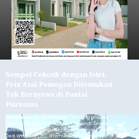
Sempat Cekcok dengan Istri,
Pria Asal Pemogan Ditemukan
Tak Bernyawa di Pantai
Purnama
balitribune.co.id I Gianyar -
Seorang pria asal
Lingkungan Dalem, Pemogan, Denpasar Selatan,
Kota Denpasar, yang diketahui bernama I Kadek
Dedi Wiranata (35), ditemukan tidak bernyawa di