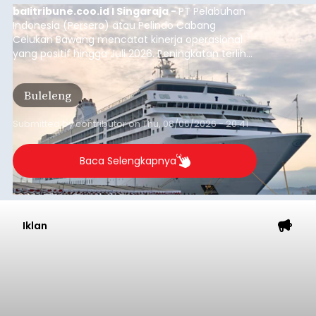
balitribune.coo.id I Singaraja -
PT Pelabuhan
Indonesia (Persero) atau Pelindo Cabang
Celukan Bawang mencatat kinerja operasional
yang positif hingga Juli 2026. Peningkatan terlihat
dari arus kapal yang mencapai 1,48 juta Gross
Tonnage (GT), atau tumbuh 12,4 persen
Buleleng
dibandingkan periode yang sama tahun lalu
yang tercatat sebesar 1,32 juta GT.
Submitted by
contributor
on
Thu, 08/06/2026 - 20:41
Baca Selengkapnya
Iklan