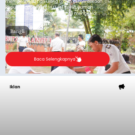
memperingati hari ulang tahun Kemerdekaan
Republik Indonesia ( HUT RI) ke-81, Rumah
Tahanan Negara Kelas II B Bangli menggelar
kegiatan pemeriksaan kesehatan gratis, Rabu
(6/8/2026).
Bangli
Submitted by
contributor
on
Thu, 08/06/2026 - 20:56
Baca Selengkapnya
Iklan