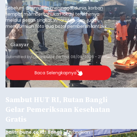
pesisir Pantai Purnama, Sukawati.
Sebelum ditemukan meninggal dunia, korban
sempat memberitahukan lokasi terakhirnya
melalui pesan singkat WhatsApp dan juga
mengirimkan foto dua botol pembersih lantai ke
istrinya.
Gianyar
Submitted by
contributor
on
Thu, 08/06/2026 - 21:06
Baca Selengkapnya
Sambut HUT RI, Rutan Bangli
Gelar Pemeriksaan Kesehatan
Gratis
balitribune.co.id I Bangli -
Serangkian