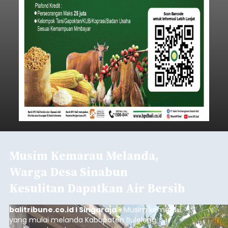
Musim Kemarau Melanda,
Warga Desa Sinabun
Kesulitan Dapatkan Air Bersih
balitribune.co.id I Singaraja -
Musim kemarau
yang mulai melanda Kabupaten Buleleng