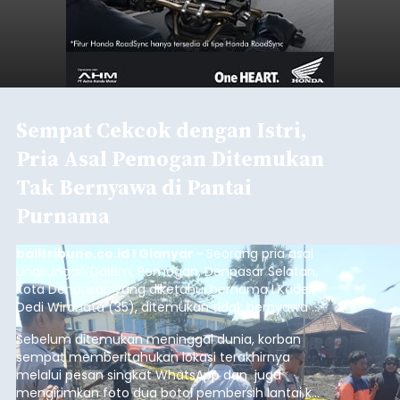
Sempat Cekcok dengan Istri,
Pria Asal Pemogan Ditemukan
Tak Bernyawa di Pantai
Purnama
balitribune.co.id I Gianyar -
Seorang pria asal
Lingkungan Dalem, Pemogan, Denpasar Selatan,
Kota Denpasar, yang diketahui bernama I Kadek
Dedi Wiranata (35), ditemukan tidak bernyawa di
pesisir Pantai Purnama, Sukawati.
Sebelum ditemukan meninggal dunia, korban
sempat memberitahukan lokasi terakhirnya
melalui pesan singkat WhatsApp dan juga
mengirimkan foto dua botol pembersih lantai ke