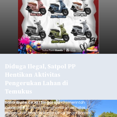
Diduga Ilegal, Satpol PP
Hentikan Aktivitas
Pengerukan Lahan di
Temukus
balitribune.co.id I Singaraja -
Pemerintah
Kabupaten Buleleng menghentikan aktivitas
pengerukan lahan di Banjar Dinas Bingin Banjah,