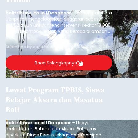
balitribune.co.id I Denpasar -
Pemerintah Kota
Denpasar mengalokasikan anggaran sebesar
Rp1,152 triliun untuk mengintervensi sekitar 18.000
warga kelompok rentan yang berada di ambang
garis kemiskinan. Langkah strategis ini diambil
guna menjaga masyarakat yang berada pada
Submitted by
contributor
on
Thu, 08/06/2026 - 21:31
kelompok desil 5 dan 6 tersebut agar tidak
merosot ke kategori miskin.
Baca Selengkapnya
Lewat Program TPBIS, Siswa
Belajar Aksara dan Masatua
Bali
balitribune.co.id I Denpasar
– Upaya
melestarikan Bahasa dan Aksara Bali terus
diperkuat Dinas Perpustakaan dan Kearsipan