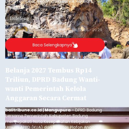
Desa Temukus, Kecamatan Banjar, setelah
ditemukan indikasi kegiatan pengambilan
material yang tidak sesuai dengan peruntukan
Buleleng
kawasan.
Submitted by
contributor
on
Thu, 08/06/2026 - 20:29
Baca Selengkapnya
Belanja 2027 Tembus Rp14
Triliun, DPRD Badung Wanti-
wanti Pemerintah Kelola
Anggaran Secara Cermat
balitribune.co.id | Mangupura
- DPRD Badung
bersama Pemerintah Kabupaten Badung
menyepakati Nota Kesepakatan Kebijakan
Umum APBD (KUA) dan Prioritas Plafon Anggaran