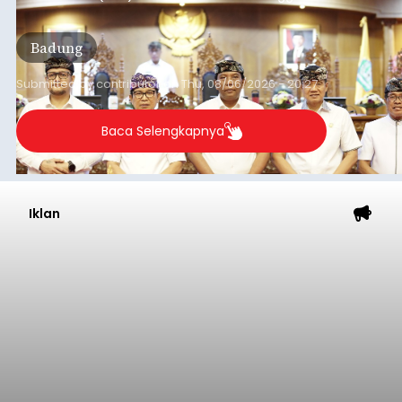
Sementara (PPAS) Tahun Anggaran 2027 dalam
rapat paripurna yang digelar di Gedung DPRD
Badung
Badung, Kamis (6/8/2026).
Submitted by
contributor
on
Thu, 08/06/2026 - 20:27
Baca Selengkapnya
Iklan