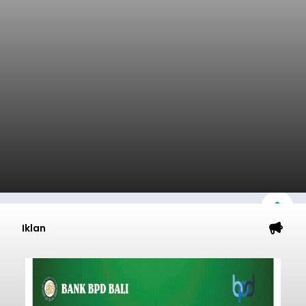
Iklan