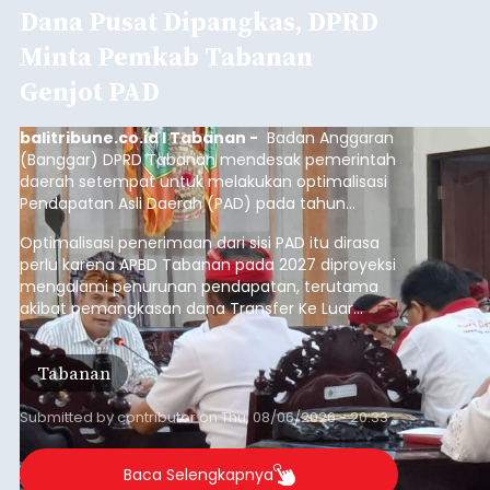
Dana Pusat Dipangkas, DPRD
Minta Pemkab Tabanan
Genjot PAD
balitribune.co.id I Tabanan -
Badan Anggaran
(Banggar) DPRD Tabanan mendesak pemerintah
daerah setempat untuk melakukan optimalisasi
Pendapatan Asli Daerah (PAD) pada tahun
anggaran 2027.
Optimalisasi penerimaan dari sisi PAD itu dirasa
perlu karena APBD Tabanan pada 2027 diproyeksi
mengalami penurunan pendapatan, terutama
akibat pemangkasan dana Transfer Ke Luar
Daerah (TKD) dari pemerintah pusat.
Tabanan
Submitted by
contributor
on
Thu, 08/06/2026 - 20:33
Baca Selengkapnya