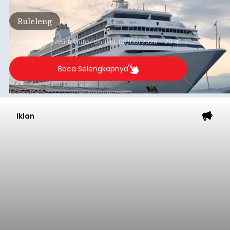
dari arus kapal yang mencapai 1,48 juta Gross
Tonnage (GT), atau tumbuh 12,4 persen
Buleleng
dibandingkan periode yang sama tahun lalu
yang tercatat sebesar 1,32 juta GT.
Submitted by
contributor
on
Thu, 08/06/2026 - 20:41
Baca Selengkapnya
Iklan