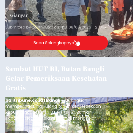
istrinya.
Gianyar
Submitted by
contributor
on
Thu, 08/06/2026 - 21:06
Baca Selengkapnya
Sambut HUT RI, Rutan Bangli
Gelar Pemeriksaan Kesehatan
Gratis
balitribune.co.id I Bangli -
Serangkian
memperingati hari ulang tahun Kemerdekaan
Republik Indonesia ( HUT RI) ke-81, Rumah
Tahanan Negara Kelas II B Bangli menggelar
kegiatan pemeriksaan kesehatan gratis, Rabu
(6/8/2026).