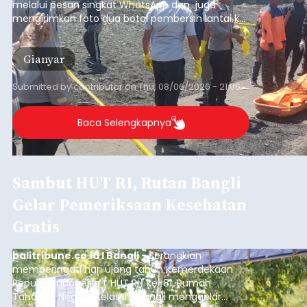
melalui pesan singkat WhatsApp dan juga
mengirimkan foto dua botol pembersih lantai ke
istrinya.
Gianyar
Submitted by
contributor
on
Thu, 08/06/2026 - 21:06
Baca Selengkapnya
Sambut HUT RI, Rutan Bangli
Gelar Pemeriksaan Kesehatan
Gratis
balitribune.co.id I Bangli -
Serangkian
memperingati hari ulang tahun Kemerdekaan
Republik Indonesia ( HUT RI) ke-81, Rumah
Tahanan Negara Kelas II B Bangli menggelar