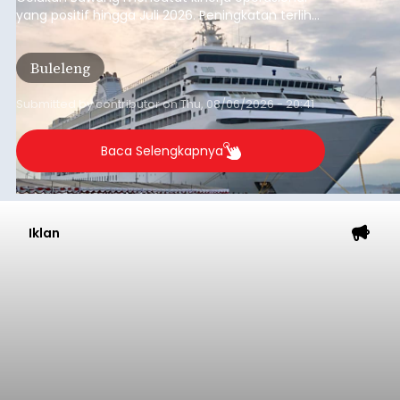
yang positif hingga Juli 2026. Peningkatan terlihat
dari arus kapal yang mencapai 1,48 juta Gross
Tonnage (GT), atau tumbuh 12,4 persen
Buleleng
dibandingkan periode yang sama tahun lalu
yang tercatat sebesar 1,32 juta GT.
Submitted by
contributor
on
Thu, 08/06/2026 - 20:41
Baca Selengkapnya
Iklan