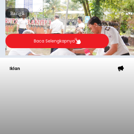
kegiatan pemeriksaan kesehatan gratis, Rabu
(6/8/2026).
Bangli
Submitted by
contributor
on
Thu, 08/06/2026 - 20:56
Baca Selengkapnya
Iklan