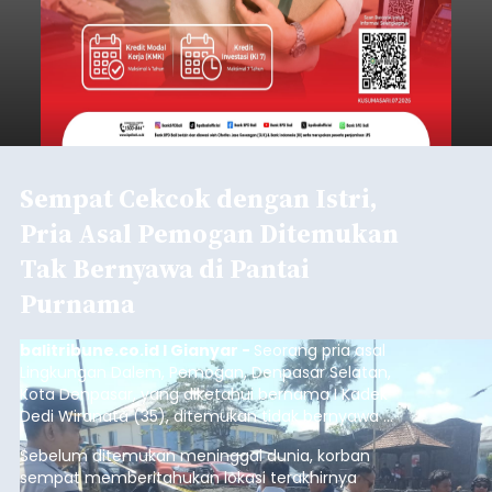
Sempat Cekcok dengan Istri,
Pria Asal Pemogan Ditemukan
Tak Bernyawa di Pantai
Purnama
balitribune.co.id I Gianyar -
Seorang pria asal
Lingkungan Dalem, Pemogan, Denpasar Selatan,
Kota Denpasar, yang diketahui bernama I Kadek
Dedi Wiranata (35), ditemukan tidak bernyawa di
pesisir Pantai Purnama, Sukawati.
Sebelum ditemukan meninggal dunia, korban
sempat memberitahukan lokasi terakhirnya