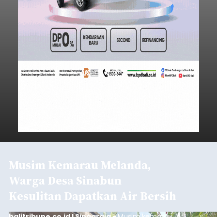
Musim Kemarau Melanda,
Warga Desa Sinabun
Kesulitan Dapatkan Air Bersih
balitribune.co.id I Singaraja -
Musim kemarau