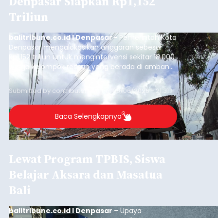
Denpasar Siapkan Rp1,152
Triliun
balitribune.co.id I Denpasar -
Pemerintah Kota
Denpasar mengalokasikan anggaran sebesar
Rp1,152 triliun untuk mengintervensi sekitar 18.000
warga kelompok rentan yang berada di ambang
garis kemiskinan. Langkah strategis ini diambil
guna menjaga masyarakat yang berada pada
Submitted by
contributor
on
Thu, 08/06/2026 - 21:31
kelompok desil 5 dan 6 tersebut agar tidak
merosot ke kategori miskin.
Baca Selengkapnya
Lewat Program TPBIS, Siswa
Belajar Aksara dan Masatua
Bali
balitribune.co.id I Denpasar
– Upaya