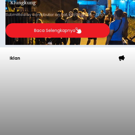
Klungkung
Sumba Barat Daya (SBD), Nusa Tenggara Timur
(NTT).
Submitted by
contributor
on
Sat, 08/08/2026 - 13:07
Baca Selengkapnya
Iklan