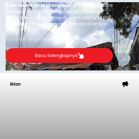
Astra Honda Siap Lanjutkan
Performa Positif di ARRC
Mandalika 2026
balitribune.co.id | Jakarta
– Astra Honda
Racing Team (AHRT) siap menghadapi putaran