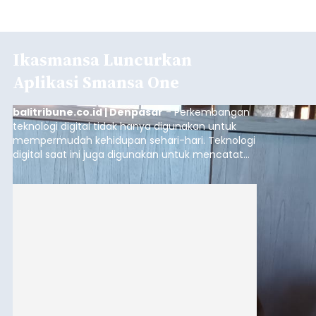
Ikasmansa Luncurkan
Aplikasi Smansa One
balitribune.co.id | Denpasar
- Perkembangan
teknologi digital tidak hanya digunakan untuk
mempermudah kehidupan sehari-hari. Teknologi
digital saat ini juga digunakan untuk mencatat
dan mengelola data base alumni dari suatu
sekolah, salah satunya adalah alumni SMA 1
Denpasar.