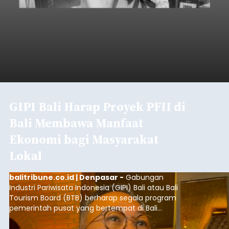
GIPI Bali Harap Proyek PFII di
Bali Membawa Manfaat
Ekonomi bagi Masyarakat
Lokal
balitribune.co.id | Denpasar -
Gabungan
Industri Pariwisata Indonesia (GIPI) Bali atau Bali
Tourism Board (BTB) berharap segala program
pemerintah pusat yang bertempat di Bali
membawa dampak positif bagi masyarakat lokal.
"Program pemerintah ini (Bali sebagai Pusat