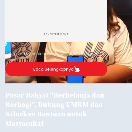
ADVERTISEMENT
Submitted by
contributor
on
Sat, 08/08/2026 - 20:28
Baca Selengkapnya
Pasar Rakyat “Berbelanja dan
Berbagi”, Dukung UMKM dan
Salurkan Bantuan untuk
Masyarakat