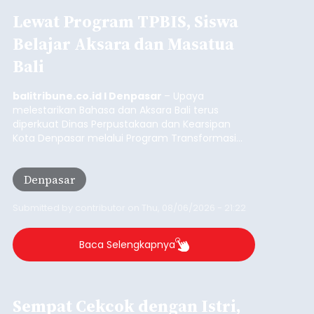
garis kemiskinan. Langkah strategis ini diambil
guna menjaga masyarakat yang berada pada
Submitted by
contributor
on
Thu, 08/06/2026 - 21:31
kelompok desil 5 dan 6 tersebut agar tidak
merosot ke kategori miskin.
Baca Selengkapnya
Iklan