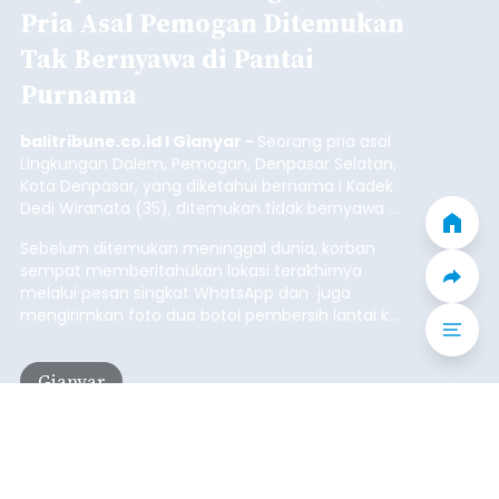
Iklan
Lewat Program TPBIS, Siswa
Belajar Aksara dan Masatua
Bali