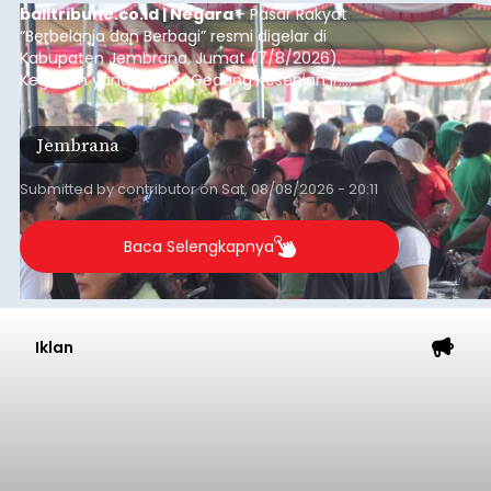
balitribune.co.id | Negara
- Pasar Rakyat
“Berbelanja dan Berbagi” resmi digelar di
Kabupaten Jembrana, Jumat (7/8/2026).
Kegiatan yang digelar Gedung Kesenian Ir.
Soekarno ini memadukan pemberdayaan
ekonomi masyarakat dengan aksi sosial tersebut
Jembrana
mendapat antusiasme tinggi dan mencatat nilai
transaksi mencapai Rp672.733.200.
Submitted by
contributor
on
Sat, 08/08/2026 - 20:11
Baca Selengkapnya
Iklan