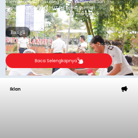
memperingati hari ulang tahun Kemerdekaan
Republik Indonesia ( HUT RI) ke-81, Rumah
Tahanan Negara Kelas II B Bangli menggelar
kegiatan pemeriksaan kesehatan gratis, Rabu
(6/8/2026).
Bangli
Submitted by
contributor
on
Thu, 08/06/2026 - 20:56
Baca Selengkapnya
Iklan