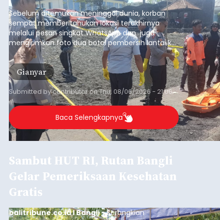
pesisir Pantai Purnama, Sukawati.
Sebelum ditemukan meninggal dunia, korban
sempat memberitahukan lokasi terakhirnya
melalui pesan singkat WhatsApp dan juga
mengirimkan foto dua botol pembersih lantai ke
istrinya.
Gianyar
Submitted by
contributor
on
Thu, 08/06/2026 - 21:06
Baca Selengkapnya
Sambut HUT RI, Rutan Bangli
Gelar Pemeriksaan Kesehatan
Gratis
balitribune.co.id I Bangli -
Serangkian