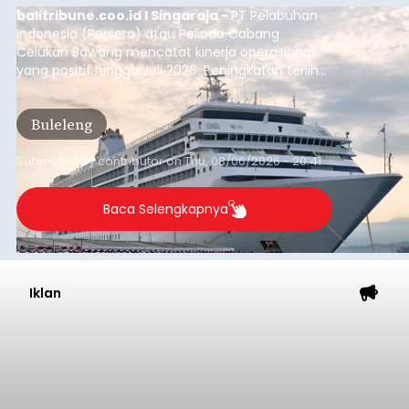
balitribune.coo.id I Singaraja -
PT Pelabuhan
Indonesia (Persero) atau Pelindo Cabang
Celukan Bawang mencatat kinerja operasional
yang positif hingga Juli 2026. Peningkatan terlihat
dari arus kapal yang mencapai 1,48 juta Gross
Tonnage (GT), atau tumbuh 12,4 persen
Buleleng
dibandingkan periode yang sama tahun lalu
yang tercatat sebesar 1,32 juta GT.
Submitted by
contributor
on
Thu, 08/06/2026 - 20:41
Baca Selengkapnya
Iklan