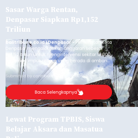
Sasar Warga Rentan,
Denpasar Siapkan Rp1,152
Triliun
balitribune.co.id I Denpasar -
Pemerintah Kota
Denpasar mengalokasikan anggaran sebesar
Rp1,152 triliun untuk mengintervensi sekitar 18.000
warga kelompok rentan yang berada di ambang
garis kemiskinan. Langkah strategis ini diambil
guna menjaga masyarakat yang berada pada
Submitted by
contributor
on
Thu, 08/06/2026 - 21:31
kelompok desil 5 dan 6 tersebut agar tidak
merosot ke kategori miskin.
Baca Selengkapnya
Lewat Program TPBIS, Siswa
Belajar Aksara dan Masatua