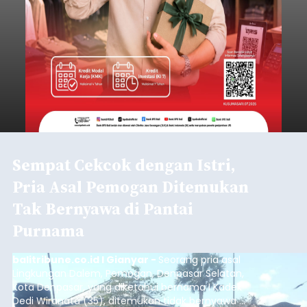
Sempat Cekcok dengan Istri,
Pria Asal Pemogan Ditemukan
Tak Bernyawa di Pantai
Purnama
balitribune.co.id I Gianyar -
Seorang pria asal
Lingkungan Dalem, Pemogan, Denpasar Selatan,
Kota Denpasar, yang diketahui bernama I Kadek
Dedi Wiranata (35), ditemukan tidak bernyawa di