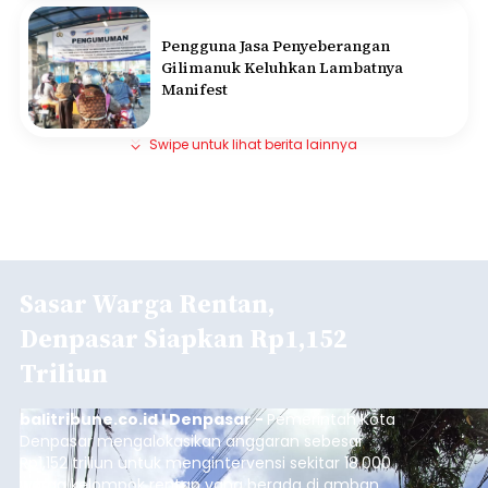
Pengguna Jasa Penyeberangan
Gilimanuk Keluhkan Lambatnya
Manifest
Swipe untuk lihat berita lainnya
Sasar Warga Rentan,
Denpasar Siapkan Rp1,152
Triliun
balitribune.co.id I Denpasar -
Pemerintah Kota
Denpasar mengalokasikan anggaran sebesar
Rp1,152 triliun untuk mengintervensi sekitar 18.000
warga kelompok rentan yang berada di ambang