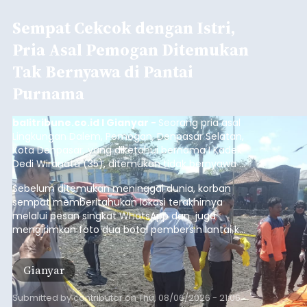
Sempat Cekcok dengan Istri,
Pria Asal Pemogan Ditemukan
Tak Bernyawa di Pantai
Purnama
balitribune.co.id I Gianyar -
Seorang pria asal
Lingkungan Dalem, Pemogan, Denpasar Selatan,
Kota Denpasar, yang diketahui bernama I Kadek
Dedi Wiranata (35), ditemukan tidak bernyawa di
pesisir Pantai Purnama, Sukawati.
Sebelum ditemukan meninggal dunia, korban
sempat memberitahukan lokasi terakhirnya
melalui pesan singkat WhatsApp dan juga
mengirimkan foto dua botol pembersih lantai ke
istrinya.
Gianyar
Submitted by
contributor
on
Thu, 08/06/2026 - 21:06