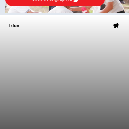
Iklan