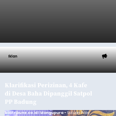
Iklan
Klarifikasi Perizinan, 4 Kafe
di Desa Baha Dipanggil Satpol
PP Badung
balitribune.co.id I Mangupura -
Satuan Polisi