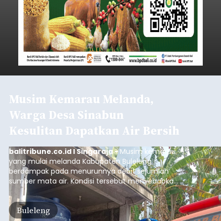
Musim Kemarau Melanda,
Warga Desa Sinabun
Kesulitan Dapatkan Air Bersih
balitribune.co.id I Singaraja -
Musim kemarau
yang mulai melanda Kabupaten Buleleng
berdampak pada menurunnya debit sejumlah
sumber mata air. Kondisi tersebut menyebabkan
warga di beberapa desa mulai mengalami
kesulitan mendapatkan air bersih, terutama
Buleleng
untuk memenuhi kebutuhan mandi, cuci, dan
kakus (MCK). Seperti yang dialami warga Desa