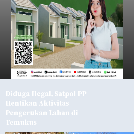
Submitted by
contributor
on
Thu, 08/06/2026 - 20:29
Baca Selengkapnya
Belanja 2027 Tembus Rp14
Triliun, DPRD Badung Wanti-
wanti Pemerintah Kelola
Anggaran Secara Cermat
balitribune.co.id | Mangupura
- DPRD Badung
bersama Pemerintah Kabupaten Badung
menyepakati Nota Kesepakatan Kebijakan
Umum APBD (KUA) dan Prioritas Plafon Anggaran
Sementara (PPAS) Tahun Anggaran 2027 dalam
rapat paripurna yang digelar di Gedung DPRD
Badung
Badung, Kamis (6/8/2026).