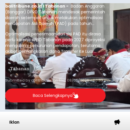
balitribune.co.id I Tabanan -
Badan Anggaran
(Banggar) DPRD Tabanan mendesak pemerintah
daerah setempat untuk melakukan optimalisasi
Pendapatan Asli Daerah (PAD) pada tahun
anggaran 2027.
Optimalisasi penerimaan dari sisi PAD itu dirasa
perlu karena APBD Tabanan pada 2027 diproyeksi
mengalami penurunan pendapatan, terutama
akibat pemangkasan dana Transfer Ke Luar
Daerah (TKD) dari pemerintah pusat.
Tabanan
Submitted by
contributor
on
Thu, 08/06/2026 - 20:33
Baca Selengkapnya
Iklan