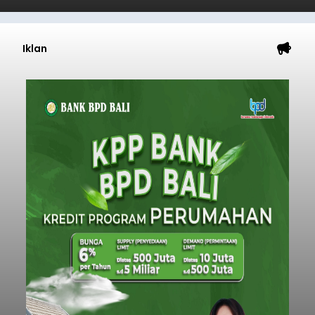
Iklan
Diduga Ilegal, Satpol PP
Hentikan Aktivitas
Pengerukan Lahan di
Temukus
balitribune.co.id I Singaraja -
Pemerintah
Kabupaten Buleleng menghentikan aktivitas
pengerukan lahan di Banjar Dinas Bingin Banjah,
Desa Temukus, Kecamatan Banjar, setelah
ditemukan indikasi kegiatan pengambilan
material yang tidak sesuai dengan peruntukan
Buleleng
kawasan.