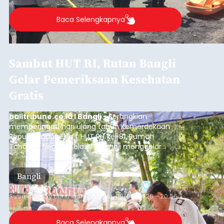
Baca Selengkapnya
Sambut HUT RI, Rutan Bangli
Gelar Pemeriksaan Kesehatan
Gratis
balitribune.co.id I Bangli -
Serangkian
memperingati hari ulang tahun Kemerdekaan
Republik Indonesia ( HUT RI) ke-81, Rumah
Tahanan Negara Kelas II B Bangli menggelar
kegiatan pemeriksaan kesehatan gratis, Rabu
(6/8/2026).
Bangli
Submitted by
contributor
on
Thu, 08/06/2026 - 20:56
Baca Selengkapnya