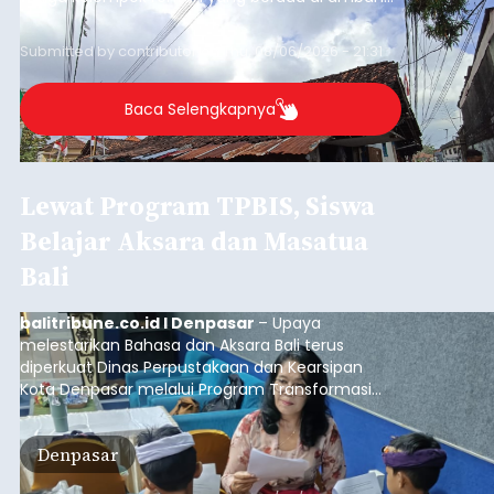
garis kemiskinan. Langkah strategis ini diambil
guna menjaga masyarakat yang berada pada
Submitted by
contributor
on
Thu, 08/06/2026 - 21:31
kelompok desil 5 dan 6 tersebut agar tidak
merosot ke kategori miskin.
Baca Selengkapnya
Lewat Program TPBIS, Siswa
Belajar Aksara dan Masatua
Bali
balitribune.co.id I Denpasar
– Upaya
melestarikan Bahasa dan Aksara Bali terus
diperkuat Dinas Perpustakaan dan Kearsipan
Kota Denpasar melalui Program Transformasi
Perpustakaan Berbasis Inklusi Sosial (TPBIS).
Tahun ini, sebanyak 63 siswa kelas IV dan V SD
Denpasar
Negeri 17 Dangin Puri mendapat pelatihan
menulis Aksara Bali serta Masatua atau