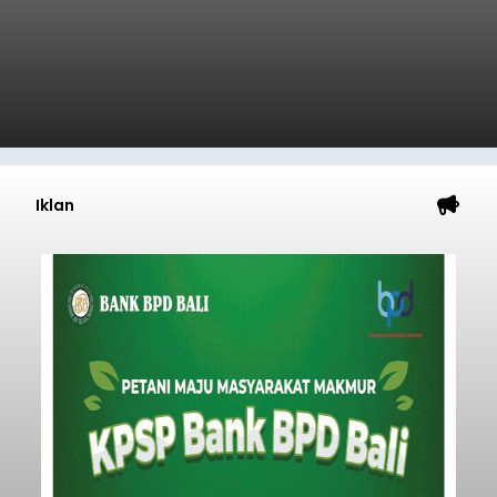
Iklan