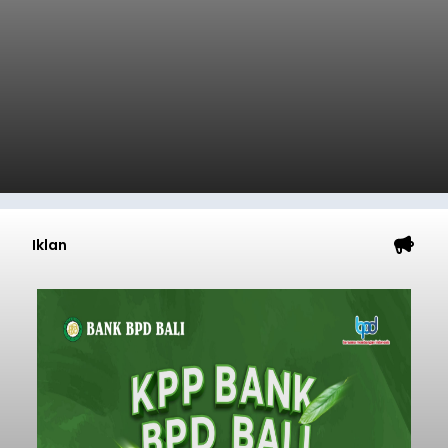
Iklan