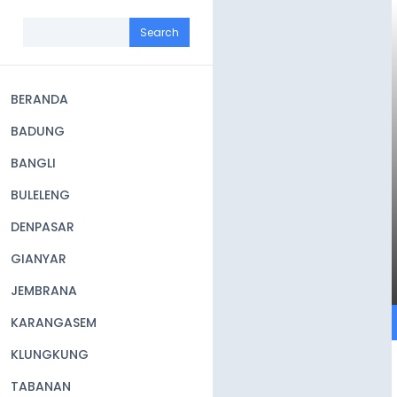
Skip
to
Search
main
content
BERANDA
Main
BADUNG
navigation
BANGLI
BULELENG
DENPASAR
GIANYAR
JEMBRANA
KARANGASEM
KLUNGKUNG
TABANAN