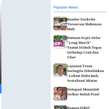
Popular News
Bandar Narkoba
Terancam Hukuman
Mati
Ratusan Sopir Gelar
“Long March” -
Tuntut Dishub Tegas
terhadap Crab dan
Uber
Layanan Trans
Sarbagita Dikeluhkan
: Lokasi Halte Jauh,
Sosialisasi Minim
Delegasi Munaslub
Golkar Sudah Final
Bansos Fiktif