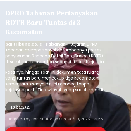
DPRD Tabanan Pertanyakan
RDTR Baru Tuntas di 3
Kecamatan
balitribune.co.id I Tabanan -
Jajaran DPRD
Tabanan mempertanyakan lambannya proses
penyusunan Rencana Detail Tata Ruang (RDTR)
di sembilan kecamatan sebagai tindak lanjut dari
pelaksanaan RTRW.
Pasalnya, hingga saat ini dokumen tata ruang
yang tuntas baru mencakup tiga kecamatan,
sementara sisanya dinilai mandeg tanpa
kejelasan pasti. Tiga wilayah yang sudah memiliki
RDTR tersebut meliputi Kecamatan Kediri,
Tabanan, dan Selemadeg Barat.
Tabanan
Submitted by
contributor
on
Sun, 08/09/2026 - 21:56