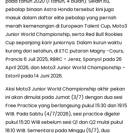
pada tahun 2020 (1 tahun, 4 bulan). Selain itu,
pebalap binaan Astra Honda tersebut kini juga
masuk dalam daftar elite pebalap yang pernah
meraih kemenangan di European Talent Cup, Moto3
Junior World Championship, serta Red Bull Rookies
Cup sepanjang karir juniornya. Dalam kurun waktu
kurang dari setahun, di ETC putaran Magny -Cours,
Prancis 6 Juli 2025, RBRC – Jerez, Spanyol pada 26
April 2026, dan Moto3 Junior World Championship –
Estoril pada 14 Juni 2026.
Aksi Moto3 Junior World Championship akhir pekan
ini akan dimulai pada Jumat (3/7) dengan dua sesi
Free Practice yang berlangsung pukul 15:30 dan 19:15
WIB. Pada Sabtu (4/7/2026), sesi practice digelar
pukul 15:20 WIB sebelum sesi Q1 dan Q2 mulai pukul
18:10 WIB. Sementara pada Minggu (5/7), dua