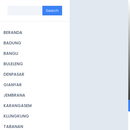
Skip
to
Search
main
content
BERANDA
Main
BADUNG
navigation
BANGLI
BULELENG
DENPASAR
GIANYAR
JEMBRANA
KARANGASEM
KLUNGKUNG
TABANAN