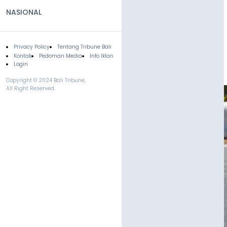
NASIONAL
Privacy Policy
Tentang Tribune Bali
Footer
Kontak
Pedoman Media
Info Iklan
Login
Copyright © 2024 Bali Tribune,
All Right Reserved.