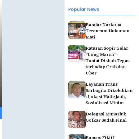
Popular News
Bandar Narkoba
Terancam Hukuman
Mati
Ratusan Sopir Gelar
“Long March” -
Tuntut Dishub Tegas
terhadap Crab dan
Uber
Layanan Trans
Sarbagita Dikeluhkan
: Lokasi Halte Jauh,
Sosialisasi Minim
Delegasi Munaslub
Golkar Sudah Final
Bansos Fiktif