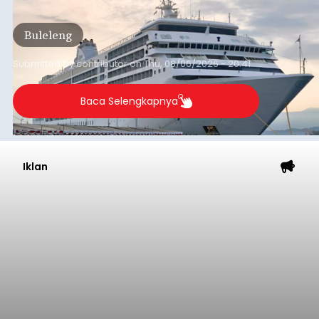
dari arus kapal yang mencapai 1,48 juta Gross
Tonnage (GT), atau tumbuh 12,4 persen
Buleleng
dibandingkan periode yang sama tahun lalu
yang tercatat sebesar 1,32 juta GT.
Submitted by
contributor
on
Thu, 08/06/2026 - 20:41
Baca Selengkapnya
Iklan