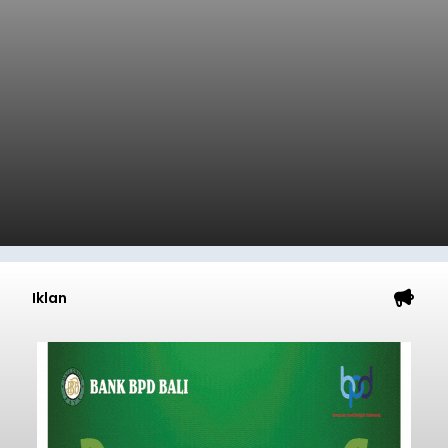
Iklan