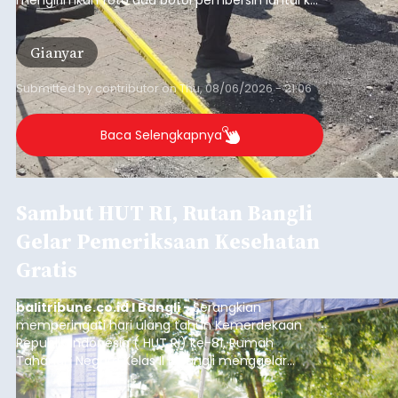
mengirimkan foto dua botol pembersih lantai ke
istrinya.
Gianyar
Submitted by
contributor
on
Thu, 08/06/2026 - 21:06
Baca Selengkapnya
Sambut HUT RI, Rutan Bangli
Gelar Pemeriksaan Kesehatan
Gratis
balitribune.co.id I Bangli -
Serangkian
memperingati hari ulang tahun Kemerdekaan
Republik Indonesia ( HUT RI) ke-81, Rumah
Tahanan Negara Kelas II B Bangli menggelar
kegiatan pemeriksaan kesehatan gratis, Rabu
(6/8/2026).