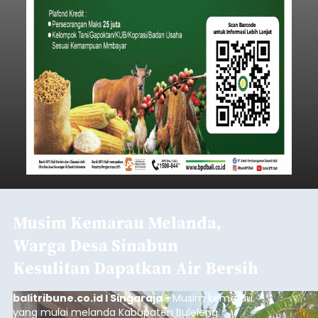
Musim Kemarau Melanda,
Warga Desa Sinabun
Kesulitan Dapatkan Air Bersih
balitribune.co.id I Singaraja -
Musim kemarau
yang mulai melanda Kabupaten Buleleng