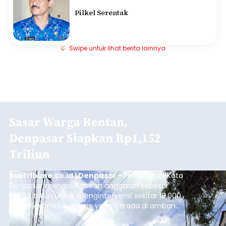
Pilkel Serentak
Swipe untuk lihat berita lainnya
Sasar Warga Rentan,
Denpasar Siapkan Rp1,152
Triliun
balitribune.co.id I Denpasar -
Pemerintah Kota
Denpasar mengalokasikan anggaran sebesar
Rp1,152 triliun untuk mengintervensi sekitar 18.000
warga kelompok rentan yang berada di ambang
garis kemiskinan. Langkah strategis ini diambil