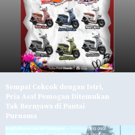
Sempat Cekcok dengan Istri,
Pria Asal Pemogan Ditemukan
Tak Bernyawa di Pantai
Purnama
balitribune.co.id I Gianyar -
Seorang pria asal
Lingkungan Dalem, Pemogan, Denpasar Selatan,