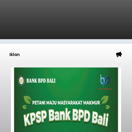
Iklan