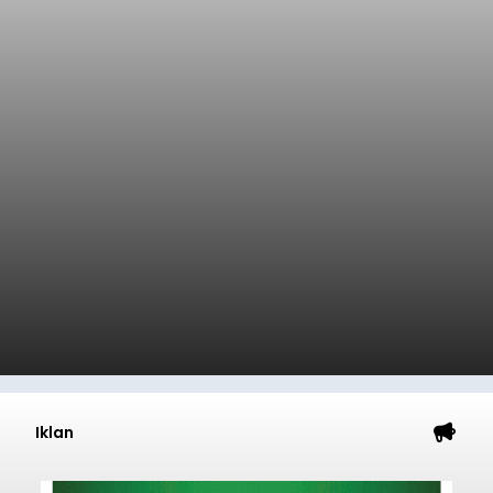
bersama Pemerintah Kabupaten Badung
menyepakati Nota Kesepakatan Kebijakan
Umum APBD (KUA) dan Prioritas Plafon Anggaran
Sementara (PPAS) Tahun Anggaran 2027 dalam
rapat paripurna yang digelar di Gedung DPRD
Badung
Badung, Kamis (6/8/2026).
Submitted by
contributor
on
Thu, 08/06/2026 - 20:27
Baca Selengkapnya
Iklan