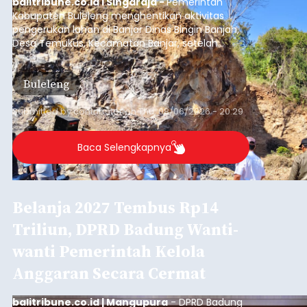
Diduga Ilegal, Satpol PP
Hentikan Aktivitas
Pengerukan Lahan di
Temukus
balitribune.co.id I Singaraja -
Pemerintah