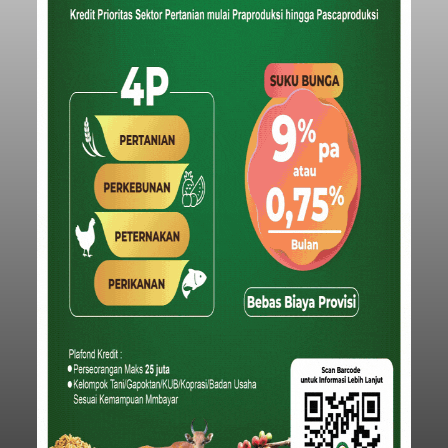
Iklan