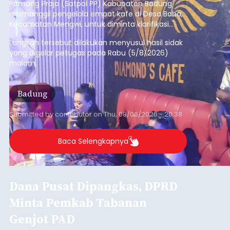
Iklan
Klarifikasi Perizinan, 4 Kafe
di Desa Baha Dipanggil Satpol
PP Badung
balitribune.co.id I Mangupura -
Satuan Polisi
Pamong Praja (Satpol PP) Kabupaten Badung