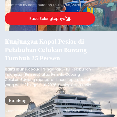
Musim Kemarau Melanda,
Warga Desa Sinabun
Kesulitan Dapatkan Air Bersih
balitribune.co.id I Singaraja -
Musim kemarau
yang mulai melanda Kabupaten Buleleng
berdampak pada menurunnya debit sejumlah
sumber mata air. Kondisi tersebut menyebabkan
warga di beberapa desa mulai mengalami
kesulitan mendapatkan air bersih, terutama
Buleleng
untuk memenuhi kebutuhan mandi, cuci, dan
kakus (MCK). Seperti yang dialami warga Desa