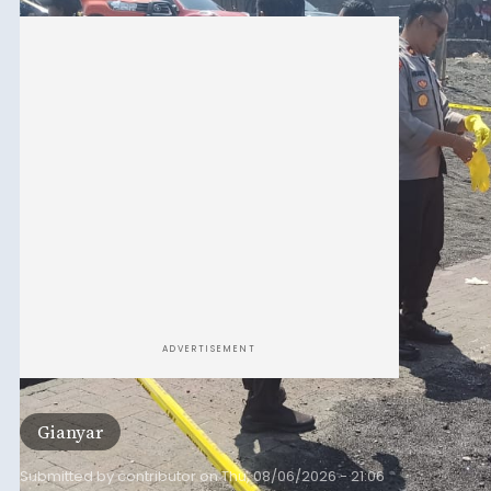
Sempat Cekcok dengan Istri,
Pria Asal Pemogan Ditemukan
Tak Bernyawa di Pantai
Purnama
balitribune.co.id I Gianyar -
Seorang pria asal
Lingkungan Dalem, Pemogan, Denpasar Selatan,
Kota Denpasar, yang diketahui bernama I Kadek
Dedi Wiranata (35), ditemukan tidak bernyawa di
pesisir Pantai Purnama, Sukawati.
Sebelum ditemukan meninggal dunia, korban
sempat memberitahukan lokasi terakhirnya
melalui pesan singkat WhatsApp dan juga
mengirimkan foto dua botol pembersih lantai ke
istrinya.