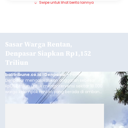
Swipe untuk lihat berita lainnya
Sasar Warga Rentan,
Denpasar Siapkan Rp1,152
Triliun
balitribune.co.id I Denpasar -
Pemerintah Kota
Denpasar mengalokasikan anggaran sebesar
Rp1,152 triliun untuk mengintervensi sekitar 18.000
warga kelompok rentan yang berada di ambang
garis kemiskinan. Langkah strategis ini diambil
guna menjaga masyarakat yang berada pada
kelompok desil 5 dan 6 tersebut agar tidak
merosot ke kategori miskin.