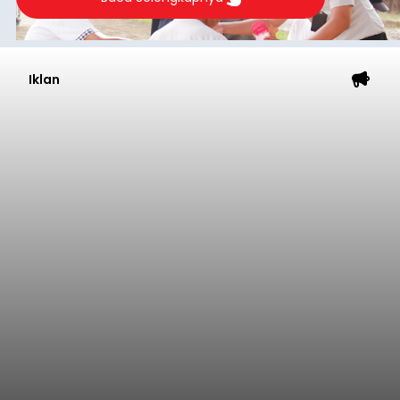
Baca Selengkapnya
Sambut HUT RI, Rutan Bangli
Gelar Pemeriksaan Kesehatan
Gratis
balitribune.co.id I Bangli -
Serangkian
memperingati hari ulang tahun Kemerdekaan
Republik Indonesia ( HUT RI) ke-81, Rumah
Tahanan Negara Kelas II B Bangli menggelar
kegiatan pemeriksaan kesehatan gratis, Rabu
(6/8/2026).
Bangli
Submitted by
contributor
on
Thu, 08/06/2026 - 20:56
Baca Selengkapnya