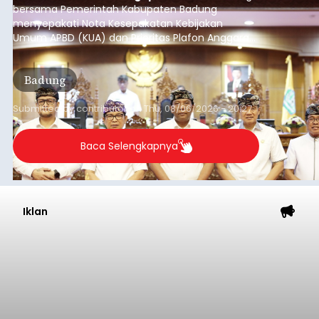
Kabupaten Buleleng menghentikan aktivitas
pengerukan lahan di Banjar Dinas Bingin Banjah,
Desa Temukus, Kecamatan Banjar, setelah
ditemukan indikasi kegiatan pengambilan
material yang tidak sesuai dengan peruntukan
Buleleng
kawasan.
Submitted by
contributor
on
Thu, 08/06/2026 - 20:29
Baca Selengkapnya
Belanja 2027 Tembus Rp14
Triliun, DPRD Badung Wanti-
wanti Pemerintah Kelola
Anggaran Secara Cermat
balitribune.co.id | Mangupura
- DPRD Badung