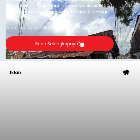
Rp1,152 triliun untuk mengintervensi sekitar 18.000
warga kelompok rentan yang berada di ambang
garis kemiskinan. Langkah strategis ini diambil
guna menjaga masyarakat yang berada pada
Submitted by
contributor
on
Thu, 08/06/2026 - 21:31
kelompok desil 5 dan 6 tersebut agar tidak
merosot ke kategori miskin.
Baca Selengkapnya
Iklan