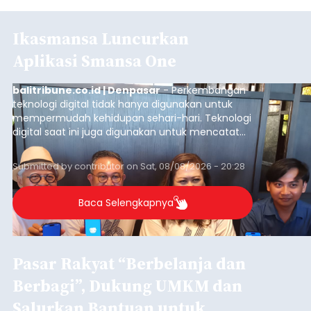
Ikasmansa Luncurkan
Aplikasi Smansa One
balitribune.co.id | Denpasar
- Perkembangan
teknologi digital tidak hanya digunakan untuk
mempermudah kehidupan sehari-hari. Teknologi
digital saat ini juga digunakan untuk mencatat
dan mengelola data base alumni dari suatu
sekolah, salah satunya adalah alumni SMA 1
Submitted by
contributor
on
Sat, 08/08/2026 - 20:28
Denpasar.
Baca Selengkapnya
Pasar Rakyat “Berbelanja dan
Berbagi”, Dukung UMKM dan
Salurkan Bantuan untuk