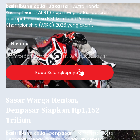
balitribune.co.id | Jakarta
– Astra Honda
Racing Team (AHRT) siap menghadapi putaran
keempat Idemitsu FIM Asia Road Racing
Championship (ARRC) 2026 yang akan
berlangsung di Pertamina Mandalika
International Circuit, Lombok, Nusa Tenggara
Nasional
Barat, pada 7–9 Agustus 2026.
Submitted by
contributor
on
Fri, 08/07/2026 - 07:44
Baca Selengkapnya
Sasar Warga Rentan,
Denpasar Siapkan Rp1,152
Triliun
balitribune.co.id I Denpasar -
Pemerintah Kota
Denpasar mengalokasikan anggaran sebesar