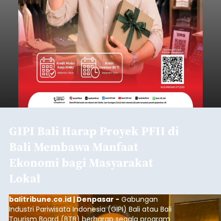
GIPI Bali Harap Proyek PFII di
Bali Membawa Manfaat
Ekonomi bagi Masyarakat
Lokal
balitribune.co.id | Denpasar -
Gabungan
Industri Pariwisata Indonesia (GIPI) Bali atau Bali
Tourism Board (BTB) berharap segala program