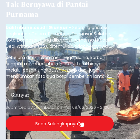
Tak Bernyawa di Pantai
Purnama
balitribune.co.id I Gianyar -
Seorang pria asal
Lingkungan Dalem, Pemogan, Denpasar Selatan,
Kota Denpasar, yang diketahui bernama I Kadek
Dedi Wiranata (35), ditemukan tidak bernyawa di
pesisir Pantai Purnama, Sukawati.
Sebelum ditemukan meninggal dunia, korban
sempat memberitahukan lokasi terakhirnya
melalui pesan singkat WhatsApp dan juga
mengirimkan foto dua botol pembersih lantai ke
istrinya.
Gianyar
Submitted by
contributor
on
Thu, 08/06/2026 - 21:06
Baca Selengkapnya