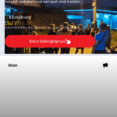
Setelah sebelumnya sempat viral insiden
keributan di barat Pasar Galiran, peristiwa serupa
kini menimpa seorang pemuda asal Kabupaten
Klungkung
Sumba Barat Daya (SBD), Nusa Tenggara Timur
(NTT).
Submitted by
contributor
on
Sat, 08/08/2026 - 13:07
Baca Selengkapnya
Iklan