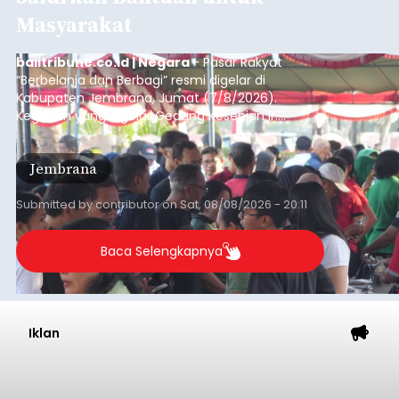
Masyarakat
balitribune.co.id | Negara
- Pasar Rakyat
“Berbelanja dan Berbagi” resmi digelar di
Kabupaten Jembrana, Jumat (7/8/2026).
Kegiatan yang digelar Gedung Kesenian Ir.
Soekarno ini memadukan pemberdayaan
ekonomi masyarakat dengan aksi sosial tersebut
Jembrana
mendapat antusiasme tinggi dan mencatat nilai
transaksi mencapai Rp672.733.200.
Submitted by
contributor
on
Sat, 08/08/2026 - 20:11
Baca Selengkapnya
Iklan