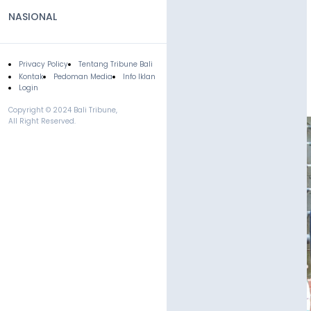
NASIONAL
Privacy Policy
Tentang Tribune Bali
Footer
Kontak
Pedoman Media
Info Iklan
Login
Copyright © 2024 Bali Tribune,
All Right Reserved.