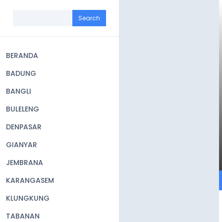
Skip
to
Search
main
content
BERANDA
Main
BADUNG
navigation
BANGLI
BULELENG
DENPASAR
GIANYAR
JEMBRANA
KARANGASEM
KLUNGKUNG
TABANAN