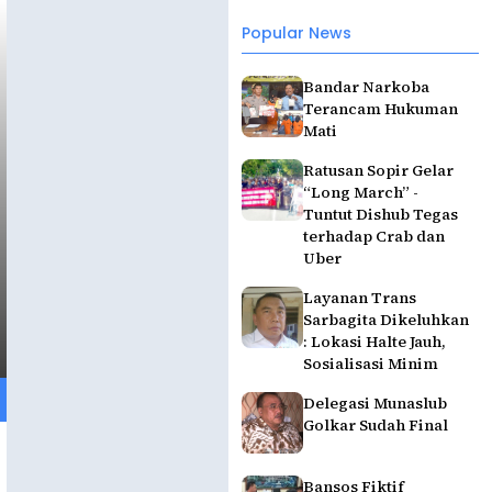
Popular News
Bandar Narkoba
Terancam Hukuman
Mati
Ratusan Sopir Gelar
“Long March” -
Tuntut Dishub Tegas
terhadap Crab dan
Uber
Layanan Trans
Sarbagita Dikeluhkan
: Lokasi Halte Jauh,
Sosialisasi Minim
Delegasi Munaslub
Golkar Sudah Final
Bansos Fiktif