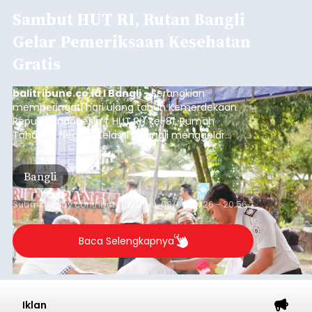
Sambut HUT RI, Rutan Bangli
Gelar Pemeriksaan Kesehatan
Gratis
balitribune.co.id I Bangli -
Serangkian
memperingati hari ulang tahun Kemerdekaan
Republik Indonesia ( HUT RI) ke-81, Rumah
Tahanan Negara Kelas II B Bangli menggelar
kegiatan pemeriksaan kesehatan gratis, Rabu
(6/8/2026).
Bangli
Submitted by
contributor
on
Thu, 08/06/2026 - 20:56
Baca Selengkapnya
Iklan