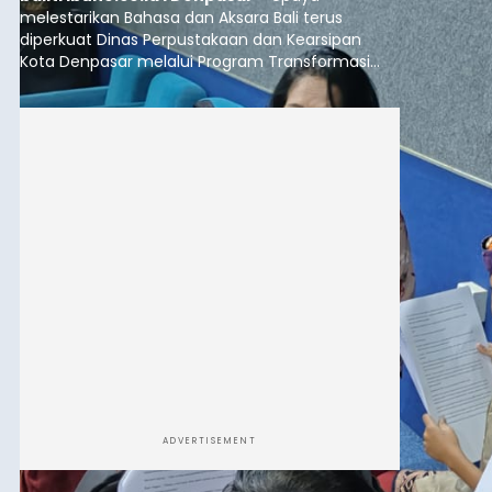
melestarikan Bahasa dan Aksara Bali terus
diperkuat Dinas Perpustakaan dan Kearsipan
Kota Denpasar melalui Program Transformasi
Perpustakaan Berbasis Inklusi Sosial (TPBIS).
Tahun ini, sebanyak 63 siswa kelas IV dan V SD
Negeri 17 Dangin Puri mendapat pelatihan
menulis Aksara Bali serta Masatua atau
mendongeng menggunakan Bahasa Bali yang
berlangsung selama Agustus hingga September
2026.
ADVERTISEMENT