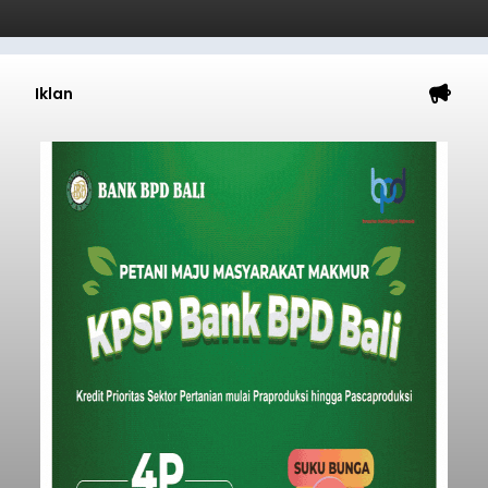
Iklan