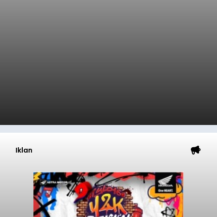
Iklan