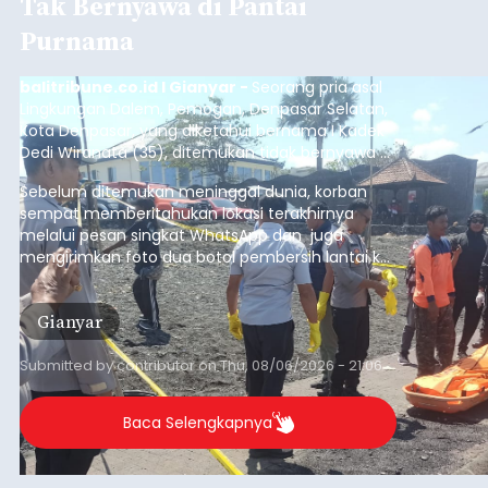
Tak Bernyawa di Pantai
Purnama
balitribune.co.id I Gianyar -
Seorang pria asal
Lingkungan Dalem, Pemogan, Denpasar Selatan,
Kota Denpasar, yang diketahui bernama I Kadek
Dedi Wiranata (35), ditemukan tidak bernyawa di
pesisir Pantai Purnama, Sukawati.
Sebelum ditemukan meninggal dunia, korban
sempat memberitahukan lokasi terakhirnya
melalui pesan singkat WhatsApp dan juga
mengirimkan foto dua botol pembersih lantai ke
istrinya.
Gianyar
Submitted by
contributor
on
Thu, 08/06/2026 - 21:06
Baca Selengkapnya