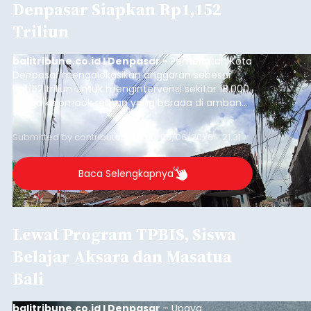
Denpasar Siapkan Rp1,152
Triliun
balitribune.co.id I Denpasar -
Pemerintah Kota
Denpasar mengalokasikan anggaran sebesar
Rp1,152 triliun untuk mengintervensi sekitar 18.000
warga kelompok rentan yang berada di ambang
garis kemiskinan. Langkah strategis ini diambil
guna menjaga masyarakat yang berada pada
Submitted by
contributor
on
Thu, 08/06/2026 - 21:31
kelompok desil 5 dan 6 tersebut agar tidak
merosot ke kategori miskin.
Baca Selengkapnya
Lewat Program TPBIS, Siswa
Belajar Aksara dan Masatua
Bali
balitribune.co.id I Denpasar
– Upaya