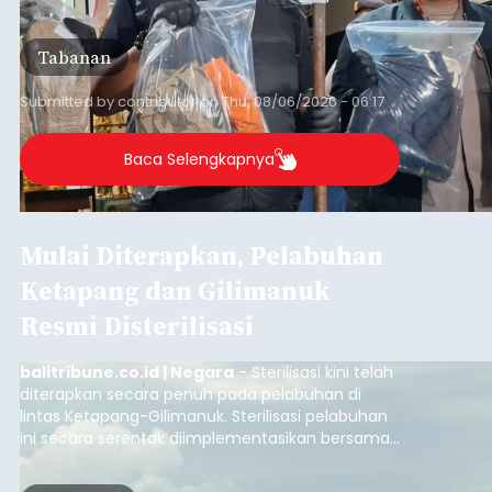
orang tersangka yang saat ini ditahan.
Tabanan
Submitted by
contributor
on
Thu, 08/06/2026 - 06:17
Baca Selengkapnya
Mulai Diterapkan, Pelabuhan
Ketapang dan Gilimanuk
Resmi Disterilisasi
balitribune.co.id | Negara
- Sterilisasi kini telah
diterapkan secara penuh pada pelabuhan di
lintas Ketapang-Gilimanuk. Sterilisasi pelabuhan
ini secara serentak diimplementasikan bersama
empat pelabuhan utama lainnya, yakni
Pelabuhan Merak, Bakauheni, Kayangan, dan