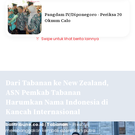
Pangdam IV/Diponegoro - Periksa 20
Oknum Calo
Swipe untuk lihat berita lainnya
Dari Tabanan ke New Zealand,
ASN Pemkab Tabanan
Harumkan Nama Indonesia di
Kancah Internasional
balitribune.co.id | Tabanan
- Prestasi
membanggakan kembali ditorehkan putra