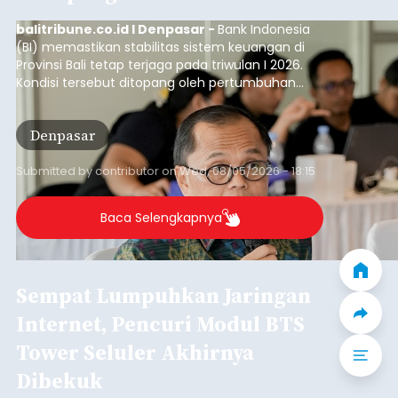
balitribune.co.id I Denpasar -
Bank Indonesia
(BI) memastikan stabilitas sistem keuangan di
Provinsi Bali tetap terjaga pada triwulan I 2026.
Kondisi tersebut ditopang oleh pertumbuhan
penyaluran kredit yang masih positif, terutama
pada sektor-sektor utama penggerak ekonomi
Denpasar
daerah, dengan risiko kredit yang tetap
terkendali.
Submitted by
contributor
on
Wed, 08/05/2026 - 18:15
Baca Selengkapnya
Sempat Lumpuhkan Jaringan
Internet, Pencuri Modul BTS
Tower Seluler Akhirnya
Dibekuk