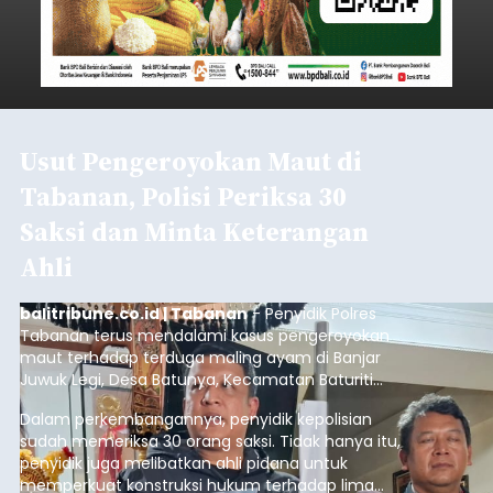
Usut Pengeroyokan Maut di
Tabanan, Polisi Periksa 30
Saksi dan Minta Keterangan
Ahli
balitribune.co.id | Tabanan
- Penyidik Polres
Tabanan terus mendalami kasus pengeroyokan
maut terhadap terduga maling ayam di Banjar
Juwuk Legi, Desa Batunya, Kecamatan Baturiti
yang terjadi beberapa waktu lalu.
Dalam perkembangannya, penyidik kepolisian
sudah memeriksa 30 orang saksi. Tidak hanya itu,
penyidik juga melibatkan ahli pidana untuk
memperkuat konstruksi hukum terhadap lima