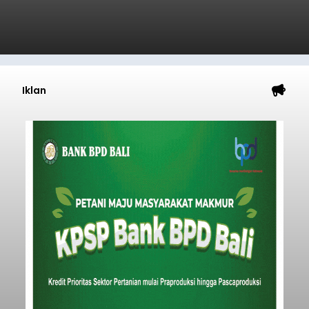
Iklan