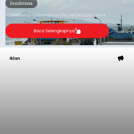
Jembrana
Lembar pada Rabu (5/8/2026).
Submitted by
contributor
on
Thu, 08/06/2026 - 06:14
Baca Selengkapnya
Iklan