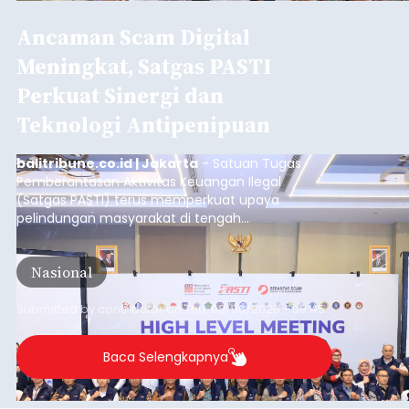
Ancaman Scam Digital
Meningkat, Satgas PASTI
Perkuat Sinergi dan
Teknologi Antipenipuan
balitribune.co.id | Jakarta
- Satuan Tugas
Pemberantasan Aktivitas Keuangan Ilegal
(Satgas PASTI) terus memperkuat upaya
pelindungan masyarakat di tengah
meningkatnya ancaman penipuan digital yang
semakin kompleks.
Nasional
Submitted by
contributor
on
Thu, 08/06/2026 - 09:45
Baca Selengkapnya