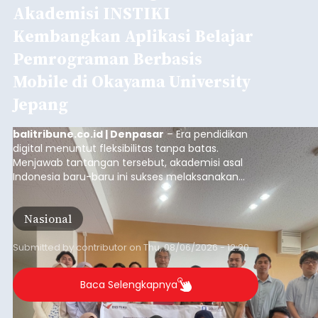
Akademisi INSTIKI
Kembangkan Aplikasi Belajar
Pemrograman Berbasis
Mobile di Okayama University
Jepang
balitribune.co.id | Denpasar
– Era pendidikan
digital menuntut fleksibilitas tanpa batas.
Menjawab tantangan tersebut, akademisi asal
Indonesia baru-baru ini sukses melaksanakan
program Pengabdian Kepada Masyarakat (PKM)
skala internasional di Distributed Systems
Nasional
Laboratory, Okayama University, Jepang.
Submitted by
contributor
on
Thu, 08/06/2026 - 12:20
Baca Selengkapnya