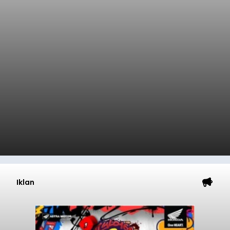
Iklan