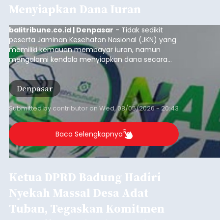
Menyiapkan Dana Iuran
balitribune.co.id | Denpasar
- Tidak sedikit
peserta Jaminan Kesehatan Nasional (JKN) yang
memiliki kemauan membayar iuran, namun
mengalami kendala menyiapkan dana secara
penuh saat jatuh tempo pembayaran iuran.
Kondisi ini terutama dialami oleh peserta
Denpasar
segmen Pekerja Bukan Penerima Upah (PBPU)
yang memiliki penghasilan tidak tetap.
Submitted by
contributor
on
Wed, 08/05/2026 - 20:43
Baca Selengkapnya
Ketua DPRD Badung Hadiri
Nyekah Massal Desa Adat
Tuban, Tegaskan Komitmen