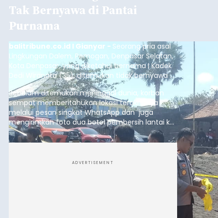
Tak Bernyawa di Pantai
Purnama
balitribune.co.id I Gianyar -
Seorang pria asal
Lingkungan Dalem, Pemogan, Denpasar Selatan,
Kota Denpasar, yang diketahui bernama I Kadek
Dedi Wiranata (35), ditemukan tidak bernyawa di
pesisir Pantai Purnama, Sukawati.
Sebelum ditemukan meninggal dunia, korban
sempat memberitahukan lokasi terakhirnya
melalui pesan singkat WhatsApp dan juga
mengirimkan foto dua botol pembersih lantai ke
istrinya.
ADVERTISEMENT