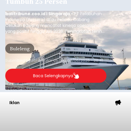
Tumbuh 25 Persen
balitribune.coo.id I Singaraja -
PT Pelabuhan
Indonesia (Persero) atau Pelindo Cabang
Celukan Bawang mencatat kinerja operasional
yang positif hingga Juli 2026. Peningkatan terlihat
dari arus kapal yang mencapai 1,48 juta Gross
Tonnage (GT), atau tumbuh 12,4 persen
Buleleng
dibandingkan periode yang sama tahun lalu
yang tercatat sebesar 1,32 juta GT.
Submitted by
contributor
on
Thu, 08/06/2026 - 20:41
Baca Selengkapnya
Iklan