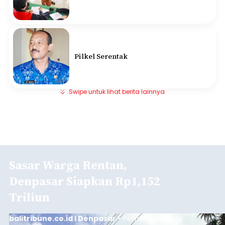
Pilkel Serentak
Swipe untuk lihat berita lainnya
Sasar Warga Rentan,
Denpasar Siapkan Rp1,152
Triliun
balitribune.co.id I Denpasar -
Pemerintah Kota