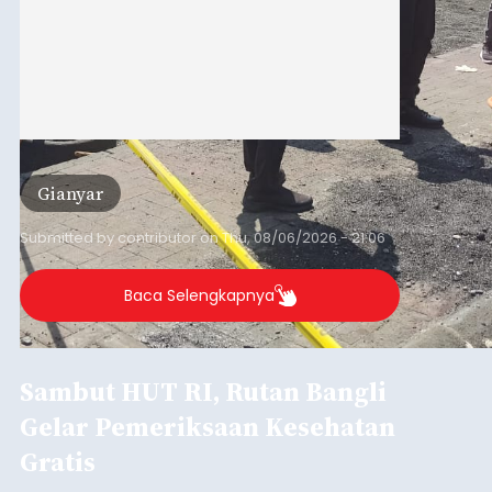
Gianyar
Submitted by
contributor
on
Thu, 08/06/2026 - 21:06
Baca Selengkapnya
Sambut HUT RI, Rutan Bangli
Gelar Pemeriksaan Kesehatan
Gratis