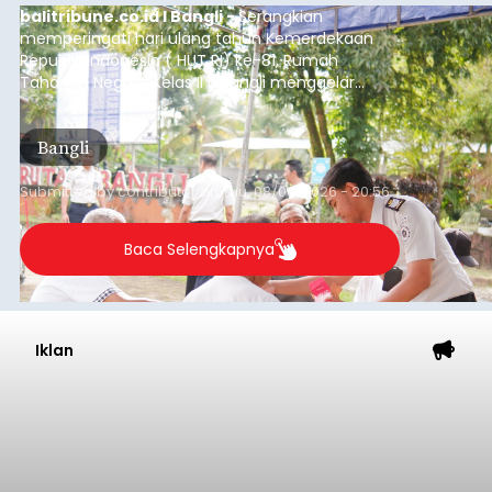
balitribune.co.id I Bangli -
Serangkian
memperingati hari ulang tahun Kemerdekaan
Republik Indonesia ( HUT RI) ke-81, Rumah
Tahanan Negara Kelas II B Bangli menggelar
kegiatan pemeriksaan kesehatan gratis, Rabu
(6/8/2026).
Bangli
Submitted by
contributor
on
Thu, 08/06/2026 - 20:56
Baca Selengkapnya
Iklan