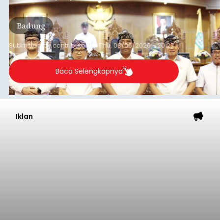
Sementara (PPAS) Tahun Anggaran 2027 dalam
rapat paripurna yang digelar di Gedung DPRD
Badung
Badung, Kamis (6/8/2026).
Submitted by
contributor
on
Thu, 08/06/2026 - 20:27
Baca Selengkapnya
Iklan