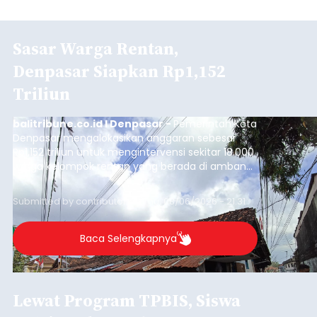
Sasar Warga Rentan,
Denpasar Siapkan Rp1,152
Triliun
balitribune.co.id I Denpasar -
Pemerintah Kota
Denpasar mengalokasikan anggaran sebesar
Rp1,152 triliun untuk mengintervensi sekitar 18.000
warga kelompok rentan yang berada di ambang
garis kemiskinan. Langkah strategis ini diambil
guna menjaga masyarakat yang berada pada
Submitted by
contributor
on
Thu, 08/06/2026 - 21:31
kelompok desil 5 dan 6 tersebut agar tidak
merosot ke kategori miskin.
Baca Selengkapnya
Lewat Program TPBIS, Siswa