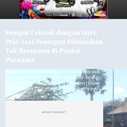
Sempat Cekcok dengan Istri,
Pria Asal Pemogan Ditemukan
Tak Bernyawa di Pantai
Purnama
balitribune.co.id I Gianyar -
Seorang pria asal
Lingkungan Dalem, Pemogan, Denpasar Selatan,
Kota Denpasar, yang diketahui bernama I Kadek
Dedi Wiranata (35), ditemukan tidak bernyawa di
pesisir Pantai Purnama, Sukawati.
ADVERTISEMENT