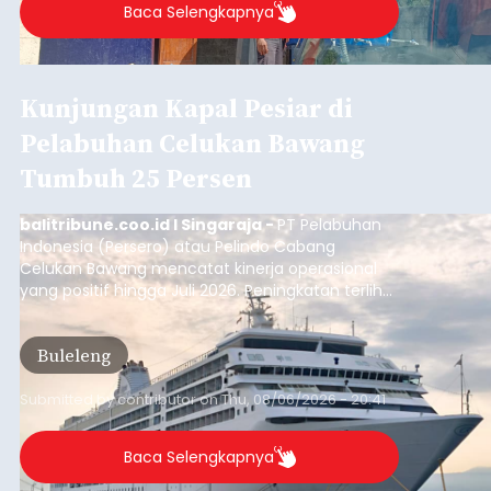
Baca Selengkapnya
Kunjungan Kapal Pesiar di
Pelabuhan Celukan Bawang
Tumbuh 25 Persen
balitribune.coo.id I Singaraja -
PT Pelabuhan
Indonesia (Persero) atau Pelindo Cabang
Celukan Bawang mencatat kinerja operasional
yang positif hingga Juli 2026. Peningkatan terlihat
dari arus kapal yang mencapai 1,48 juta Gross
Tonnage (GT), atau tumbuh 12,4 persen
Buleleng
dibandingkan periode yang sama tahun lalu
yang tercatat sebesar 1,32 juta GT.
Submitted by
contributor
on
Thu, 08/06/2026 - 20:41
Baca Selengkapnya