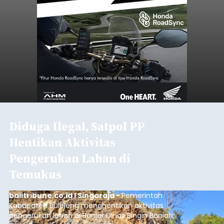
Diduga Ilegal, Satpol PP
Hentikan Aktivitas
Pengerukan Lahan di
Temukus
balitribune.co.id I Singaraja -
Pemerintah
Kabupaten Buleleng menghentikan aktivitas
pengerukan lahan di Banjar Dinas Bingin Banjah,