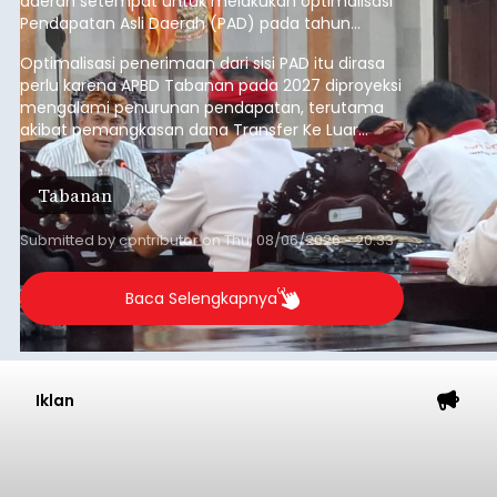
daerah setempat untuk melakukan optimalisasi
Pendapatan Asli Daerah (PAD) pada tahun
anggaran 2027.
Optimalisasi penerimaan dari sisi PAD itu dirasa
perlu karena APBD Tabanan pada 2027 diproyeksi
mengalami penurunan pendapatan, terutama
akibat pemangkasan dana Transfer Ke Luar
Daerah (TKD) dari pemerintah pusat.
Tabanan
Submitted by
contributor
on
Thu, 08/06/2026 - 20:33
Baca Selengkapnya
Iklan