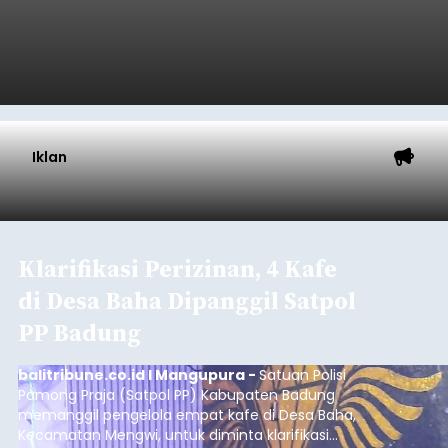
Iklan
Klarifikasi Perizinan, 4 Kafe
di Desa Baha Dipanggil Satpol
PP Badung
balitribune.co.id I Mangupura -
Satuan Polisi
Pamong Praja (Satpol PP) Kabupaten Badung
memanggil pengelola empat kafe di Desa Baha,
Kecamatan Mengwi, untuk diminta klarifikasi