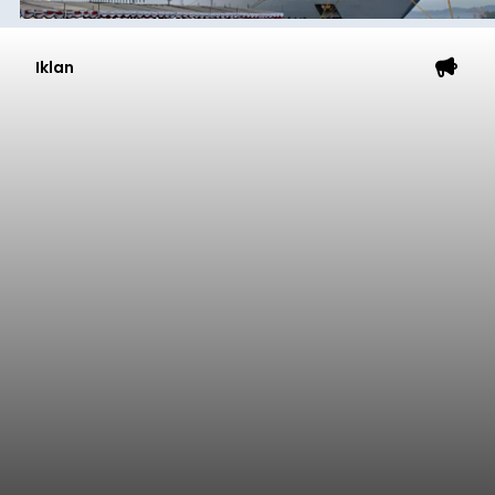
Iklan