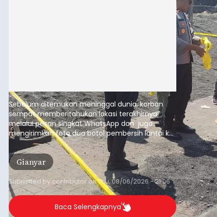
Sebelum ditemukan meninggal dunia, korban
sempat memberitahukan lokasi terakhirnya
melalui pesan singkat WhatsApp dan juga
mengirimkan foto dua botol pembersih lantai ke
istrinya.
Gianyar
Submitted by
contributor
on
Thu, 08/06/2026 - 21:06
Baca Selengkapnya