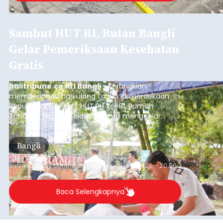
Sambut HUT RI, Rutan Bangli
Gelar Pemeriksaan Kesehatan
Gratis
balitribune.co.id I Bangli -
Serangkian
memperingati hari ulang tahun Kemerdekaan
Republik Indonesia ( HUT RI) ke-81, Rumah
Tahanan Negara Kelas II B Bangli menggelar
kegiatan pemeriksaan kesehatan gratis, Rabu
(6/8/2026).
Bangli
Submitted by
contributor
on
Thu, 08/06/2026 - 20:56
Baca Selengkapnya