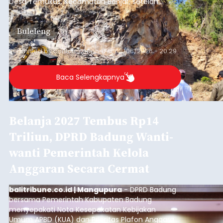
Desa Temukus, Kecamatan Banjar, setelah
ditemukan indikasi kegiatan pengambilan
material yang tidak sesuai dengan peruntukan
Buleleng
kawasan.
Submitted by
contributor
on
Thu, 08/06/2026 - 20:29
Baca Selengkapnya
Belanja 2027 Tembus Rp14
Triliun, DPRD Badung Wanti-
wanti Pemerintah Kelola
Anggaran Secara Cermat
balitribune.co.id | Mangupura
- DPRD Badung
bersama Pemerintah Kabupaten Badung
menyepakati Nota Kesepakatan Kebijakan
Umum APBD (KUA) dan Prioritas Plafon Anggaran