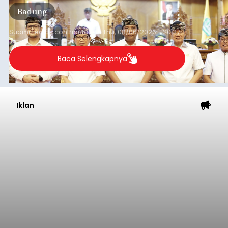
Iklan