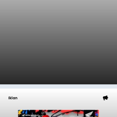
Iklan