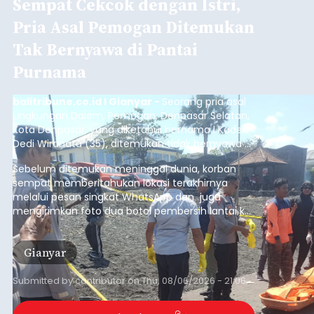
Sempat Cekcok dengan Istri,
Pria Asal Pemogan Ditemukan
Tak Bernyawa di Pantai
Purnama
balitribune.co.id I Gianyar -
Seorang pria asal
Lingkungan Dalem, Pemogan, Denpasar Selatan,
Kota Denpasar, yang diketahui bernama I Kadek
Dedi Wiranata (35), ditemukan tidak bernyawa di
pesisir Pantai Purnama, Sukawati.
Sebelum ditemukan meninggal dunia, korban
sempat memberitahukan lokasi terakhirnya
melalui pesan singkat WhatsApp dan juga
mengirimkan foto dua botol pembersih lantai ke
istrinya.
Gianyar
Submitted by
contributor
on
Thu, 08/06/2026 - 21:06