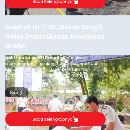
Baca Selengkapnya
Sambut HUT RI, Rutan Bangli
Gelar Pemeriksaan Kesehatan
Gratis
balitribune.co.id I Bangli -
Serangkian
memperingati hari ulang tahun Kemerdekaan
Republik Indonesia ( HUT RI) ke-81, Rumah
Tahanan Negara Kelas II B Bangli menggelar
kegiatan pemeriksaan kesehatan gratis, Rabu
(6/8/2026).
Bangli
Submitted by
contributor
on
Thu, 08/06/2026 - 20:56
Baca Selengkapnya