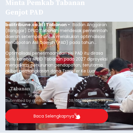
Iklan
Klarifikasi Perizinan, 4 Kafe
di Desa Baha Dipanggil Satpol
PP Badung
balitribune.co.id I Mangupura -
Satuan Polisi
Pamong Praja (Satpol PP) Kabupaten Badung
memanggil pengelola empat kafe di Desa Baha,