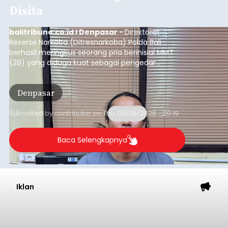
Umum APBD (KUA) dan Prioritas Plafon Anggaran
Sementara (PPAS) Tahun Anggaran 2027 dalam
rapat paripurna yang digelar di Gedung DPRD
Badung
Badung, Kamis (6/8/2026).
Submitted by
contributor
on
Thu, 08/06/2026 - 20:27
Baca Selengkapnya
Iklan