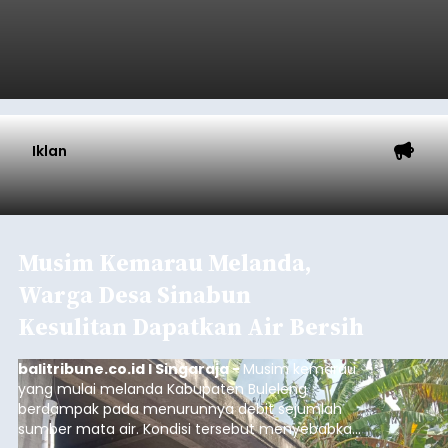
Iklan