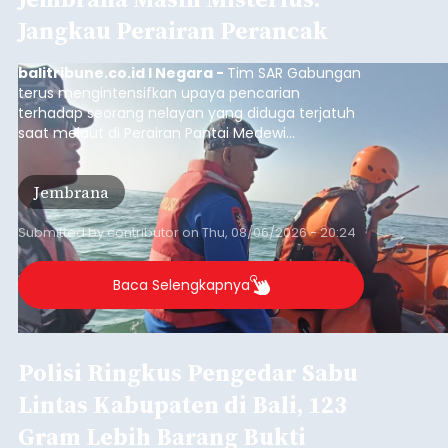
pengerukan lahan di Banjar Dinas Bingin Banjah,
Desa Temukus, Kecamatan Banjar, setelah
ditemukan indikasi kegiatan pengambilan
material yang tidak sesuai dengan peruntukan
Buleleng
kawasan.
Submitted by
contributor
on
Thu, 08/06/2026 - 20:29
Baca Selengkapnya
Belanja 2027 Tembus Rp14
Triliun, DPRD Badung Wanti-
wanti Pemerintah Kelola
Anggaran Secara Cermat
balitribune.co.id | Mangupura
- DPRD Badung
bersama Pemerintah Kabupaten Badung
menyepakati Nota Kesepakatan Kebijakan