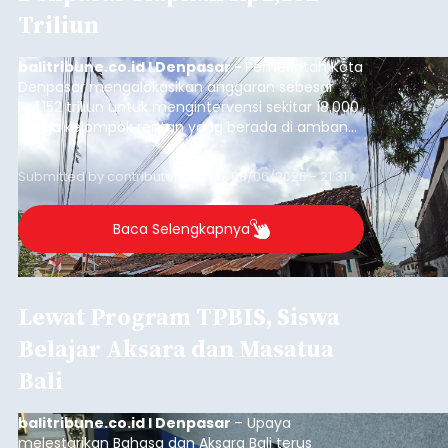
Triliun
balitribune.co.id I Denpasar -
Pemerintah Kota
Denpasar mengalokasikan anggaran sebesar
Rp1,152 triliun untuk mengintervensi sekitar 18.000
warga kelompok rentan yang berada di ambang
garis kemiskinan. Langkah strategis ini diambil
guna menjaga masyarakat yang berada pada
Submitted by
contributor
on
Thu, 08/06/2026 - 21:31
kelompok desil 5 dan 6 tersebut agar tidak
merosot ke kategori miskin.
Baca Selengkapnya
Lewat Program TPBIS, Siswa
Belajar Aksara dan Masatua
Bali
balitribune.co.id I Denpasar
– Upaya
melestarikan Bahasa dan Aksara Bali terus