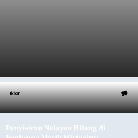
Diduga Ilegal, Satpol PP
Hentikan Aktivitas
Pengerukan Lahan di
Temukus
balitribune.co.id I Singaraja -
Pemerintah
Kabupaten Buleleng menghentikan aktivitas