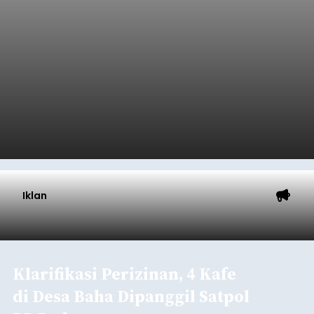
Buleleng.
Baca Selengkapnya
Kunjungan Kapal Pesiar di
Pelabuhan Celukan Bawang
Tumbuh 25 Persen
balitribune.coo.id I Singaraja -
PT Pelabuhan
Indonesia (Persero) atau Pelindo Cabang
Celukan Bawang mencatat kinerja operasional
yang positif hingga Juli 2026. Peningkatan terlihat
dari arus kapal yang mencapai 1,48 juta Gross
Tonnage (GT), atau tumbuh 12,4 persen
Buleleng
dibandingkan periode yang sama tahun lalu
yang tercatat sebesar 1,32 juta GT.
Submitted by
contributor
on
Thu, 08/06/2026 - 20:41
Baca Selengkapnya