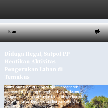
(Banggar) DPRD Tabanan mendesak pemerintah
daerah setempat untuk melakukan optimalisasi
Pendapatan Asli Daerah (PAD) pada tahun
anggaran 2027.
Optimalisasi penerimaan dari sisi PAD itu dirasa
perlu karena APBD Tabanan pada 2027 diproyeksi
mengalami penurunan pendapatan, terutama
akibat pemangkasan dana Transfer Ke Luar
Daerah (TKD) dari pemerintah pusat.
Tabanan
Submitted by
contributor
on
Thu, 08/06/2026 - 20:33
Baca Selengkapnya
Iklan