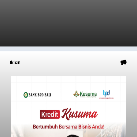
Iklan
Tumbangkan Mantan Petenis
PON, Pasangan Rudy/Agung
Manik Melaju ke Semifinal
IKMS Bali Cup 2026
balitribune.co.id | Denpasar
- Turnamen Tenis