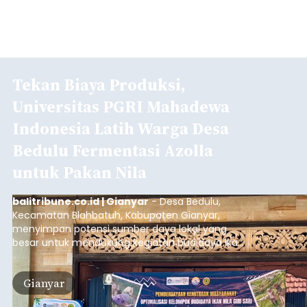
Tekan Biaya Produksi,
Universitas PGRI Mahadewa
Indonesia Latih Warga Desa
Bedulu Fermentasi Azolla
untuk Pakan Nila
balitribune.co.id | Gianyar
- Desa Bedulu,
Kecamatan Blahbatuh, Kabupaten Gianyar,
menyimpan potensi sumber daya lokal yang
besar untuk mendukung kegiatan budidaya ikan
nila.
Gianyar