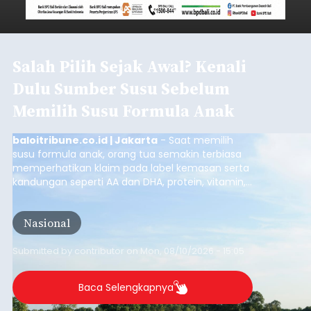
Iklan
DPRD Tabanan Pertanyakan
RDTR Baru Tuntas di 3
Kecamatan
balitribune.co.id I Tabanan -
Jajaran DPRD
Tabanan mempertanyakan lambannya proses
penyusunan Rencana Detail Tata Ruang (RDTR)
di sembilan kecamatan sebagai tindak lanjut dari
pelaksanaan RTRW.
Pasalnya, hingga saat ini dokumen tata ruang
yang tuntas baru mencakup tiga kecamatan,
sementara sisanya dinilai mandeg tanpa