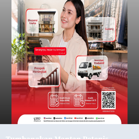
Perorangan Ganda Putra Ikatan Keluarga Minang
Saiyo (IKMS) Bali Cup 2026 kini telah resmi
memasuki babak semifinal. Sejumlah kejutan
mewarnai babak delapan besar yang digelar di
Lapangan Tenis Telkom Denpasar pada Minggu,
Denpasar
9 Agustus 2026.
Submitted by
contributor
on
Mon, 08/10/2026 - 17:02
Baca Selengkapnya
DPRD Badung Dorong
Pembinaan Paskibraka, I
Made Rai Wirata Hadiri
Pengarahan Jelang HUT RI
balitribune.co.id | Mangupura
– Dukungan
terhadap pembinaan generasi muda terus