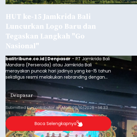
kejelasan pasti. Tiga wilayah yang sudah memiliki
RDTR tersebut meliputi Kecamatan Kediri,
Tabanan, dan Selemadeg Barat.
Tabanan
Submitted by
contributor
on
Sun, 08/09/2026 - 21:56
Baca Selengkapnya
KMP Nusa Jaya Abadi Tak
Beroperasi, Kendaraan
Tujuan Nusa Penida Antre
Hingga 2 Hari
balitribune.co.id I Amlapura -
Tidak
beroperasinya kapal KMP. Nusa Jaya Abadi atau
Kapal Roro berdampak pada aktivitas