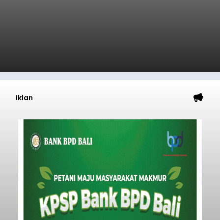
Iklan