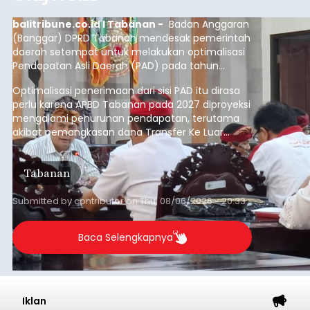
balitribune.co.id I Tabanan -
Badan Anggaran
(Banggar) DPRD Tabanan mendesak pemerintah
daerah setempat untuk melakukan optimalisasi
Pendapatan Asli Daerah (PAD) pada tahun
anggaran 2027.
Optimalisasi penerimaan dari sisi PAD itu dirasa
perlu karena APBD Tabanan pada 2027 diproyeksi
mengalami penurunan pendapatan, terutama
akibat pemangkasan dana Transfer Ke Luar
Daerah (TKD) dari pemerintah pusat.
Tabanan
Submitted by
contributor
on
Thu, 08/06/2026 - 20:33
Baca Selengkapnya
Iklan