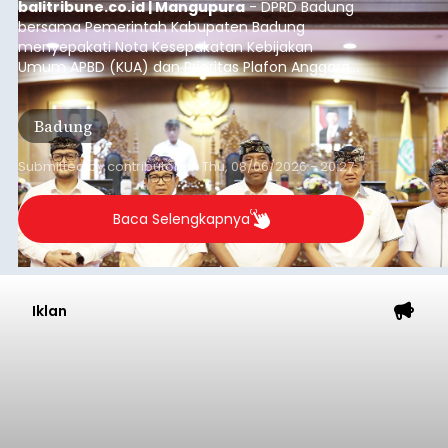
balitribune.co.id | Mangupura
- DPRD Badung
bersama Pemerintah Kabupaten Badung
menyepakati Nota Kesepakatan Kebijakan
Umum APBD (KUA) dan Prioritas Plafon Anggaran
Sementara (PPAS) Tahun Anggaran 2027 dalam
rapat paripurna yang digelar di Gedung DPRD
Badung
Badung, Kamis (6/8/2026).
Submitted by
contributor
on
Thu, 08/06/2026 - 20:27
Baca Selengkapnya
Iklan