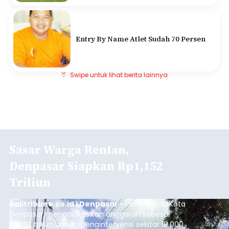
Entry By Name Atlet Sudah 70 Persen
Swipe untuk lihat berita lainnya
Sasar Warga Rentan,
Denpasar Siapkan Rp1,152
Triliun
balitribune.co.id I Denpasar -
Pemerintah Kota
Denpasar mengalokasikan anggaran sebesar
Rp1,152 triliun untuk mengintervensi sekitar 18.000