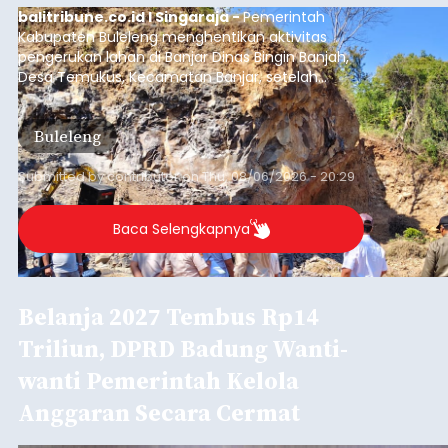
balitribune.co.id I Singaraja -
Pemerintah
Kabupaten Buleleng menghentikan aktivitas
pengerukan lahan di Banjar Dinas Bingin Banjah,
Desa Temukus, Kecamatan Banjar, setelah
ditemukan indikasi kegiatan pengambilan
material yang tidak sesuai dengan peruntukan
Buleleng
kawasan.
Submitted by
contributor
on
Thu, 08/06/2026 - 20:29
Baca Selengkapnya
Belanja 2027 Tembus Rp14
Triliun, DPRD Badung Wanti-
wanti Pemerintah Kelola
Anggaran Secara Cermat