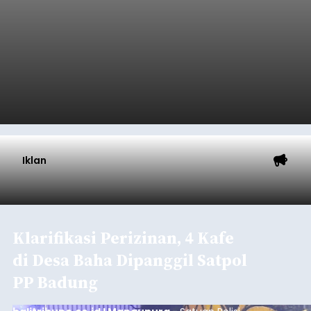
Iklan
Klarifikasi Perizinan, 4 Kafe
di Desa Baha Dipanggil Satpol
PP Badung