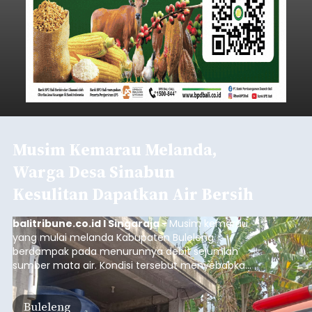
Musim Kemarau Melanda,
Warga Desa Sinabun
Kesulitan Dapatkan Air Bersih
balitribune.co.id I Singaraja -
Musim kemarau
yang mulai melanda Kabupaten Buleleng
berdampak pada menurunnya debit sejumlah
sumber mata air. Kondisi tersebut menyebabkan
warga di beberapa desa mulai mengalami
kesulitan mendapatkan air bersih, terutama
Buleleng
untuk memenuhi kebutuhan mandi, cuci, dan