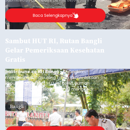
Submitted by
contributor
on
Thu, 08/06/2026 - 21:06
Baca Selengkapnya
Sambut HUT RI, Rutan Bangli
Gelar Pemeriksaan Kesehatan
Gratis
balitribune.co.id I Bangli -
Serangkian
memperingati hari ulang tahun Kemerdekaan
Republik Indonesia ( HUT RI) ke-81, Rumah
Tahanan Negara Kelas II B Bangli menggelar
kegiatan pemeriksaan kesehatan gratis, Rabu
(6/8/2026).
Bangli
Submitted by
contributor
on
Thu, 08/06/2026 - 20:56