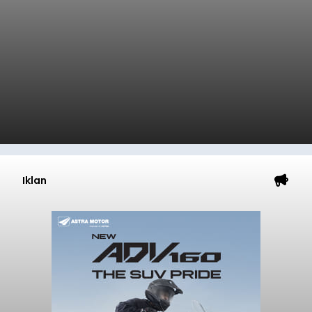
Iklan