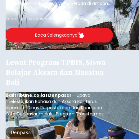
warga kelompok rentan yang berada di ambang
garis kemiskinan. Langkah strategis ini diambil
guna menjaga masyarakat yang berada pada
Submitted by
contributor
on
Thu, 08/06/2026 - 21:31
kelompok desil 5 dan 6 tersebut agar tidak
merosot ke kategori miskin.
Baca Selengkapnya
Lewat Program TPBIS, Siswa
Belajar Aksara dan Masatua
Bali
balitribune.co.id I Denpasar
– Upaya
melestarikan Bahasa dan Aksara Bali terus
diperkuat Dinas Perpustakaan dan Kearsipan
Kota Denpasar melalui Program Transformasi
Perpustakaan Berbasis Inklusi Sosial (TPBIS).
Tahun ini, sebanyak 63 siswa kelas IV dan V SD
Denpasar
Negeri 17 Dangin Puri mendapat pelatihan
menulis Aksara Bali serta Masatua atau