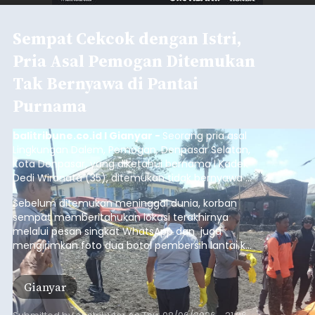
Sempat Cekcok dengan Istri,
Pria Asal Pemogan Ditemukan
Tak Bernyawa di Pantai
Purnama
balitribune.co.id I Gianyar -
Seorang pria asal
Lingkungan Dalem, Pemogan, Denpasar Selatan,
Kota Denpasar, yang diketahui bernama I Kadek
Dedi Wiranata (35), ditemukan tidak bernyawa di
pesisir Pantai Purnama, Sukawati.
Sebelum ditemukan meninggal dunia, korban
sempat memberitahukan lokasi terakhirnya
melalui pesan singkat WhatsApp dan juga
mengirimkan foto dua botol pembersih lantai ke
istrinya.
Gianyar