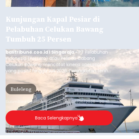
Kunjungan Kapal Pesiar di
Pelabuhan Celukan Bawang
Tumbuh 25 Persen
balitribune.coo.id I Singaraja -
PT Pelabuhan
Indonesia (Persero) atau Pelindo Cabang
Celukan Bawang mencatat kinerja operasional
yang positif hingga Juli 2026. Peningkatan terlihat
dari arus kapal yang mencapai 1,48 juta Gross
Tonnage (GT), atau tumbuh 12,4 persen
Buleleng
dibandingkan periode yang sama tahun lalu
yang tercatat sebesar 1,32 juta GT.
Submitted by
contributor
on
Thu, 08/06/2026 - 20:41
Baca Selengkapnya