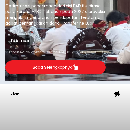
anggaran 2027.
Optimalisasi penerimaan dari sisi PAD itu dirasa
perlu karena APBD Tabanan pada 2027 diproyeksi
mengalami penurunan pendapatan, terutama
akibat pemangkasan dana Transfer Ke Luar
Daerah (TKD) dari pemerintah pusat.
Tabanan
Submitted by
contributor
on
Thu, 08/06/2026 - 20:33
Baca Selengkapnya
Iklan