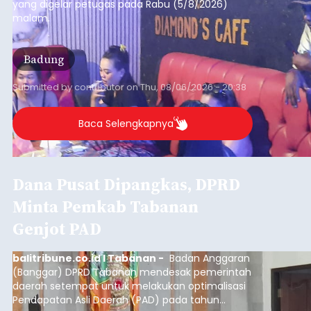
yang digelar petugas pada Rabu (5/8/2026)
malam.
Badung
Submitted by
contributor
on
Thu, 08/06/2026 - 20:38
Baca Selengkapnya
Dana Pusat Dipangkas, DPRD
Minta Pemkab Tabanan
Genjot PAD
balitribune.co.id I Tabanan -
Badan Anggaran
(Banggar) DPRD Tabanan mendesak pemerintah
daerah setempat untuk melakukan optimalisasi
Pendapatan Asli Daerah (PAD) pada tahun