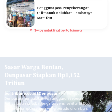
Pengguna Jasa Penyeberangan
Gilimanuk Keluhkan Lambatnya
Manifest
Swipe untuk lihat berita lainnya
Sasar Warga Rentan,
Denpasar Siapkan Rp1,152
Triliun
balitribune.co.id I Denpasar -
Pemerintah Kota
Denpasar mengalokasikan anggaran sebesar
Rp1,152 triliun untuk mengintervensi sekitar 18.000
warga kelompok rentan yang berada di ambang