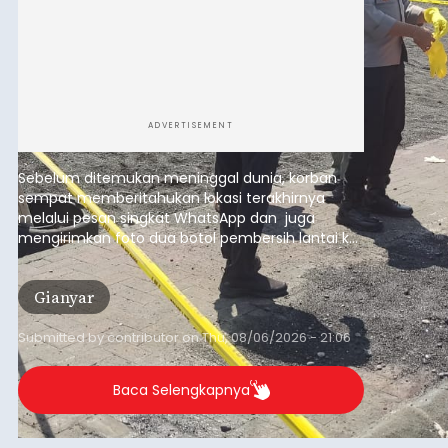
ADVERTISEMENT
Sebelum ditemukan meninggal dunia, korban
sempat memberitahukan lokasi terakhirnya
melalui pesan singkat WhatsApp dan juga
mengirimkan foto dua botol pembersih lantai ke
istrinya.
Gianyar
Submitted by
contributor
on
Thu, 08/06/2026 - 21:06
Baca Selengkapnya