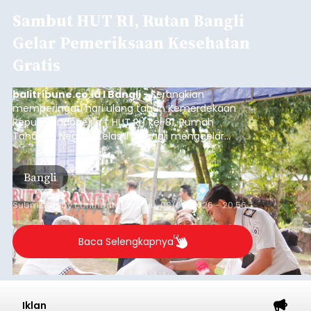
Sambut HUT RI, Rutan Bangli
Gelar Pemeriksaan Kesehatan
Gratis
balitribune.co.id I Bangli -
Serangkian
memperingati hari ulang tahun Kemerdekaan
Republik Indonesia ( HUT RI) ke-81, Rumah
Tahanan Negara Kelas II B Bangli menggelar
kegiatan pemeriksaan kesehatan gratis, Rabu
(6/8/2026).
Bangli
Submitted by
contributor
on
Thu, 08/06/2026 - 20:56
Baca Selengkapnya
Iklan