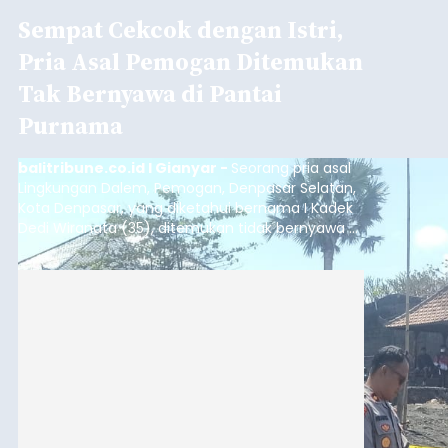
Sempat Cekcok dengan Istri,
Pria Asal Pemogan Ditemukan
Tak Bernyawa di Pantai
Purnama
balitribune.co.id I Gianyar -
Seorang pria asal
Lingkungan Dalem, Pemogan, Denpasar Selatan,
Kota Denpasar, yang diketahui bernama I Kadek
Dedi Wiranata (35), ditemukan tidak bernyawa di
pesisir Pantai Purnama, Sukawati.