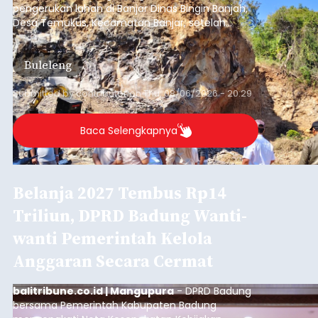
pengerukan lahan di Banjar Dinas Bingin Banjah,
Desa Temukus, Kecamatan Banjar, setelah
ditemukan indikasi kegiatan pengambilan
material yang tidak sesuai dengan peruntukan
Buleleng
kawasan.
Submitted by
contributor
on
Thu, 08/06/2026 - 20:29
Baca Selengkapnya
Belanja 2027 Tembus Rp14
Triliun, DPRD Badung Wanti-
wanti Pemerintah Kelola
Anggaran Secara Cermat
balitribune.co.id | Mangupura
- DPRD Badung
bersama Pemerintah Kabupaten Badung