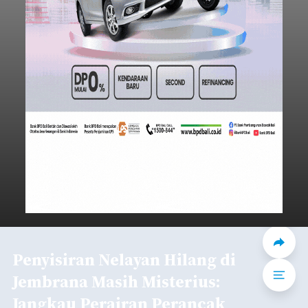
Penyisiran Nelayan Hilang di
Jembrana Masih Misterius:
Jangkau Perairan Perancak