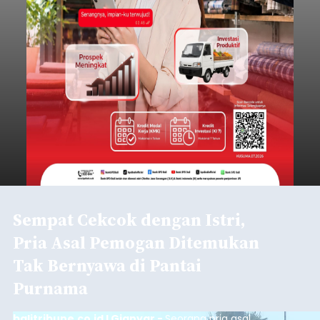
Sempat Cekcok dengan Istri,
Pria Asal Pemogan Ditemukan
Tak Bernyawa di Pantai
Purnama
balitribune.co.id I Gianyar -
Seorang pria asal