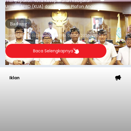
menyepakati Nota Kesepakatan Kebijakan
Umum APBD (KUA) dan Prioritas Plafon Anggaran
Sementara (PPAS) Tahun Anggaran 2027 dalam
rapat paripurna yang digelar di Gedung DPRD
Badung
Badung, Kamis (6/8/2026).
Submitted by
contributor
on
Thu, 08/06/2026 - 20:27
Baca Selengkapnya
Iklan