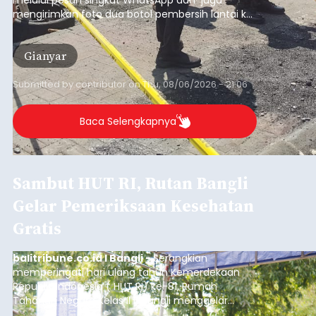
mengirimkan foto dua botol pembersih lantai ke
istrinya.
Gianyar
Submitted by
contributor
on
Thu, 08/06/2026 - 21:06
Baca Selengkapnya
Sambut HUT RI, Rutan Bangli
Gelar Pemeriksaan Kesehatan
Gratis
balitribune.co.id I Bangli -
Serangkian
memperingati hari ulang tahun Kemerdekaan
Republik Indonesia ( HUT RI) ke-81, Rumah
Tahanan Negara Kelas II B Bangli menggelar
kegiatan pemeriksaan kesehatan gratis, Rabu