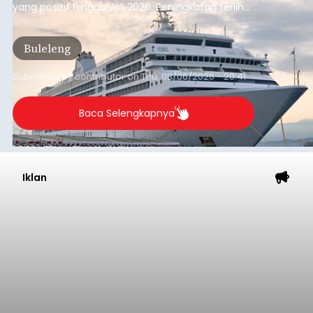
yang positif hingga Juli 2026. Peningkatan terlihat
dari arus kapal yang mencapai 1,48 juta Gross
Tonnage (GT), atau tumbuh 12,4 persen
Buleleng
dibandingkan periode yang sama tahun lalu
yang tercatat sebesar 1,32 juta GT.
Submitted by
contributor
on
Thu, 08/06/2026 - 20:41
Baca Selengkapnya
Iklan