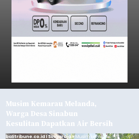
Musim Kemarau Melanda,
Warga Desa Sinabun
Kesulitan Dapatkan Air Bersih
balitribune.co.id I Singaraja -
Musim kemarau