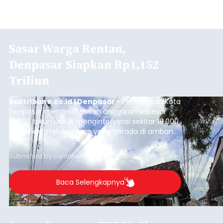
Sasar Warga Rentan,
Denpasar Siapkan Rp1,152
Triliun
balitribune.co.id I Denpasar -
Pemerintah Kota
Denpasar mengalokasikan anggaran sebesar
Rp1,152 triliun untuk mengintervensi sekitar 18.000
warga kelompok rentan yang berada di ambang
garis kemiskinan. Langkah strategis ini diambil
guna menjaga masyarakat yang berada pada
Submitted by
contributor
on
Thu, 08/06/2026 - 21:31
kelompok desil 5 dan 6 tersebut agar tidak
merosot ke kategori miskin.
Baca Selengkapnya