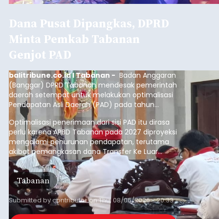
Dana Pusat Dipangkas, DPRD
Minta Pemkab Tabanan
Genjot PAD
balitribune.co.id I Tabanan -
Badan Anggaran
(Banggar) DPRD Tabanan mendesak pemerintah
daerah setempat untuk melakukan optimalisasi
Pendapatan Asli Daerah (PAD) pada tahun
anggaran 2027.
Optimalisasi penerimaan dari sisi PAD itu dirasa
perlu karena APBD Tabanan pada 2027 diproyeksi
mengalami penurunan pendapatan, terutama
akibat pemangkasan dana Transfer Ke Luar
Daerah (TKD) dari pemerintah pusat.
Tabanan
Submitted by
contributor
on
Thu, 08/06/2026 - 20:33