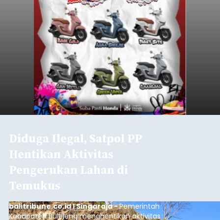
Diduga Ilegal, Satpol PP
Hentikan Aktivitas
Pengerukan Lahan di
Temukus
balitribune.co.id I Singaraja -
Pemerintah
Kabupaten Buleleng menghentikan aktivitas