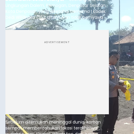
Lingkungan Dalem, Pemogan, Denpasar Selatan,
Kota Denpasar, yang diketahui bernama I Kadek
Dedi Wiranata (35), ditemukan tidak bernyawa di
pesisir Pantai Purnama, Sukawati.
ADVERTISEMENT
Sebelum ditemukan meninggal dunia, korban
sempat memberitahukan lokasi terakhirnya
melalui pesan singkat WhatsApp dan juga