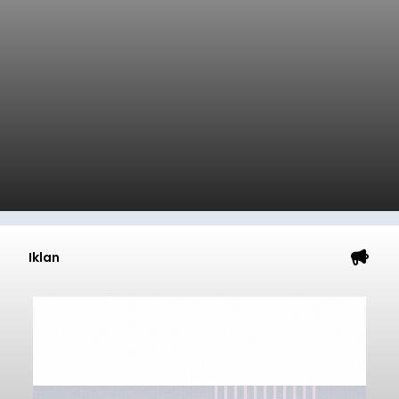
Iklan