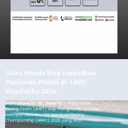
Astra Honda Siap Lanjutkan
Performa Positif di ARRC
Mandalika 2026
balitribune.co.id | Jakarta
– Astra Honda
Racing Team (AHRT) siap menghadapi putaran
keempat Idemitsu FIM Asia Road Racing
Championship (ARRC) 2026 yang akan
berlangsung di Pertamina Mandalika