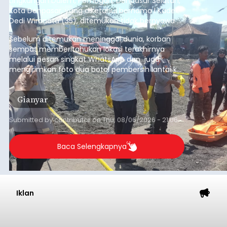
Lingkungan Dalem, Pemogan, Denpasar Selatan,
Kota Denpasar, yang diketahui bernama I Kadek
Dedi Wiranata (35), ditemukan tidak bernyawa di
pesisir Pantai Purnama, Sukawati.
Sebelum ditemukan meninggal dunia, korban
sempat memberitahukan lokasi terakhirnya
melalui pesan singkat WhatsApp dan juga
mengirimkan foto dua botol pembersih lantai ke
istrinya.
Gianyar
Submitted by
contributor
on
Thu, 08/06/2026 - 21:06
Baca Selengkapnya
Iklan