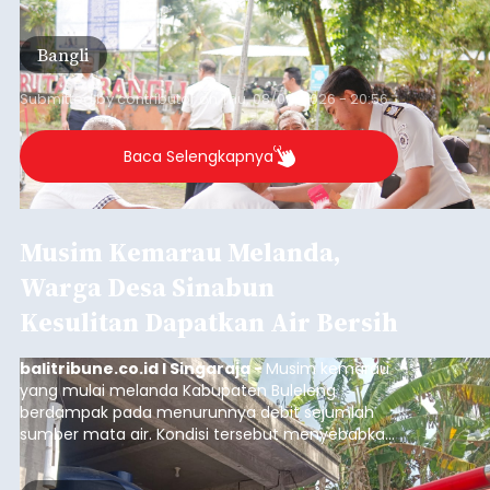
kegiatan pemeriksaan kesehatan gratis, Rabu
(6/8/2026).
Bangli
Submitted by
contributor
on
Thu, 08/06/2026 - 20:56
Baca Selengkapnya
Musim Kemarau Melanda,
Warga Desa Sinabun
Kesulitan Dapatkan Air Bersih
balitribune.co.id I Singaraja -
Musim kemarau
yang mulai melanda Kabupaten Buleleng
berdampak pada menurunnya debit sejumlah
sumber mata air. Kondisi tersebut menyebabkan
warga di beberapa desa mulai mengalami
kesulitan mendapatkan air bersih, terutama