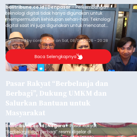
balitribune.co.id | Denpasar
- Perkembangan
teknologi digital tidak hanya digunakan untuk
mempermudah kehidupan sehari-hari. Teknologi
digital saat ini juga digunakan untuk mencatat
dan mengelola data base alumni dari suatu
sekolah, salah satunya adalah alumni SMA 1
Submitted by
contributor
on
Sat, 08/08/2026 - 20:28
Denpasar.
Baca Selengkapnya
Pasar Rakyat “Berbelanja dan
Berbagi”, Dukung UMKM dan
Salurkan Bantuan untuk
Masyarakat
balitribune.co.id | Negara
- Pasar Rakyat
“Berbelanja dan Berbagi” resmi digelar di