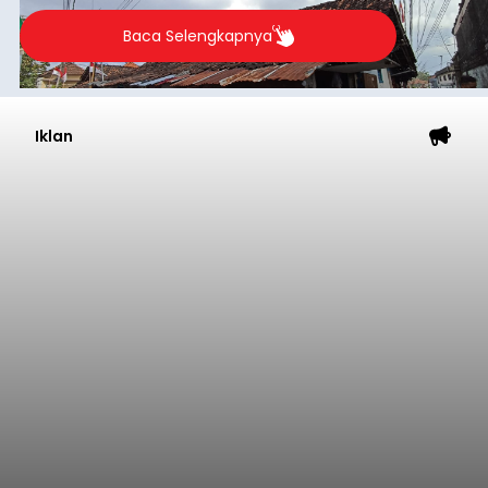
merosot ke kategori miskin.
Baca Selengkapnya
Iklan