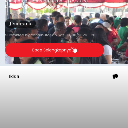
Kabupaten Jembrana, Jumat (7/8/2026).
Kegiatan yang digelar Gedung Kesenian Ir.
Soekarno ini memadukan pemberdayaan
ekonomi masyarakat dengan aksi sosial tersebut
Jembrana
mendapat antusiasme tinggi dan mencatat nilai
transaksi mencapai Rp672.733.200.
Submitted by
contributor
on
Sat, 08/08/2026 - 20:11
Baca Selengkapnya
Iklan