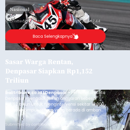
International Circuit, Lombok, Nusa Tenggara
Nasional
Barat, pada 7–9 Agustus 2026.
Submitted by
contributor
on
Fri, 08/07/2026 - 07:44
Baca Selengkapnya
Sasar Warga Rentan,
Denpasar Siapkan Rp1,152
Triliun
balitribune.co.id I Denpasar -
Pemerintah Kota
Denpasar mengalokasikan anggaran sebesar
Rp1,152 triliun untuk mengintervensi sekitar 18.000
warga kelompok rentan yang berada di ambang
garis kemiskinan. Langkah strategis ini diambil
guna menjaga masyarakat yang berada pada
Submitted by
contributor
on
Thu, 08/06/2026 - 21:31
kelompok desil 5 dan 6 tersebut agar tidak