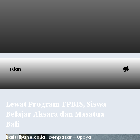
Iklan
Lewat Program TPBIS, Siswa
Belajar Aksara dan Masatua
Bali
balitribune.co.id I Denpasar
– Upaya