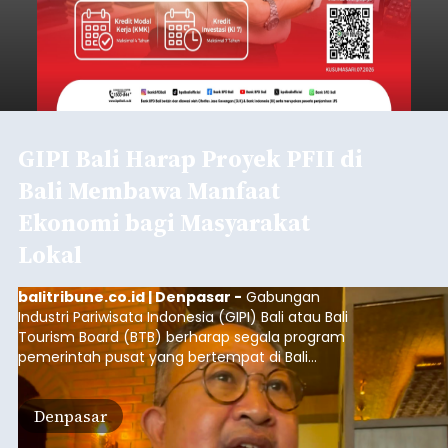
GIPI Bali Harap Proyek PFII di
Bali Membawa Manfaat
Ekonomi bagi Masyarakat
Lokal
balitribune.co.id | Denpasar -
Gabungan
Industri Pariwisata Indonesia (GIPI) Bali atau Bali
Tourism Board (BTB) berharap segala program
pemerintah pusat yang bertempat di Bali
membawa dampak positif bagi masyarakat lokal.
"Program pemerintah ini (Bali sebagai Pusat
Denpasar
Finansial Internasional Indonesia/PFII) harus
berguna buat masyarakat jangan sampai kita