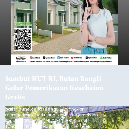
Sambut HUT RI, Rutan Bangli
Gelar Pemeriksaan Kesehatan
Gratis
balitribune.co.id I Bangli -
Serangkian
memperingati hari ulang tahun Kemerdekaan
Republik Indonesia ( HUT RI) ke-81, Rumah
Tahanan Negara Kelas II B Bangli menggelar