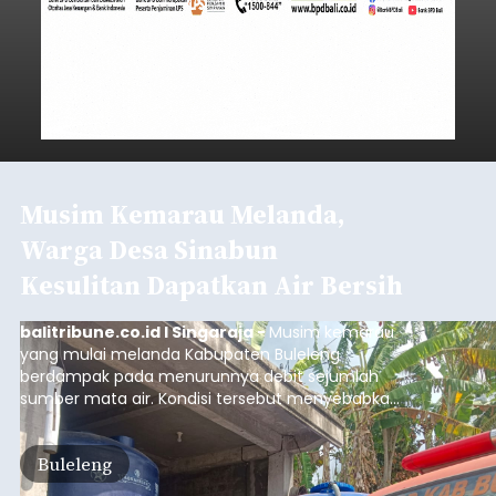
Musim Kemarau Melanda,
Warga Desa Sinabun
Kesulitan Dapatkan Air Bersih
balitribune.co.id I Singaraja -
Musim kemarau
yang mulai melanda Kabupaten Buleleng
berdampak pada menurunnya debit sejumlah
sumber mata air. Kondisi tersebut menyebabkan
warga di beberapa desa mulai mengalami
kesulitan mendapatkan air bersih, terutama
Buleleng
untuk memenuhi kebutuhan mandi, cuci, dan
kakus (MCK). Seperti yang dialami warga Desa