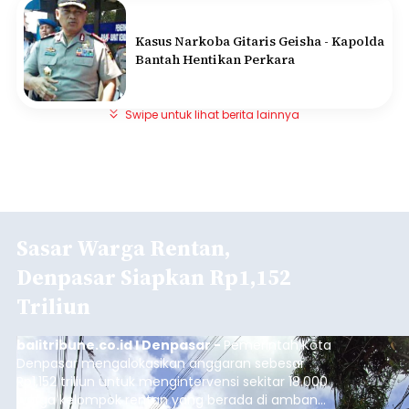
Kasus Narkoba Gitaris Geisha - Kapolda
Bantah Hentikan Perkara
Swipe untuk lihat berita lainnya
Sasar Warga Rentan,
Denpasar Siapkan Rp1,152
Triliun
balitribune.co.id I Denpasar -
Pemerintah Kota
Denpasar mengalokasikan anggaran sebesar
Rp1,152 triliun untuk mengintervensi sekitar 18.000
warga kelompok rentan yang berada di ambang