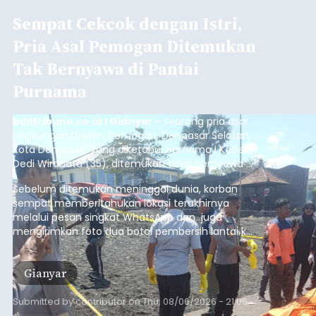
Sempat Cekcok dengan Istri,
Pria Asal Pemogan Ditemukan
Tak Bernyawa di Pantai
Purnama
balitribune.co.id I Gianyar -
Seorang pria asal
Lingkungan Dalem, Pemogan, Denpasar Selatan,
Kota Denpasar, yang diketahui bernama I Kadek
Dedi Wiranata (35), ditemukan tidak bernyawa di
pesisir Pantai Purnama, Sukawati.
Sebelum ditemukan meninggal dunia, korban
sempat memberitahukan lokasi terakhirnya
melalui pesan singkat WhatsApp dan juga
mengirimkan foto dua botol pembersih lantai ke
istrinya.
Gianyar
Submitted by
contributor
on
Thu, 08/06/2026 - 21:06