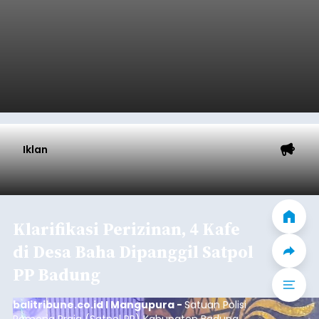
Iklan
Klarifikasi Perizinan, 4 Kafe
di Desa Baha Dipanggil Satpol
PP Badung
balitribune.co.id I Mangupura -
Satuan Polisi
Pamong Praja (Satpol PP) Kabupaten Badung