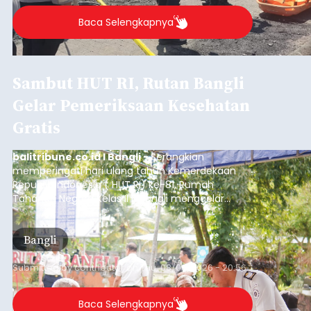
Baca Selengkapnya
Sambut HUT RI, Rutan Bangli
Gelar Pemeriksaan Kesehatan
Gratis
balitribune.co.id I Bangli -
Serangkian
memperingati hari ulang tahun Kemerdekaan
Republik Indonesia ( HUT RI) ke-81, Rumah
Tahanan Negara Kelas II B Bangli menggelar
kegiatan pemeriksaan kesehatan gratis, Rabu
(6/8/2026).
Bangli
Submitted by
contributor
on
Thu, 08/06/2026 - 20:56
Baca Selengkapnya