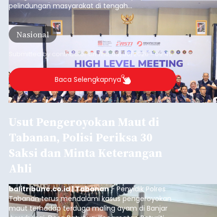
pelindungan masyarakat di tengah
meningkatnya ancaman penipuan digital yang
semakin kompleks.
Nasional
Submitted by
contributor
on
Thu, 08/06/2026 - 09:45
Baca Selengkapnya
Usut Pengeroyokan Maut di
Tabanan, Polisi Periksa 30
Saksi dan Minta Keterangan
Ahli
balitribune.co.id | Tabanan
- Penyidik Polres
Tabanan terus mendalami kasus pengeroyokan
maut terhadap terduga maling ayam di Banjar