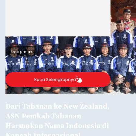
Denpasar
Submitted by
contributor
on
Thu, 08/06/2026 - 17:19
Baca Selengkapnya
Dari Tabanan ke New Zealand,
ASN Pemkab Tabanan
Harumkan Nama Indonesia di
Kancah Internasional