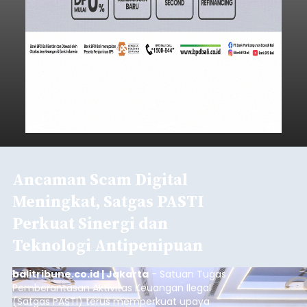
Ancaman Scam Digital
Meningkat, Satgas PASTI
Perkuat Sinergi dan
Teknologi Antipenipuan
balitribune.co.id | Jakarta
- Satuan Tugas
Pemberantasan Aktivitas Keuangan Ilegal
(Satgas PASTI) terus memperkuat upaya