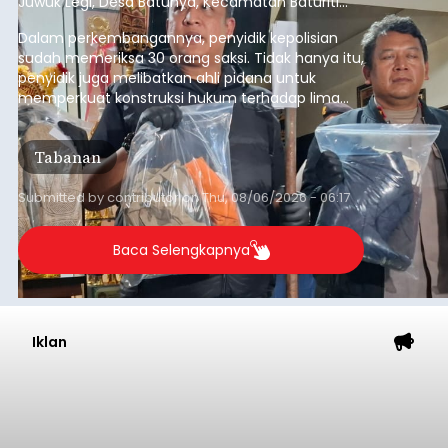
Juwuk Legi, Desa Batunya, Kecamatan Baturiti
yang terjadi beberapa waktu lalu.
Dalam perkembangannya, penyidik kepolisian
sudah memeriksa 30 orang saksi. Tidak hanya itu,
penyidik juga melibatkan ahli pidana untuk
memperkuat konstruksi hukum terhadap lima
orang tersangka yang saat ini ditahan.
Tabanan
Submitted by
contributor
on
Thu, 08/06/2026 - 06:17
Baca Selengkapnya
Iklan