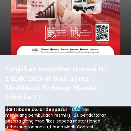
Lonjakan Pendaftar Warnai H-
2 HMC 2026 di Bali: Ajang
Modifikasi Terbesar Masuki
Edisi ke-12
balitribune.co.id | Denpasar
- Dua hari
menjelang pembukaan resmi (H-2), pendaftaran
peserta ajang modifikasi sepeda motor Honda
terbesar di Indonesia, Honda Modif Contest