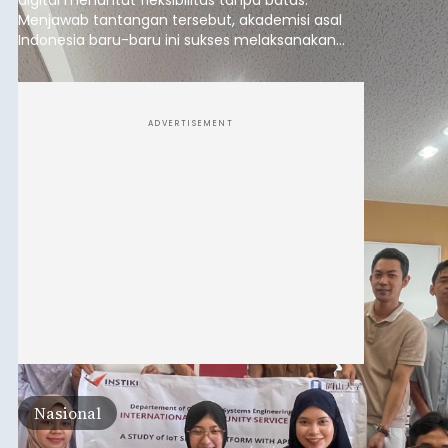
digital menuntut fleksibilitas tanpa batas.
Menjawab tantangan tersebut, akademisi asal
Indonesia baru-baru ini sukses melaksanakan
program Pengabdian Kepada Masyarakat (PKM)
skala internasional di Distributed Systems
Laboratory, Okayama University, Jepang.
ADVERTISEMENT
Nasional