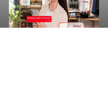
Ketua DPRD Badung Hadiri
Nyekah Massal Desa Adat
Tuban, Tegaskan Komitmen