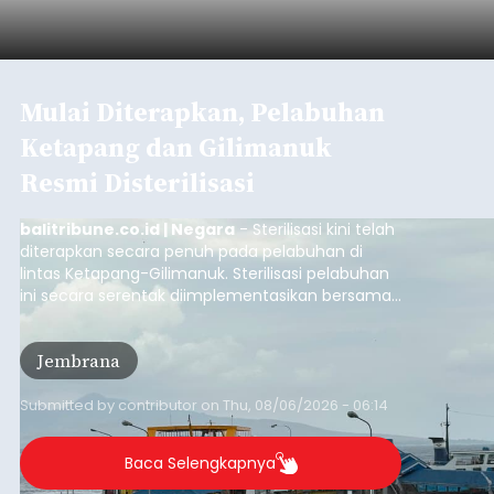
Mulai Diterapkan, Pelabuhan
Ketapang dan Gilimanuk
Resmi Disterilisasi
balitribune.co.id | Negara
- Sterilisasi kini telah
diterapkan secara penuh pada pelabuhan di
lintas Ketapang-Gilimanuk. Sterilisasi pelabuhan
ini secara serentak diimplementasikan bersama
empat pelabuhan utama lainnya, yakni
Pelabuhan Merak, Bakauheni, Kayangan, dan
Jembrana
Lembar pada Rabu (5/8/2026).
Submitted by
contributor
on
Thu, 08/06/2026 - 06:14
Baca Selengkapnya