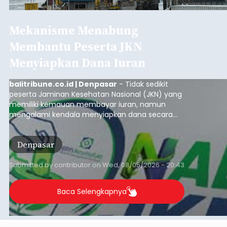
Mekanisme Menabung
Membantu Peserta JKN
Menyiapkan Dana Iuran
balitribune.co.id | Denpasar
- Tidak sedikit
peserta Jaminan Kesehatan Nasional (JKN) yang
memiliki kemauan membayar iuran, namun
mengalami kendala menyiapkan dana secara
penuh saat jatuh tempo pembayaran iuran.
Kondisi ini terutama dialami oleh peserta
Denpasar
segmen Pekerja Bukan Penerima Upah (PBPU)
yang memiliki penghasilan tidak tetap.
Submitted by
contributor
on
Wed, 08/05/2026 - 20:43
Baca Selengkapnya