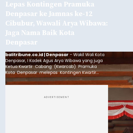
Lepas Kontingen Pramuka
Denpasar ke Jamnas ke-12
Cibubur, Wawali Arya Wibawa:
Jaga Nama Baik Kota
Denpasar
balitribune.co.id | Denpasar
- Wakil Wali Kota
Denpasar, I Kadek Agus Arya Wibawa yang juga
Ketua Kwartir Cabang (Kwarcab) Pramuka
Kota Denpasar melepas Kontingen Kwartir
Cabang Gerakan Pramuka Denpasar yang akan
mengikuti Jambore Nasional Pramuka ke-12
Tahun 2026 di Bumi Perkemahan Cibubur,
Jakarta Timur.
ADVERTISEMENT