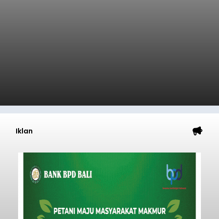
Iklan