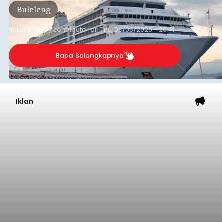
Buleleng
dibandingkan periode yang sama tahun lalu
yang tercatat sebesar 1,32 juta GT.
Submitted by
contributor
on
Thu, 08/06/2026 - 20:41
Baca Selengkapnya
Iklan