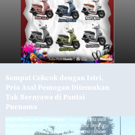
Sempat Cekcok dengan Istri,
Pria Asal Pemogan Ditemukan
Tak Bernyawa di Pantai
Purnama
balitribune.co.id I Gianyar -
Seorang pria asal
Lingkungan Dalem, Pemogan, Denpasar Selatan,
Kota Denpasar, yang diketahui bernama I Kadek