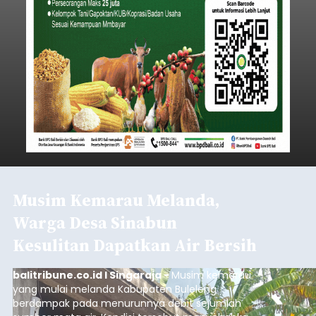
Musim Kemarau Melanda,
Warga Desa Sinabun
Kesulitan Dapatkan Air Bersih
balitribune.co.id I Singaraja -
Musim kemarau
yang mulai melanda Kabupaten Buleleng
berdampak pada menurunnya debit sejumlah