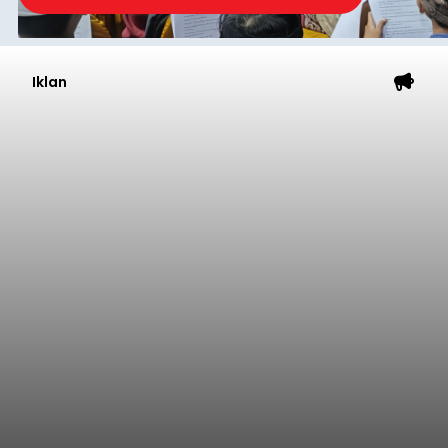
Iklan