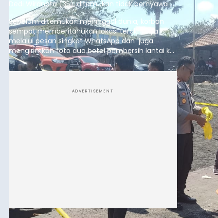
Dedi Wiranata (35), ditemukan tidak bernyawa di
pesisir Pantai Purnama, Sukawati.
Sebelum ditemukan meninggal dunia, korban
sempat memberitahukan lokasi terakhirnya
melalui pesan singkat WhatsApp dan juga
mengirimkan foto dua botol pembersih lantai ke
istrinya.
ADVERTISEMENT