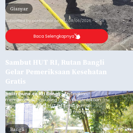
Gianyar
Submitted by
contributor
on
Thu, 08/06/2026 - 21:06
Baca Selengkapnya
Sambut HUT RI, Rutan Bangli
Gelar Pemeriksaan Kesehatan
Gratis
balitribune.co.id I Bangli -
Serangkian
memperingati hari ulang tahun Kemerdekaan
Republik Indonesia ( HUT RI) ke-81, Rumah
Tahanan Negara Kelas II B Bangli menggelar
kegiatan pemeriksaan kesehatan gratis, Rabu
(6/8/2026).
Bangli