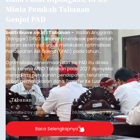
Minta Pemkab Tabanan
Genjot PAD
balitribune.co.id I Tabanan -
Badan Anggaran
(Banggar) DPRD Tabanan mendesak pemerintah
daerah setempat untuk melakukan optimalisasi
Pendapatan Asli Daerah (PAD) pada tahun
anggaran 2027.
Optimalisasi penerimaan dari sisi PAD itu dirasa
perlu karena APBD Tabanan pada 2027 diproyeksi
mengalami penurunan pendapatan, terutama
akibat pemangkasan dana Transfer Ke Luar
Daerah (TKD) dari pemerintah pusat.
Tabanan
Submitted by
contributor
on
Thu, 08/06/2026 - 20:33
Baca Selengkapnya