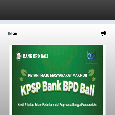
Iklan