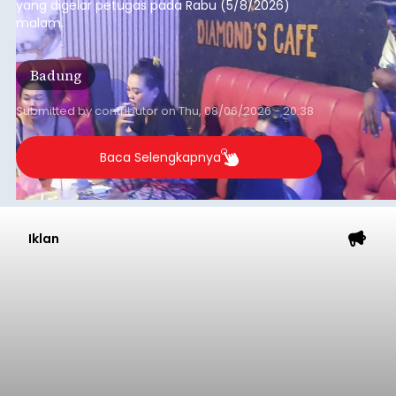
yang digelar petugas pada Rabu (5/8/2026)
malam.
Badung
Submitted by
contributor
on
Thu, 08/06/2026 - 20:38
Baca Selengkapnya
Iklan