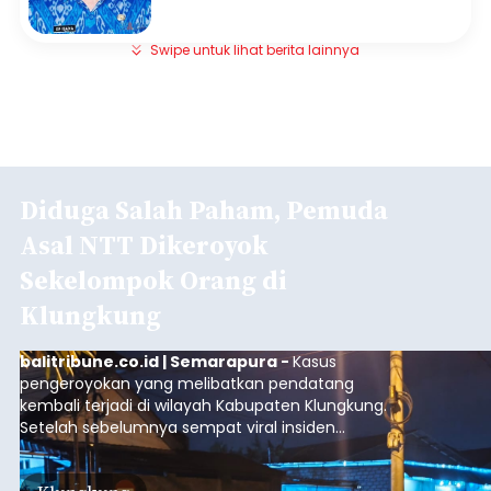
Swipe untuk lihat berita lainnya
Diduga Salah Paham, Pemuda
Asal NTT Dikeroyok
Sekelompok Orang di
Klungkung
balitribune.co.id | Semarapura -
Kasus
pengeroyokan yang melibatkan pendatang
kembali terjadi di wilayah Kabupaten Klungkung.
Setelah sebelumnya sempat viral insiden
keributan di barat Pasar Galiran, peristiwa serupa
kini menimpa seorang pemuda asal Kabupaten