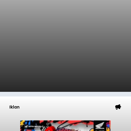
Iklan