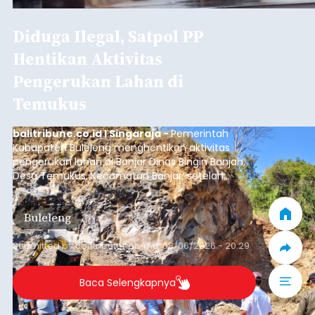
Diduga Ilegal, Satpol PP
Hentikan Aktivitas
Pengerukan Lahan di
Temukus
balitribune.co.id I Singaraja -
Pemerintah
Kabupaten Buleleng menghentikan aktivitas
pengerukan lahan di Banjar Dinas Bingin Banjah,
Desa Temukus, Kecamatan Banjar, setelah
ditemukan indikasi kegiatan pengambilan
material yang tidak sesuai dengan peruntukan
Buleleng
kawasan.
Submitted by
contributor
on
Thu, 08/06/2026 - 20:29
Baca Selengkapnya