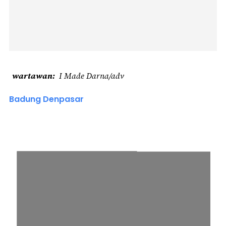
wartawan
I Made Darna/adv
Badung Denpasar