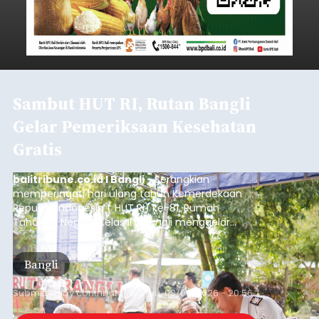
Sambut HUT RI, Rutan Bangli
Gelar Pemeriksaan Kesehatan
Gratis
balitribune.co.id I Bangli -
Serangkian
memperingati hari ulang tahun Kemerdekaan
Republik Indonesia ( HUT RI) ke-81, Rumah
Tahanan Negara Kelas II B Bangli menggelar
kegiatan pemeriksaan kesehatan gratis, Rabu
(6/8/2026).
Bangli
Submitted by
contributor
on
Thu, 08/06/2026 - 20:56