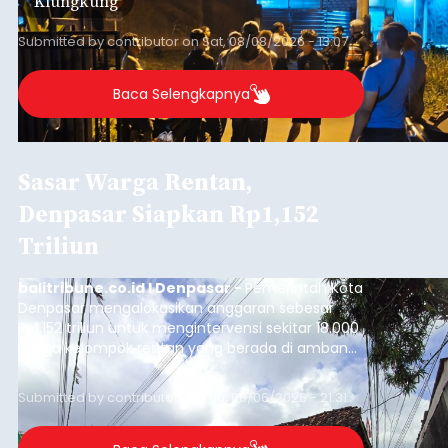
Klungkung
Sumba Barat Daya (SBD), Nusa Tenggara Timur
(NTT).
Submitted by
contributor
on
Sat, 08/08/2026 - 13:07
Baca Selengkapnya
Sasar Warga Rentan,
Denpasar Siapkan Rp1,152
Triliun
balitribune.co.id I Denpasar -
Pemerintah Kota
Denpasar mengalokasikan anggaran sebesar
Rp1,152 triliun untuk mengintervensi sekitar 18.000
warga kelompok rentan yang berada di ambang
garis kemiskinan. Langkah strategis ini diambil
guna menjaga masyarakat yang berada pada
Submitted by
contributor
on
Thu, 08/06/2026 - 21:31
kelompok desil 5 dan 6 tersebut agar tidak
merosot ke kategori miskin.