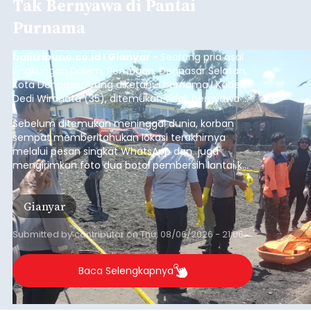
Tak Bernyawa di Pantai
Purnama
balitribune.co.id I Gianyar -
Seorang pria asal
Lingkungan Dalem, Pemogan, Denpasar Selatan,
Kota Denpasar, yang diketahui bernama I Kadek
Dedi Wiranata (35), ditemukan tidak bernyawa di
pesisir Pantai Purnama, Sukawati.
Sebelum ditemukan meninggal dunia, korban
sempat memberitahukan lokasi terakhirnya
melalui pesan singkat WhatsApp dan juga
mengirimkan foto dua botol pembersih lantai ke
istrinya.
Gianyar
Submitted by
contributor
on
Thu, 08/06/2026 - 21:06
Baca Selengkapnya