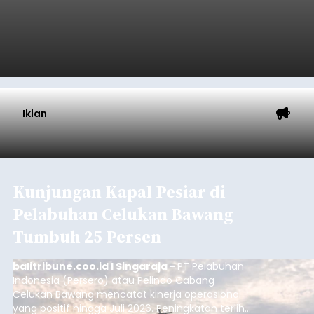
Iklan
Kunjungan Kapal Pesiar di
Pelabuhan Celukan Bawang
Tumbuh 25 Persen
balitribune.coo.id I Singaraja -
PT Pelabuhan
Indonesia (Persero) atau Pelindo Cabang
Celukan Bawang mencatat kinerja operasional
yang positif hingga Juli 2026. Peningkatan terlihat