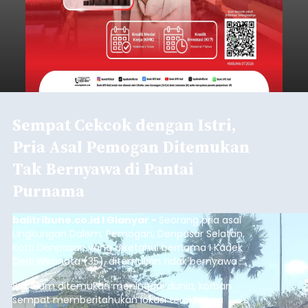
Sempat Cekcok dengan Istri,
Pria Asal Pemogan Ditemukan
Tak Bernyawa di Pantai
Purnama
balitribune.co.id I Gianyar -
Seorang pria asal
Lingkungan Dalem, Pemogan, Denpasar Selatan,
Kota Denpasar, yang diketahui bernama I Kadek
Dedi Wiranata (35), ditemukan tidak bernyawa di
pesisir Pantai Purnama, Sukawati.
Sebelum ditemukan meninggal dunia, korban
sempat memberitahukan lokasi terakhirnya