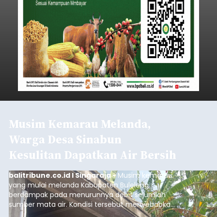
Musim Kemarau Melanda,
Warga Desa Sinabun
Kesulitan Dapatkan Air Bersih
balitribune.co.id I Singaraja -
Musim kemarau
yang mulai melanda Kabupaten Buleleng
berdampak pada menurunnya debit sejumlah
sumber mata air. Kondisi tersebut menyebabkan
warga di beberapa desa mulai mengalami