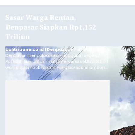
Sasar Warga Rentan,
Denpasar Siapkan Rp1,152
Triliun
balitribune.co.id I Denpasar -
Pemerintah Kota
Denpasar mengalokasikan anggaran sebesar
Rp1,152 triliun untuk mengintervensi sekitar 18.000
warga kelompok rentan yang berada di ambang
garis kemiskinan. Langkah strategis ini diambil
guna menjaga masyarakat yang berada pada
kelompok desil 5 dan 6 tersebut agar tidak
merosot ke kategori miskin.