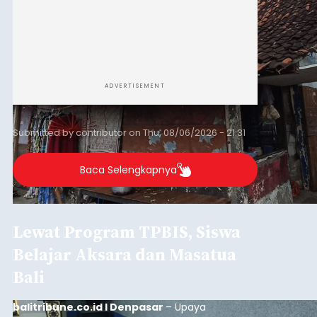
ADVERTISEMENT
Submitted by
contributor
on
Thu, 08/06/2026 - 21:31
Baca Selengkapnya
Lewat Program TPBIS, Siswa
Belajar Aksara dan Masatua
Bali
balitribune.co.id I Denpasar
– Upaya