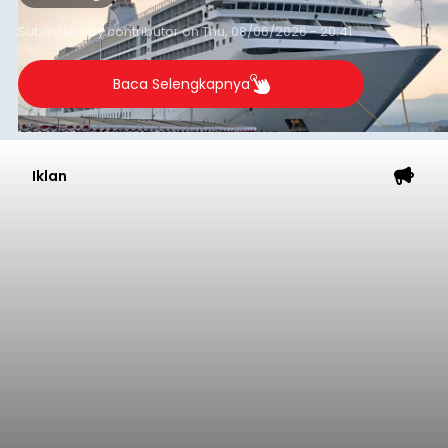
yang tercatat sebesar 1,32 juta GT.
Submitted by
contributor
on
Thu, 08/06/2026 - 20:41
Baca Selengkapnya
Iklan