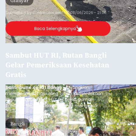
Gianyar
Submitted by
contributor
on
Thu, 08/06/2026 - 21:06
Baca Selengkapnya
Sambut HUT RI, Rutan Bangli
Gelar Pemeriksaan Kesehatan
Gratis
balitribune.co.id I Bangli -
Serangkian
memperingati hari ulang tahun Kemerdekaan
Republik Indonesia ( HUT RI) ke-81, Rumah
Tahanan Negara Kelas II B Bangli menggelar
kegiatan pemeriksaan kesehatan gratis, Rabu
(6/8/2026).
Bangli
Submitted by
contributor
on
Thu, 08/06/2026 - 20:56