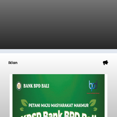
Iklan